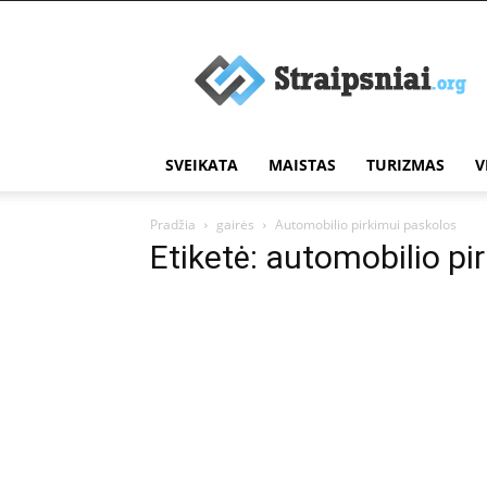
Įdomūs
straipsniai
SVEIKATA
MAISTAS
TURIZMAS
V
Pradžia
gairės
Automobilio pirkimui paskolos
Etiketė: automobilio pi