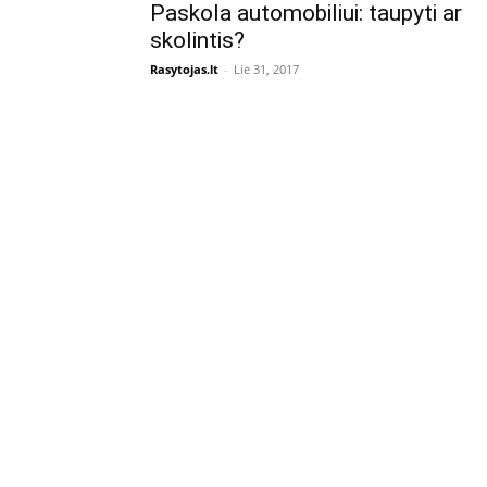
Paskola automobiliui: taupyti ar
skolintis?
Rasytojas.lt
-
Lie 31, 2017