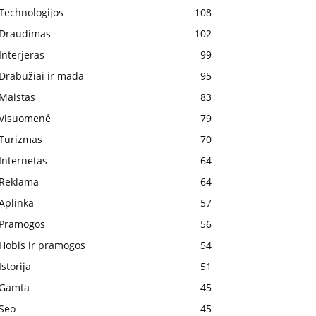
Technologijos
108
Draudimas
102
Interjeras
99
Drabužiai ir mada
95
Maistas
83
Visuomenė
79
Turizmas
70
Internetas
64
Reklama
64
Aplinka
57
Pramogos
56
Hobis ir pramogos
54
Istorija
51
Gamta
45
Seo
45