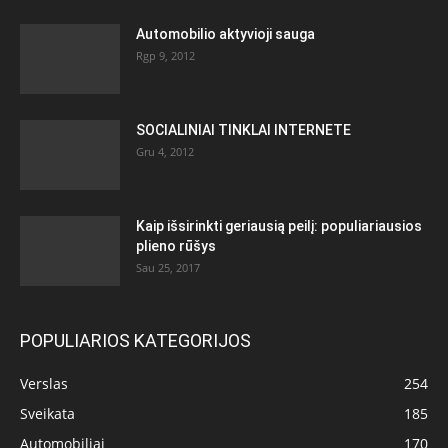
Automobilio aktyvioji sauga
Rgp 9, 2012
SOCIALINIAI TINKLAI INTERNETE
Gru 4, 2012
Kaip išsirinkti geriausią peilį: populiariausios
plieno rūšys
Sau 25, 2017
POPULIARIOS KATEGORIJOS
Verslas
254
Sveikata
185
Automobiliai
170