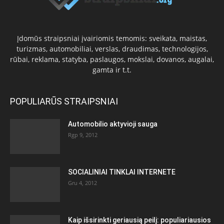
Įdomūs straipsniai įvairiomis temomis: sveikata, maistas,
turizmas, automobiliai, verslas, draudimas, technologijos,
rūbai, reklama, statyba, paslaugos, mokslai, dovanos, augalai,
gamta ir t.t.
POPULIARŪS STRAIPSNIAI
Automobilio aktyvioji sauga
Rgp 9, 2012
SOCIALINIAI TINKLAI INTERNETE
Gru 4, 2012
Kaip išsirinkti geriausią peilį: populiariausios