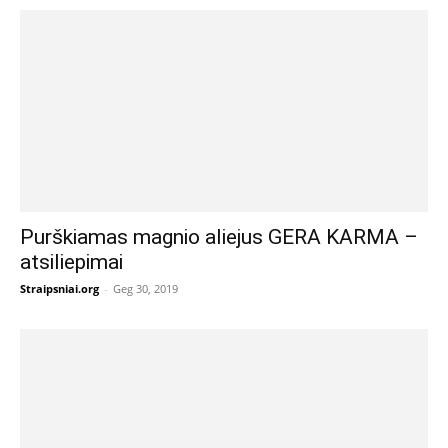
Purškiamas magnio aliejus GERA KARMA –
atsiliepimai
Straipsniai.org
-
Geg 30, 2019