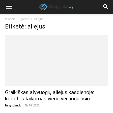
Pradžia
gairės
Aliejus
Etiketė: aliejus
Graikiškas alyvuogių aliejus kasdienoje:
kodėl jis laikomas vienu vertingiausių
Rasytojas.lt
-
Bir 18, 2026