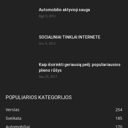
Automobilio aktyvioji sauga
Rgp 9, 2012
SOCIALINIAI TINKLAI INTERNETE
Gru 4, 2012
Kaip išsirinkti geriausią peilį: populiariausios
plieno rūšys
Sau 25, 2017
POPULIARIOS KATEGORIJOS
Verslas
254
Sveikata
185
Automobiliai
170