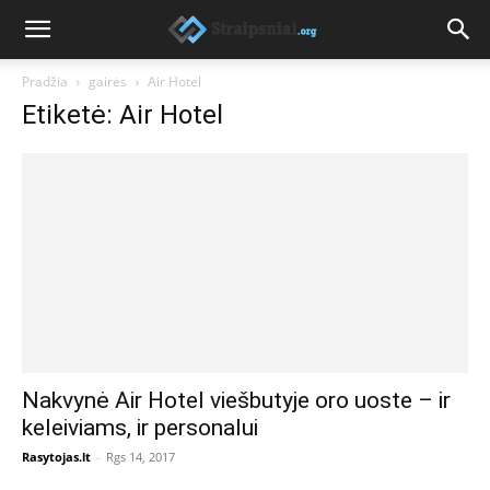
Pradžia
gairės
Air Hotel
Etiketė: Air Hotel
Nakvynė Air Hotel viešbutyje oro uoste – ir
keleiviams, ir personalui
Rasytojas.lt
-
Rgs 14, 2017