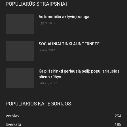
POPULIARŪS STRAIPSNIAI
Automobilio aktyvioji sauga
Rgp 9, 2012
SOCIALINIAI TINKLAI INTERNETE
Gru 4, 2012
Kaip išsirinkti geriausią peilį: populiariausios
plieno rūšys
Sau 25, 2017
POPULIARIOS KATEGORIJOS
Verslas
254
Sveikata
185