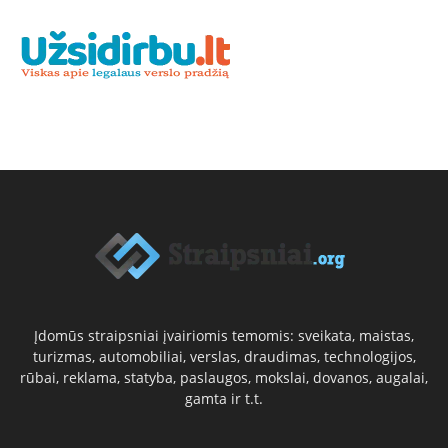
Įdomūs straipsniai įvairiomis temomis: sveikata, maistas,
turizmas, automobiliai, verslas, draudimas, technologijos,
rūbai, reklama, statyba, paslaugos, mokslai, dovanos, augalai,
gamta ir t.t.