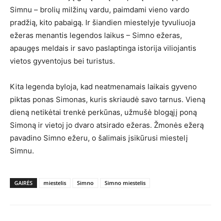
Simnu – brolių milžinų vardu, paimdami vieno vardo
pradžią, kito pabaigą. Ir šiandien miestelyje tyvuliuoja
ežeras menantis legendos laikus – Simno ežeras,
apaugęs meldais ir savo paslaptinga istorija viliojantis
vietos gyventojus bei turistus.
Kita legenda byloja, kad neatmenamais laikais gyveno
piktas ponas Simonas, kuris skriaudė savo tarnus. Vieną
dieną netikėtai trenkė perkūnas, užmušė blogąjį poną
Simoną ir vietoj jo dvaro atsirado ežeras. Žmonės ežerą
pavadino Simno ežeru, o šalimais įsikūrusi miestelį
Simnu.
GAIRĖS
miestelis
Simno
Simno miestelis