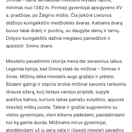
minimas nuo 1382 m. Pirmieji gyventojai apsigyveno XV
a. pradžioje, po Žalgirio mūšio. Čia įsikūrė Lietuvos
didžiojo kunigaikščio medžioklės dvaras. Kalbama dvarą
buvus labai didelį ir puošnų, su daugybe damų ir tarnų.
Didysis kunigaikštis dažnai mėgdavo pamedžioti ir
apsistoti Simno dvare.
Miestelio pavadinimo istorija mena dar senesnius laikus.
Legenda byloja, kad Simną statė du milžinai – Simnas ir
Sinas. Milžinų dėka miestelis augo gražėjo ir plėtėsi.
Būdami galingi ir stiprūs broliai milžinai savomis rankomis
išrausė ežerą, kurį lietaus vanduo pripildė, supylė
aukštus kalnus, kuriuos laikas pamažu sulydimo, apjuosė
miestelį miškų juosta. Taikiai ir gražiai sugyvenimo su
vietos gyventojais, vieni kitiems padėdami, pasidalindami
tuo ką gamta duoda. Milžinams mirus gyventojai,
atsidėkodami už jų gerą valią ir rūpestį miestelį pavadino