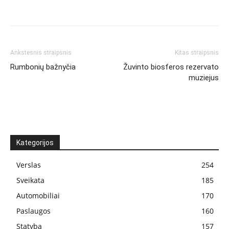
Ankstesnis straipsnis
Kitas straipsnis
Rumbonių bažnyčia
Žuvinto biosferos rezervato
muziejus
Kategorijos
Verslas
254
Sveikata
185
Automobiliai
170
Paslaugos
160
Statyba
157