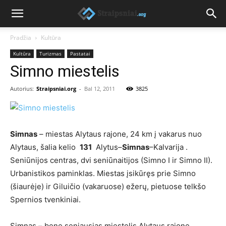
Pradžia
Kultūra
Kultūra
Turizmas
Pastatai
Simno miestelis
Autorius:
Straipsniai.org
-
Bal 12, 2011
3825
Simnas
– miestas Alytaus rajone, 24 km į vakarus nuo
Alytaus, šalia kelio
131
Alytus–
Simnas
–Kalvarija .
Seniūnijos centras, dvi seniūnaitijos (Simno I ir Simno II).
Urbanistikos paminklas. Miestas įsikūręs prie Simno
(šiaurėje) ir Giluičio (vakaruose) ežerų, pietuose telkšo
Spernios tvenkiniai.
Simnas – bene seniausias miestelis Alytaus rajone,