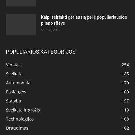
Kaip išsirinkti geriausią peilį: populiariausios
plieno rūšys
Sau 25, 2017
POPULIARIOS KATEGORIJOS
Verslas
254
Sveikata
185
Automobiliai
170
Paslaugos
160
Statyba
157
Sveikata ir grožis
113
Technologijos
108
Draudimas
102