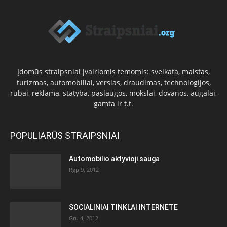
Įdomūs straipsniai įvairiomis temomis: sveikata, maistas,
turizmas, automobiliai, verslas, draudimas, technologijos,
rūbai, reklama, statyba, paslaugos, mokslai, dovanos, augalai,
gamta ir t.t.
POPULIARŪS STRAIPSNIAI
Automobilio aktyvioji sauga
Rgp 9, 2012
SOCIALINIAI TINKLAI INTERNETE
Gru 4, 2012