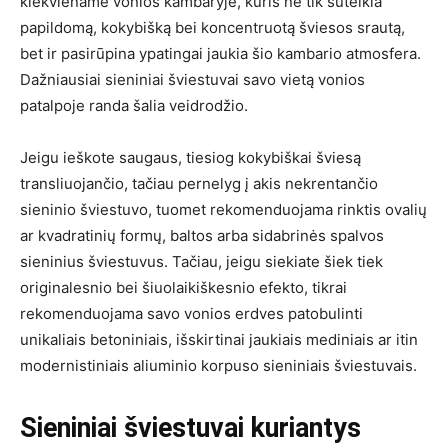
kiekviename vonios kambaryje, kuris ne tik suteikia
papildomą, kokybišką bei koncentruotą šviesos srautą,
bet ir pasirūpina ypatingai jaukia šio kambario atmosfera.
Dažniausiai sieniniai šviestuvai savo vietą vonios
patalpoje randa šalia veidrodžio.
Jeigu ieškote saugaus, tiesiog kokybiškai šviesą
transliuojančio, tačiau pernelyg į akis nekrentančio
sieninio šviestuvo, tuomet rekomenduojama rinktis ovalių
ar kvadratinių formų, baltos arba sidabrinės spalvos
sieninius šviestuvus. Tačiau, jeigu siekiate šiek tiek
originalesnio bei šiuolaikiškesnio efekto, tikrai
rekomenduojama savo vonios erdves patobulinti
unikaliais betoniniais, išskirtinai jaukiais mediniais ar itin
modernistiniais aliuminio korpuso sieniniais šviestuvais.
Sieniniai šviestuvai kuriantys