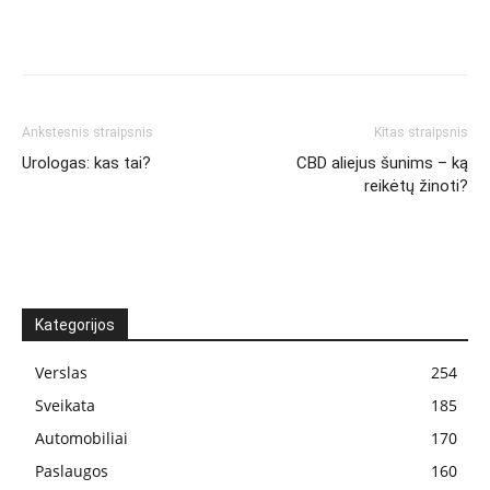
Ankstesnis straipsnis
Kitas straipsnis
Urologas: kas tai?
CBD aliejus šunims – ką
reikėtų žinoti?
Kategorijos
Verslas
254
Sveikata
185
Automobiliai
170
Paslaugos
160