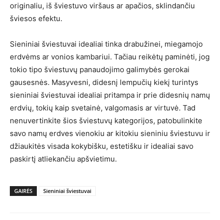
originaliu, iš šviestuvo viršaus ar apačios, sklindančiu
šviesos efektu.
Sieniniai šviestuvai idealiai tinka drabužinei, miegamojo
erdvėms ar vonios kambariui. Tačiau reikėtų paminėti, jog
tokio tipo šviestuvų panaudojimo galimybės gerokai
gausesnės. Masyvesni, didesnį lempučių kiekį turintys
sieniniai šviestuvai idealiai pritampa ir prie didesnių namų
erdvių, tokių kaip svetainė, valgomasis ar virtuvė. Tad
nenuvertinkite šios šviestuvų kategorijos, patobulinkite
savo namų erdves vienokiu ar kitokiu sieniniu šviestuvu ir
džiaukitės visada kokybišku, estetišku ir idealiai savo
paskirtį atliekančiu apšvietimu.
GAIRĖS
Sieniniai šviestuvai