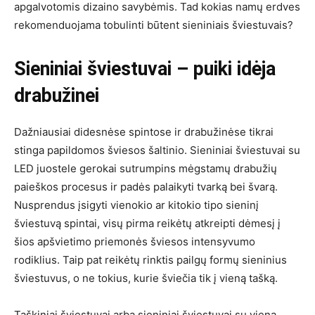
apgalvotomis dizaino savybėmis. Tad kokias namų erdves
rekomenduojama tobulinti būtent sieniniais šviestuvais?
Sieniniai šviestuvai – puiki idėja
drabužinei
Dažniausiai didesnėse spintose ir drabužinėse tikrai
stinga papildomos šviesos šaltinio. Sieniniai šviestuvai su
LED juostele gerokai sutrumpins mėgstamų drabužių
paieškos procesus ir padės palaikyti tvarką bei švarą.
Nusprendus įsigyti vienokio ar kitokio tipo sieninį
šviestuvą spintai, visų pirma reikėtų atkreipti dėmesį į
šios apšvietimo priemonės šviesos intensyvumo
rodiklius. Taip pat reikėtų rinktis pailgų formų sieninius
šviestuvus, o ne tokius, kurie šviečia tik į vieną tašką.
Taškiniai šviestuvai arba sieniniai šviestuvai su viena