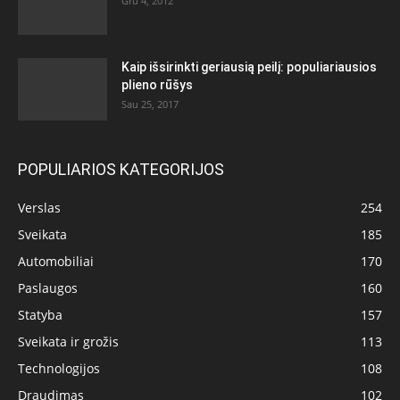
Gru 4, 2012
Kaip išsirinkti geriausią peilį: populiariausios
plieno rūšys
Sau 25, 2017
POPULIARIOS KATEGORIJOS
Verslas
254
Sveikata
185
Automobiliai
170
Paslaugos
160
Statyba
157
Sveikata ir grožis
113
Technologijos
108
Draudimas
102