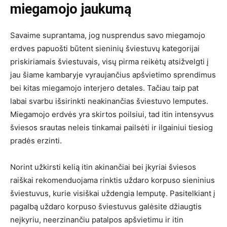
miegamojo jaukumą
Savaime suprantama, jog nusprendus savo miegamojo
erdves papuošti būtent sieninių šviestuvų kategorijai
priskiriamais šviestuvais, visų pirma reikėtų atsižvelgti į
jau šiame kambaryje vyraujančius apšvietimo sprendimus
bei kitas miegamojo interjero detales. Tačiau taip pat
labai svarbu išsirinkti neakinančias šviestuvo lemputes.
Miegamojo erdvės yra skirtos poilsiui, tad itin intensyvus
šviesos srautas neleis tinkamai pailsėti ir ilgainiui tiesiog
pradės erzinti.
Norint užkirsti kelią itin akinančiai bei įkyriai šviesos
raiškai rekomenduojama rinktis uždaro korpuso sieninius
šviestuvus, kurie visiškai uždengia lemputę. Pasitelkiant į
pagalbą uždaro korpuso šviestuvus galėsite džiaugtis
neįkyriu, neerzinančiu patalpos apšvietimu ir itin