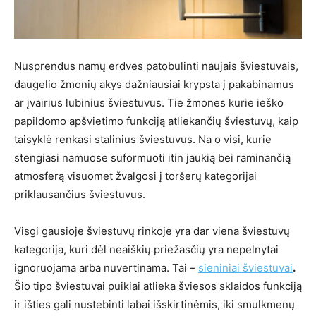
Nusprendus namų erdves patobulinti naujais šviestuvais,
daugelio žmonių akys dažniausiai krypsta į pakabinamus
ar įvairius lubinius šviestuvus. Tie žmonės kurie ieško
papildomo apšvietimo funkciją atliekančių šviestuvų, kaip
taisyklė renkasi stalinius šviestuvus. Na o visi, kurie
stengiasi namuose suformuoti itin jaukią bei raminančią
atmosferą visuomet žvalgosi į toršerų kategorijai
priklausančius šviestuvus.
Visgi gausioje šviestuvų rinkoje yra dar viena šviestuvų
kategorija, kuri dėl neaiškių priežasčių yra nepelnytai
ignoruojama arba nuvertinama. Tai –
sieniniai šviestuvai
.
Šio tipo šviestuvai puikiai atlieka šviesos sklaidos funkciją
ir išties gali nustebinti labai išskirtinėmis, iki smulkmenų