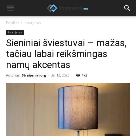
Pradžia
Interjeras
Interjeras
Sieniniai šviestuvai – mažas,
tačiau labai reikšmingas
namų akcentas
Autorius:
Straipsniai.org
-
Bal 13, 2023
472