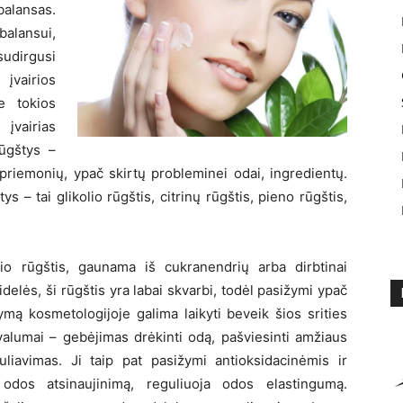
balansas.
alansui,
sudirgusi
 įvairios
e tokios
vairias
ūgštys –
riemonių, ypač skirtų probleminei odai, ingredientų.
– tai glikolio rūgštis, citrinų rūgštis, pieno rūgštis,
io rūgštis, gaunama iš cukranendrių arba dirbtinai
elės, ši rūgštis yra labai skvarbi, todėl pasižymi ypač
kymą kosmetologijoje galima laikyti beveik šios srities
ivalumai – gebėjimas drėkinti odą, pašviesinti amžiaus
avimas. Ji taip pat pasižymi antioksidacinėmis ir
odos atsinaujinimą, reguliuoja odos elastingumą.