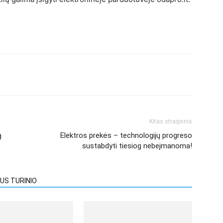
Kitas straipsnis
ą
Elektros prekės – technologijų progreso
sustabdyti tiesiog nebeįmanoma!
US TURINIO