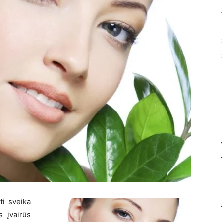
ti sveika
 įvairūs