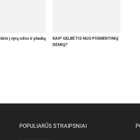
ūris į vyrų odos ir plaukų
KAIP GELBĖTIS NUO PIGMENTINIŲ
DĖMIŲ?
POPULIARŪS STRAIPSNIAI
P