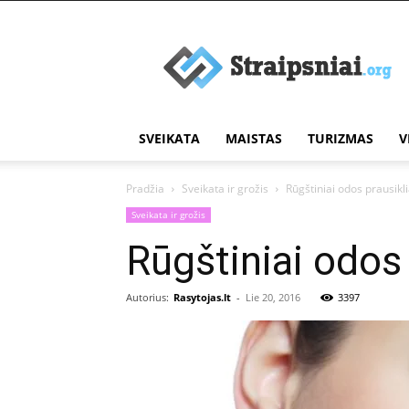
Įdomūs
straipsniai
SVEIKATA
MAISTAS
TURIZMAS
V
Pradžia
Sveikata ir grožis
Rūgštiniai odos prausikli
Sveikata ir grožis
Rūgštiniai odos 
Autorius:
Rasytojas.lt
-
Lie 20, 2016
3397