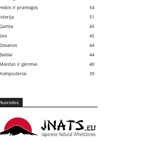
Hobis ir pramogos
54
Istorija
51
Gamta
45
Seo
45
Dovanos
44
Baldai
44
Maistas ir gėrimai
40
Kompiuteriai
39
Nuorodos