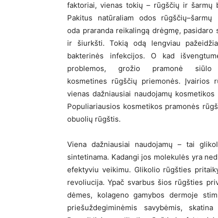
faktoriai, vienas tokių – rūgščių ir šarmų 
Pakitus natūraliam odos rūgščių–šarmų b
oda praranda reikalingą drėgmę, pasidaro 
ir šiurkšti. Tokią odą lengviau pažeidžia
bakterinės infekcijos. O kad išvengtum
problemos, grožio pramonė siūlo į
kosmetines rūgščių priemonės. Įvairios r
vienas dažniausiai naudojamų kosmetikos p
Populiariausios kosmetikos pramonės rūgštys 
obuolių rūgštis.
Viena dažniausiai naudojamų – tai glikol
sintetinama. Kadangi jos molekulės yra nedid
efektyviu veikimu. Glikolio rūgšties pritai
revoliucija. Ypač svarbus šios rūgšties pr
dėmes, kolageno gamybos dermoje stimuli
priešuždegiminėmis savybėmis, skatina 