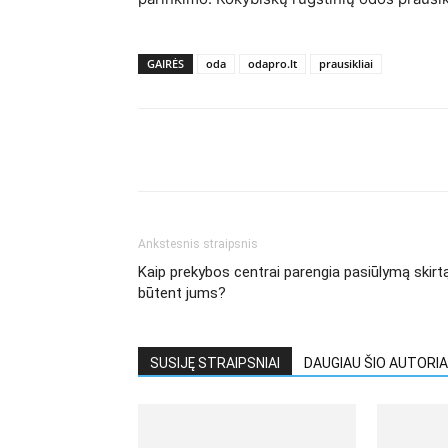
GAIRĖS
oda
odapro.lt
prausikliai
Ankstesnis straipsnis
Kaip prekybos centrai parengia pasiūlymą skirt
būtent jums?
SUSIJĘ STRAIPSNIAI
DAUGIAU ŠIO AUTORIA