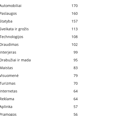
Automobiliai
170
Paslaugos
160
Statyba
157
Sveikata ir grožis
113
Technologijos
108
Draudimas
102
Interjeras
99
Drabužiai ir mada
95
Maistas
83
Visuomenė
79
Turizmas
70
Internetas
64
Reklama
64
Aplinka
57
Pramogos
56