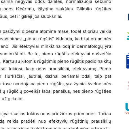
iai šalina negyvas odos daleles, normalizuoja sebumo
 odos išbėrimų, išlygina raukšles. Glikolio rūgšties
s, bet ir gilieji jos sluoksniai.
is pasižymi didesne atomine mase, todėl stipriau veikia
pavadinimas „pieno rūgštis“ išduoda, kad tai organinės
eno. Jis efektyviai minkština odą ir dermatologų yra
suminkštinti. Be to, pieno rūgštis efektyviai nušveičia
į. Kartu su kitomis rūgštimis pieno rūgštis padidina kitų
se, tokiose kaip odos prausikliai, efektyvumą. Pieno
 šiurkščiai, jautriai, dažnai beriamai odai, taip pat
uriose naudojama pieno rūgštis, yra žymiai švelnesnės
 šių rūgščių poveikis labai panašus, nes pieno rūgšties
už glikolio.
o įvairiausias tokios odos priežiūros priemonės. Tačiau
odą reikia pradėti nuo efektyvių rūgštinių prausiklių
ių galima įsigyti elektroninėje parduotuvėje odapro.lt.