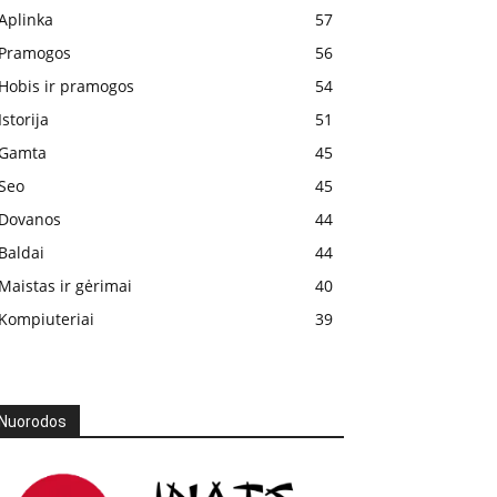
Aplinka
57
Pramogos
56
Hobis ir pramogos
54
Istorija
51
Gamta
45
Seo
45
Dovanos
44
Baldai
44
Maistas ir gėrimai
40
Kompiuteriai
39
Nuorodos