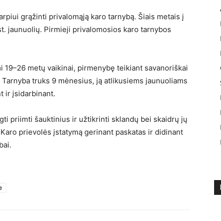
arpiui grąžinti privalomąją karo tarnybą. Šiais metais į
t. jaunuolių. Pirmieji privalomosios karo tarnybos
mi 19–26 metų vaikinai, pirmenybę teikiant savanoriškai
 Tarnyba truks 9 mėnesius, ją atlikusiems jaunuoliams
 ir įsidarbinant.
 priimti šauktinius ir užtikrinti sklandų bei skaidrų jų
 Karo prievolės įstatymą gerinant paskatas ir didinant
bai.
ė