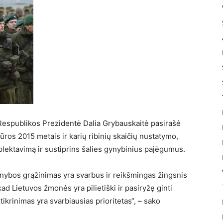
Respublikos Prezidentė Dalia Grybauskaitė pasirašė
ros 2015 metais ir karių ribinių skaičių nustatymo,
lektavimą ir sustiprins šalies gynybinius pajėgumus.
rnybos grąžinimas yra svarbus ir reikšmingas žingsnis
d Lietuvos žmonės yra pilietiški ir pasiryžę ginti
krinimas yra svarbiausias prioritetas“, – sako