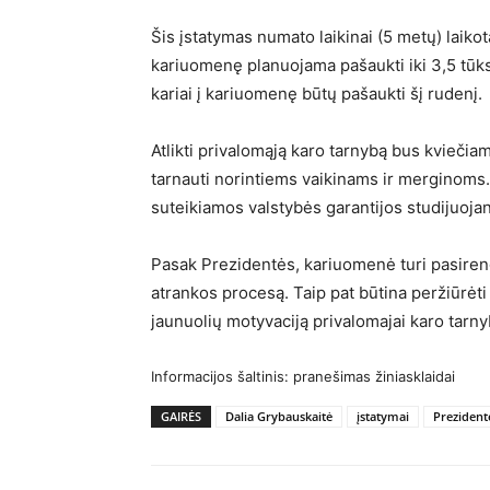
Šis įstatymas numato laikinai (5 metų) laikot
kariuomenę planuojama pašaukti iki 3,5 tūks
kariai į kariuomenę būtų pašaukti šį rudenį.
Atlikti privalomąją karo tarnybą bus kviečia
tarnauti norintiems vaikinams ir merginoms.
suteikiamos valstybės garantijos studijuojant
Pasak Prezidentės, kariuomenė turi pasirengti
atrankos procesą. Taip pat būtina peržiūrėti
jaunuolių motyvaciją privalomajai karo tarny
Informacijos šaltinis: pranešimas žiniasklaidai
GAIRĖS
Dalia Grybauskaitė
įstatymai
Prezident