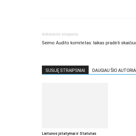
Ankstesnis straipsnis
Seimo Audito komitetas: laikas pradėti skaičiu
SUSIJĘ STRAIPSNIAI
DAUGIAU ŠIO AUTORIA
Lietuvos įstatymai ir Statutas