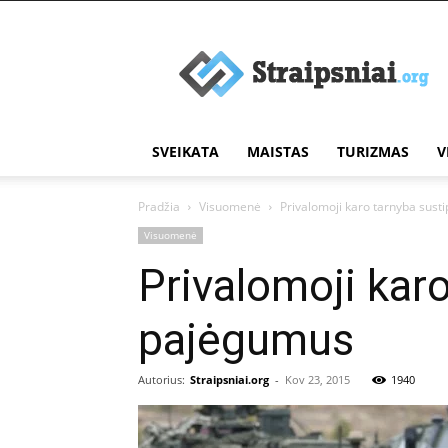
Įdomūs
straipsniai
SVEIKATA
MAISTAS
TURIZMAS
V
Pradžia
Visuomenė
Privalomoji karo tarnyba sust
Visuomenė
Privalomoji kar
pajėgumus
Autorius:
Straipsniai.org
-
Kov 23, 2015
1940