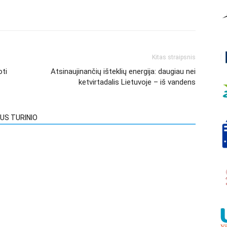
Kitas straipsnis
oti
Atsinaujinančių išteklių energija: daugiau nei
ketvirtadalis Lietuvoje – iš vandens
US TURINIO