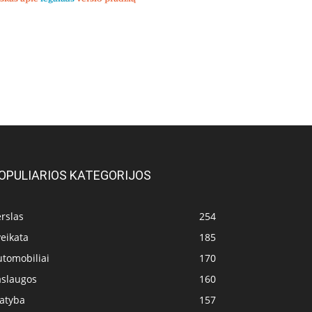
OPULIARIOS KATEGORIJOS
rslas
254
eikata
185
utomobiliai
170
aslaugos
160
tatyba
157