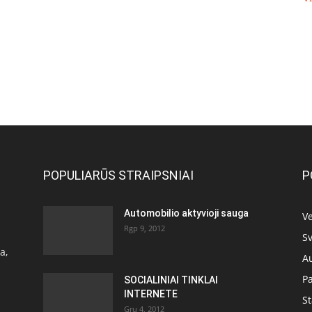
POPULIARŪS STRAIPSNIAI
P
Automobilio aktyvioji sauga
Ve
Rgp 9, 2012
Sv
a,
A
P
SOCIALINIAI TINKLAI
INTERNETE
S
Gru 4, 2012