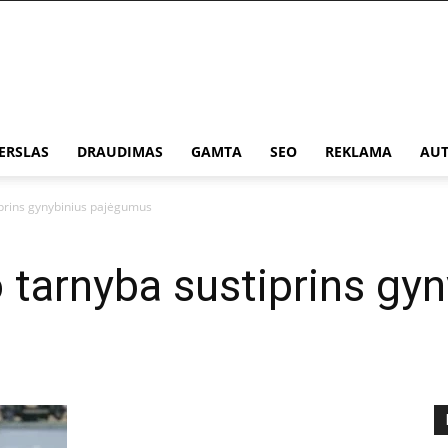
ERSLAS
DRAUDIMAS
GAMTA
SEO
REKLAMA
AUT
iprins gynybinius pajėgumus
o tarnyba sustiprins gyn