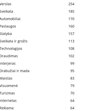
Verslas
254
Sveikata
185
Automobiliai
170
Paslaugos
160
Statyba
157
Sveikata ir grožis
113
Technologijos
108
Draudimas
102
Interjeras
99
Drabužiai ir mada
95
Maistas
83
Visuomenė
79
Turizmas
70
Internetas
64
Reklama
64