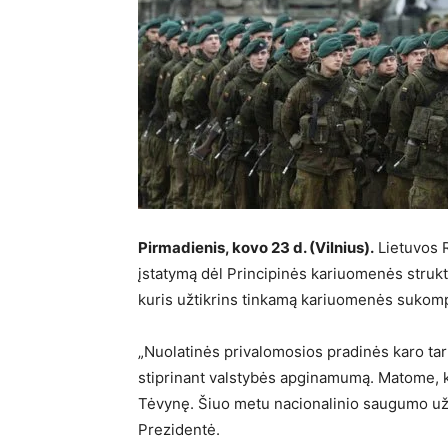
Pirmadienis, kovo 23 d. (Vilnius).
Lietuvos 
įstatymą dėl Principinės kariuomenės struktū
kuris užtikrins tinkamą kariuomenės sukomp
„Nuolatinės privalomosios pradinės karo ta
stiprinant valstybės apginamumą. Matome, ka
Tėvynę. Šiuo metu nacionalinio saugumo užti
Prezidentė.