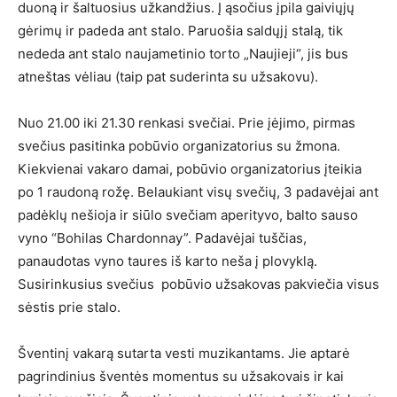
duoną ir šaltuosius užkandžius. Į ąsočius įpila gaiviųjų
gėrimų ir padeda ant stalo. Paruošia saldųjį stalą, tik
nededa ant stalo naujametinio torto „Naujieji“, jis bus
atneštas vėliau (taip pat suderinta su užsakovu).
Nuo 21.00 iki 21.30 renkasi svečiai. Prie įėjimo, pirmas
svečius pasitinka pobūvio organizatorius su žmona.
Kiekvienai vakaro damai, pobūvio organizatorius įteikia
po 1 raudoną rožę. Belaukiant visų svečių, 3 padavėjai ant
padėklų nešioja ir siūlo svečiam aperityvo, balto sauso
vyno “Bohilas Chardonnay”. Padavėjai tuščias,
panaudotas vyno taures iš karto neša į plovyklą.
Susirinkusius svečius pobūvio užsakovas pakviečia visus
sėstis prie stalo.
Šventinį vakarą sutarta vesti muzikantams. Jie aptarė
pagrindinius šventės momentus su užsakovais ir kai