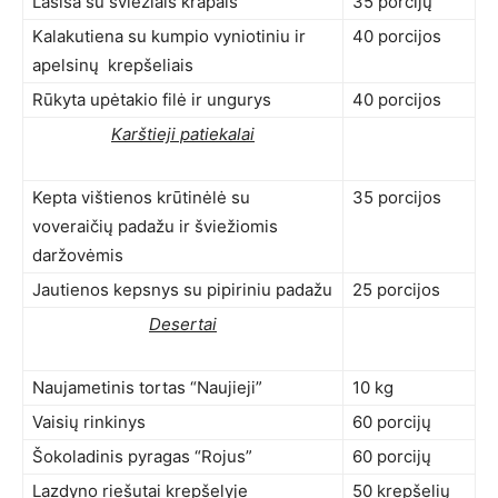
Lašiša su šviežiais krapais
35 porcijų
Kalakutiena su kumpio vyniotiniu ir
40 porcijos
apelsinų krepšeliais
Rūkyta upėtakio filė ir ungurys
40 porcijos
Karštieji patiekalai
Kepta vištienos krūtinėlė su
35 porcijos
voveraičių padažu ir šviežiomis
daržovėmis
Jautienos kepsnys su pipiriniu padažu
25 porcijos
Desertai
Naujametinis tortas “Naujieji”
10 kg
Vaisių rinkinys
60 porcijų
Šokoladinis pyragas “Rojus”
60 porcijų
Lazdyno riešutai krepšelyje
50 krepšelių