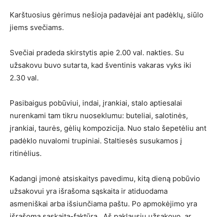
Karštuosius gėrimus nešioja padavėjai ant padėklų, siūlo
jiems svečiams.
Svečiai pradeda skirstytis apie 2.00 val. nakties. Su
užsakovu buvo sutarta, kad šventinis vakaras vyks iki
2.30 val.
Pasibaigus pobūviui, indai, įrankiai, stalo aptiesalai
nurenkami tam tikru nuoseklumu: buteliai, salotinės,
įrankiai, taurės, gėlių kompozicija. Nuo stalo šepetėliu ant
padėklo nuvalomi trupiniai. Staltiesės susukamos į
ritinėlius.
Kadangi įmonė atsiskaitys pavedimu, kitą dieną pobūvio
užsakovui yra išrašoma sąskaita ir atiduodama
asmeniškai arba išsiunčiama paštu. Po apmokėjimo yra
išrašoma sąskaita-faktūra. Aš paklausiu užsakovo, ar