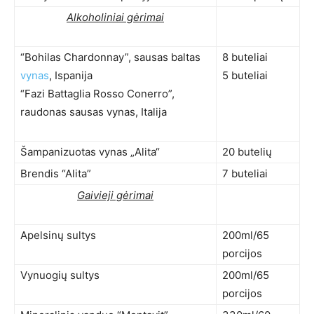
Alkoholiniai gėrimai
“Bohilas Chardonnay”, sausas baltas
8 buteliai
vynas
, Ispanija
5 buteliai
“Fazi Battaglia Rosso Conerro”,
raudonas sausas vynas, Italija
Šampanizuotas vynas „Alita“
20 butelių
Brendis “Alita”
7 buteliai
Gaivieji gėrimai
Apelsinų sultys
200ml/65
porcijos
Vynuogių sultys
200ml/65
porcijos