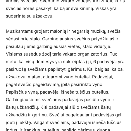
kuriais svečiais. Šventinio vakaro vėdėjas turi žinoti, kuris
svečias norės pasakyti kalbą ar sveikinimą. Viskas yra
suderinta su užsakovu.
Muzikantams grojant malonią ir negarsią muziką, svečiai
sėdasi prie stalo. Garbingiausius svečius palydžiu aš ir
pasiūlau jiems garbingiausias vietas, stalo viduryje.
Visiems susėdus žodį taria vakaro organizatorius. Tuo
metu, kai visų dėmesys yra nukreiptas į jį, 6 padavėjai yra
pasiruošę svečiams papilstyti gėrimus. Kai baigiasi kalba,
užsakovui matant atidaromi vyno buteliai. Padavėjai,
pagal svečio pageidavimą, įpila pasirinkto vyno.
Papilsčius vyną, padavėjai išneša tuščius butelius.
Garbingiausiems svečiams padavėjas pasiūlo vyno ir
šaltų užkandžių. Kiti padavėjai siūlo svečiams šaltų
užkandžių ir gėrimų. Svečiui pageidaujant padavėjas gali
įdėti į lėkštę. Valgant svečiams, padavėjai išneša tuščius
indus, ir įrankius, butelius, papildo gėrimus, duoną,