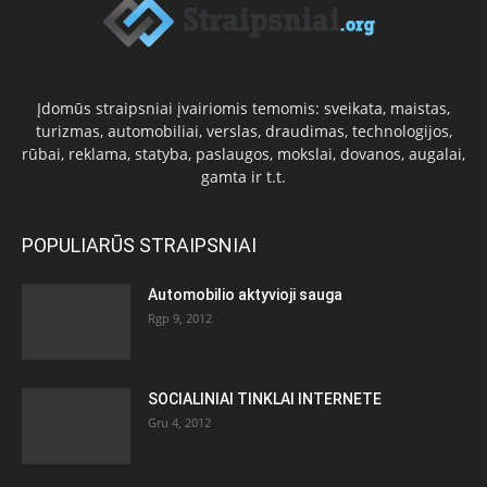
Įdomūs straipsniai įvairiomis temomis: sveikata, maistas,
turizmas, automobiliai, verslas, draudimas, technologijos,
rūbai, reklama, statyba, paslaugos, mokslai, dovanos, augalai,
gamta ir t.t.
POPULIARŪS STRAIPSNIAI
Automobilio aktyvioji sauga
Rgp 9, 2012
SOCIALINIAI TINKLAI INTERNETE
Gru 4, 2012