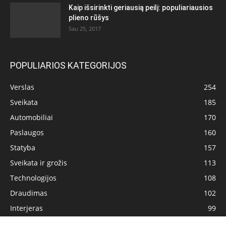
Kaip išsirinkti geriausią peilį: populiariausios
plieno rūšys
Sau 25, 2017
POPULIARIOS KATEGORIJOS
Verslas
254
Sveikata
185
Automobiliai
170
Paslaugos
160
Statyba
157
Sveikata ir grožis
113
Technologijos
108
Draudimas
102
Interjeras
99