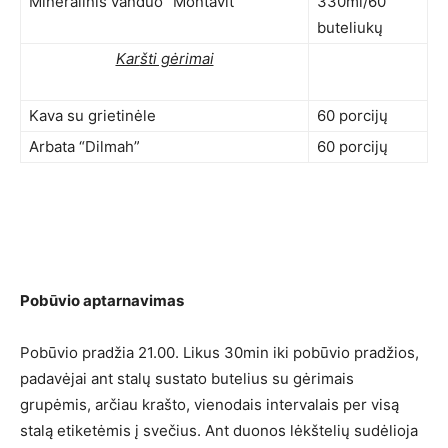
Mineralinis vanduo “Montavit”
330ml/60
buteliukų
Kar
šti gėrimai
Kava su grietinėle
60 porcijų
Arbata “Dilmah”
60 porcijų
Pobūvio aptarnavimas
Pobūvio pradžia 21.00. Likus 30min iki pobūvio pradžios,
padavėjai ant stalų sustato butelius su gėrimais
grupėmis, arčiau krašto, vienodais intervalais per visą
stalą etiketėmis į svečius. Ant duonos lėkštelių sudėlioja