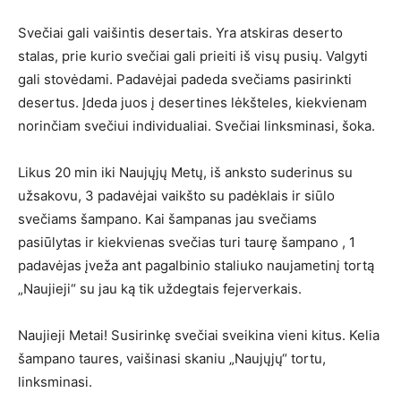
Svečiai gali vaišintis desertais. Yra atskiras deserto
stalas, prie kurio svečiai gali prieiti iš visų pusių. Valgyti
gali stovėdami. Padavėjai padeda svečiams pasirinkti
desertus. Įdeda juos į desertines lėkšteles, kiekvienam
norinčiam svečiui individualiai. Svečiai linksminasi, šoka.
Likus 20 min iki Naujųjų Metų, iš anksto suderinus su
užsakovu, 3 padavėjai vaikšto su padėklais ir siūlo
svečiams šampano. Kai šampanas jau svečiams
pasiūlytas ir kiekvienas svečias turi taurę šampano , 1
padavėjas įveža ant pagalbinio staliuko naujametinį tortą
„Naujieji“ su jau ką tik uždegtais fejerverkais.
Naujieji Metai! Susirinkę svečiai sveikina vieni kitus. Kelia
šampano taures, vaišinasi skaniu „Naujųjų“ tortu,
linksminasi.