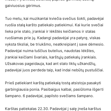
gaiviuosius gėrimus.
Tuo metu, kai muzikantai kviečia svečius šokti, padavėjai
ruošia stalą karšto patiekalo patiekimui. Kai kurie svečiai
lieka prie stalo, įrankiai ir lėkštės keičiamos ir stalas
ruošiamas prie jų. Kadangi padavėjai yra patyrę, viskas
vyksta tiksliai, be triukšmo, neatkreipiant į save dėmesio.
Padavėjai nuima tuščius butelius, naudotas lėkštes,
įrankiai keičiami švariais, karštųjų patiekalų įrankiais.
Užsakovas pageidauja, kad ant stalo liktų užkandžių,
padavėjai juos perdeda taip, kad indai nebūtų pustuščiai.
Prieš patiekiant karštą patiekalą tostą atsistoja pasakyti
garbingiausia ponia. Pasibaigus kalbai, pasiūloma išgerti
šampano. 6 padavėjai, papilsto svečiams šampano.
Karštas patiekalas 22.30. Padavėjai į salę įneša karštus