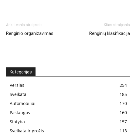
Ankstesnis straipsnis
Kitas straipsnis
Renginio organizavimas
Renginių klasifikacija
Kategorijos
Verslas
254
Sveikata
185
Automobiliai
170
Paslaugos
160
Statyba
157
Sveikata ir grožis
113