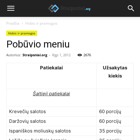
Pradžia
Hobis ir pramogos
Hobis ir pramogos
Pobūvio meniu
Autorius:
Straipsniai.org
-
Rgp 1, 2012
2676
Patiekalai
Užsakytas
kiekis
Šaltieji patiekalai
Krevečių salotos
60 porcijų
Daržovių salotos
60 porcijų
Ispaniškos moliuskų salotos
35 porcijų