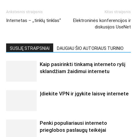
Ankstesnis straipsnis
Kitas straipsnis
Internetas – ,,tinklų tinklas“
Elektroninės konferencijos ir
diskusijos UseNet
SUSIJĘ STRAIPSNIAI
DAUGIAU ŠIO AUTORIAUS TURINIO
Kaip pasirinkti tinkamą interneto ryšį
sklandžiam žaidimui internetu
Įdiekite VPN ir įgykite laisvę internete
Penki populiariausi interneto
prieglobos paslaugų teikėjai