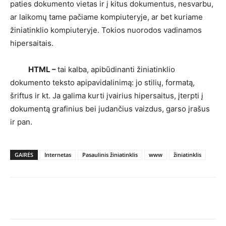
paties dokumento vietas ir į kitus dokumentus, nesvarbu,
ar laikomų tame pačiame kompiuteryje, ar bet kuriame
žiniatinklio kompiuteryje. Tokios nuorodos vadinamos
hipersaitais.
HTML –
tai kalba, apibūdinanti žiniatinklio
dokumento teksto apipavidalinimą: jo stilių, formatą,
šriftus ir kt. Ja galima kurti įvairius hipersaitus, įterpti į
dokumentą grafinius bei judančius vaizdus, garso įrašus
ir pan.
GAIRĖS
Internetas
Pasaulinis žiniatinklis
www
žiniatinklis