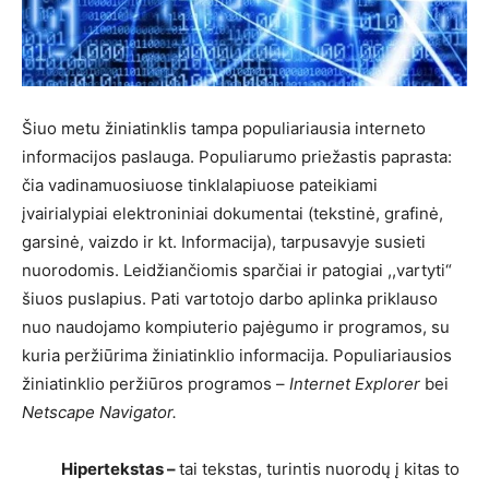
Šiuo metu žiniatinklis tampa populiariausia interneto
informacijos paslauga. Populiarumo priežastis paprasta:
čia vadinamuosiuose tinklalapiuose pateikiami
įvairialypiai elektroniniai dokumentai (tekstinė, grafinė,
garsinė, vaizdo ir kt. Informacija), tarpusavyje susieti
nuorodomis. Leidžiančiomis sparčiai ir patogiai ,,vartyti“
šiuos puslapius. Pati vartotojo darbo aplinka priklauso
nuo naudojamo kompiuterio pajėgumo ir programos, su
kuria peržiūrima žiniatinklio informacija. Populiariausios
žiniatinklio peržiūros programos –
Internet Explorer
bei
Netscape Navigator.
Hipertekstas –
tai tekstas, turintis nuorodų į kitas to