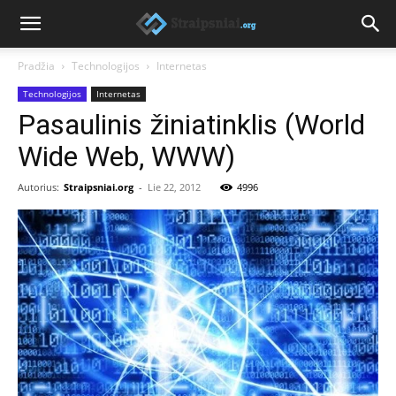
Pradžia
Technologijos
Internetas
Technologijos
Internetas
Pasaulinis žiniatinklis (World
Wide Web, WWW)
Autorius:
Straipsniai.org
-
Lie 22, 2012
4996