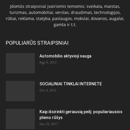
Įdomūs straipsniai įvairiomis temomis: sveikata, maistas,
turizmas, automobiliai, verslas, draudimas, technologijos,
rūbai, reklama, statyba, paslaugos, mokslai, dovanos, augalai,
gamta ir t.t.
POPULIARŪS STRAIPSNIAI
Automobilio aktyvioji sauga
Rgp 9, 2012
SOCIALINIAI TINKLAI INTERNETE
Gru 4, 2012
Kaip išsirinkti geriausią peilį: populiariausios
plieno rūšys
Sau 25, 2017