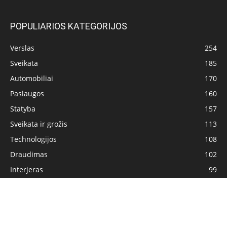
POPULIARIOS KATEGORIJOS
Verslas
254
Sveikata
185
Automobiliai
170
Paslaugos
160
Statyba
157
Sveikata ir grožis
113
Technologijos
108
Draudimas
102
Interjeras
99
Pagrindinis
Privatumo politika
Turinio naudojimo sąlygos
Kontaktai