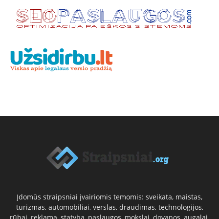
Įdomūs straipsniai įvairiomis temomis: sveikata, maistas,
turizmas, automobiliai, verslas, draudimas, technologijos,
rūbai, reklama, statyba, paslaugos, mokslai, dovanos, augalai,