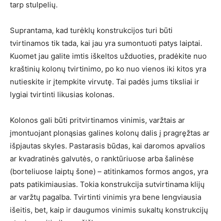
tarp stulpelių.
Suprantama, kad turėklų konstrukcijos turi būti
tvirtinamos tik tada, kai jau yra sumontuoti patys laiptai.
Kuomet jau galite imtis iškeltos užduoties, pradėkite nuo
kraštinių kolonų tvirtinimo, po ko nuo vienos iki kitos yra
nutieskite ir įtempkite virvutę. Tai padės jums tiksliai ir
lygiai tvirtinti likusias kolonas.
Kolonos gali būti pritvirtinamos vinimis, varžtais ar
įmontuojant plonąsias galines kolonų dalis į pragręžtas ar
išpjautas skyles. Pastarasis būdas, kai daromos apvalios
ar kvadratinės galvutės, o ranktūriuose arba šalinėse
(borteliuose laiptų šone) – atitinkamos formos angos, yra
pats patikimiausias. Tokia konstrukcija sutvirtinama klijų
ar varžtų pagalba. Tvirtinti vinimis yra bene lengviausia
išeitis, bet, kaip ir daugumos vinimis sukaltų konstrukcijų