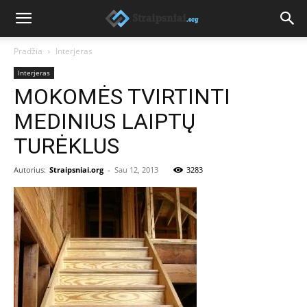
Pradžia
Interjeras
Interjeras
MOKOMĖS TVIRTINTI
MEDINIUS LAIPTŲ
TURĖKLUS
Autorius:
Straipsniai.org
-
Sau 12, 2013
3283