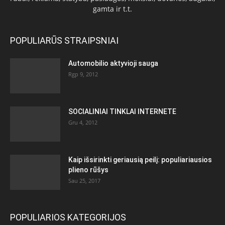
gamta ir t.t.
POPULIARŪS STRAIPSNIAI
Automobilio aktyvioji sauga
Rgp 9, 2012
SOCIALINIAI TINKLAI INTERNETE
Gru 4, 2012
Kaip išsirinkti geriausią peilį: populiariausios
plieno rūšys
Sau 25, 2017
POPULIARIOS KATEGORIJOS