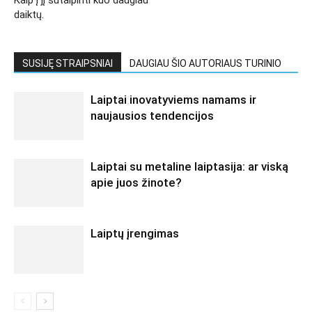
Kaip į jį sutalpinti kuo daugiau
daiktų.
SUSIJĘ STRAIPSNIAI
DAUGIAU ŠIO AUTORIAUS TURINIO
Laiptai inovatyviems namams ir
naujausios tendencijos
Laiptai su metaline laiptasija: ar viską
apie juos žinote?
Laiptų įrengimas