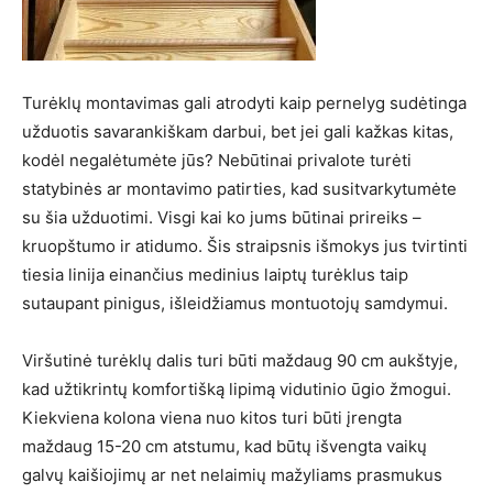
Turėklų montavimas gali atrodyti kaip pernelyg sudėtinga
užduotis savarankiškam darbui, bet jei gali kažkas kitas,
kodėl negalėtumėte jūs? Nebūtinai privalote turėti
statybinės ar montavimo patirties, kad susitvarkytumėte
su šia užduotimi. Visgi kai ko jums būtinai prireiks –
kruopštumo ir atidumo. Šis straipsnis išmokys jus tvirtinti
tiesia linija einančius medinius laiptų turėklus taip
sutaupant pinigus, išleidžiamus montuotojų samdymui.
Viršutinė turėklų dalis turi būti maždaug 90 cm aukštyje,
kad užtikrintų komfortišką lipimą vidutinio ūgio žmogui.
Kiekviena kolona viena nuo kitos turi būti įrengta
maždaug 15-20 cm atstumu, kad būtų išvengta vaikų
galvų kaišiojimų ar net nelaimių mažyliams prasmukus