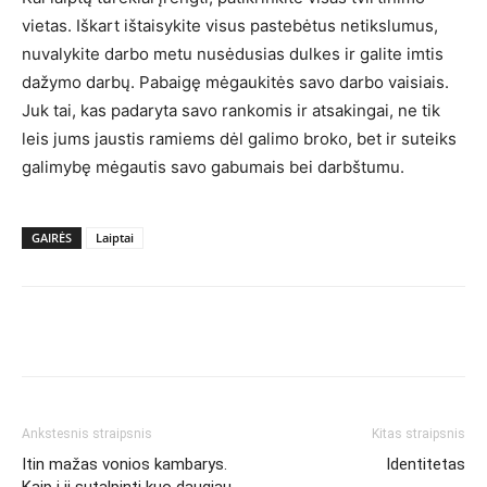
vietas. Iškart ištaisykite visus pastebėtus netikslumus,
nuvalykite darbo metu nusėdusias dulkes ir galite imtis
dažymo darbų. Pabaigę mėgaukitės savo darbo vaisiais.
Juk tai, kas padaryta savo rankomis ir atsakingai, ne tik
leis jums jaustis ramiems dėl galimo broko, bet ir suteiks
galimybę mėgautis savo gabumais bei darbštumu.
GAIRĖS
Laiptai
Ankstesnis straipsnis
Kitas straipsnis
Itin mažas vonios kambarys.
Identitetas