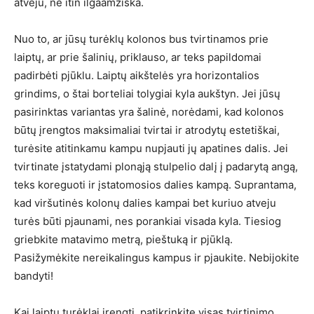
atveju, ne itin ilgaamžiška.
Nuo to, ar jūsų turėklų kolonos bus tvirtinamos prie
laiptų, ar prie šalinių, priklauso, ar teks papildomai
padirbėti pjūklu. Laiptų aikštelės yra horizontalios
grindims, o štai borteliai tolygiai kyla aukštyn. Jei jūsų
pasirinktas variantas yra šalinė, norėdami, kad kolonos
būtų įrengtos maksimaliai tvirtai ir atrodytų estetiškai,
turėsite atitinkamu kampu nupjauti jų apatines dalis. Jei
tvirtinate įstatydami plonąją stulpelio dalį į padarytą angą,
teks koreguoti ir įstatomosios dalies kampą. Suprantama,
kad viršutinės kolonų dalies kampai bet kuriuo atveju
turės būti pjaunami, nes porankiai visada kyla. Tiesiog
griebkite matavimo metrą, pieštuką ir pjūklą.
Pasižymėkite nereikalingus kampus ir pjaukite. Nebijokite
bandyti!
Kai laiptų turėklai įrengti, patikrinkite visas tvirtinimo