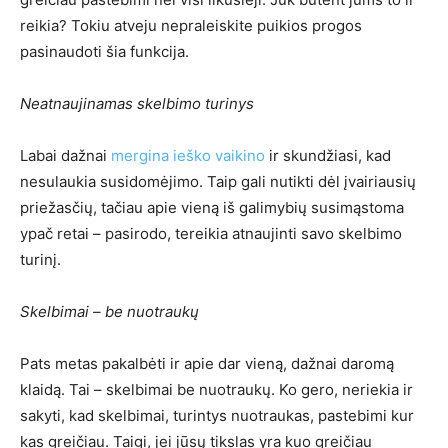
reikia? Tokiu atveju nepraleiskite puikios progos
pasinaudoti šia funkcija.
Neatnaujinamas skelbimo turinys
Labai dažnai
mergina ieško vaikino
ir skundžiasi, kad
nesulaukia susidomėjimo. Taip gali nutikti dėl įvairiausių
priežasčių, tačiau apie vieną iš galimybių susimąstoma
ypač retai – pasirodo, tereikia atnaujinti savo skelbimo
turinį.
Skelbimai – be nuotraukų
Pats metas pakalbėti ir apie dar vieną, dažnai daromą
klaidą. Tai – skelbimai be nuotraukų. Ko gero, neriekia ir
sakyti, kad skelbimai, turintys nuotraukas, pastebimi kur
kas greičiau. Taigi, jei jūsų tikslas yra kuo greičiau