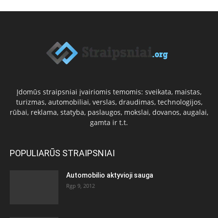
Įdomūs straipsniai įvairiomis temomis: sveikata, maistas,
turizmas, automobiliai, verslas, draudimas, technologijos,
rūbai, reklama, statyba, paslaugos, mokslai, dovanos, augalai,
gamta ir t.t.
POPULIARŪS STRAIPSNIAI
Automobilio aktyvioji sauga
Rgp 9, 2012