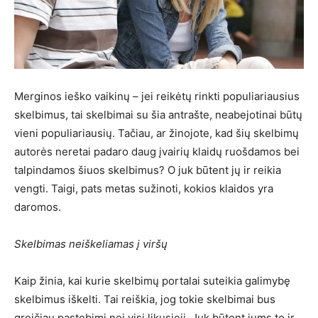
Merginos ieško vaikinų – jei reikėtų rinkti populiariausius
skelbimus, tai skelbimai su šia antrašte, neabejotinai būtų
vieni populiariausių. Tačiau, ar žinojote, kad šių skelbimų
autorės neretai padaro daug įvairių klaidų ruošdamos bei
talpindamos šiuos skelbimus? O juk būtent jų ir reikia
vengti. Taigi, pats metas sužinoti, kokios klaidos yra
daromos.
Skelbimas neiškeliamas į viršų
Kaip žinia, kai kurie skelbimų portalai suteikia galimybę
skelbimus iškelti. Tai reiškia, jog tokie skelbimai bus
greičiau pastebimi nei visi likusieji. Juk būtent jums to ir