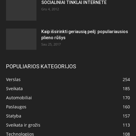
SOCIALINIAI TINKLAI INTERNETE
Gru 4, 2012
Kaip išsirinkti geriausią peilį: populiariausios
plieno rūšys
Sau 25, 2017
POPULIARIOS KATEGORIJOS
Verslas
254
Sveikata
185
Automobiliai
170
Paslaugos
160
Statyba
157
Sveikata ir grožis
113
Technologijos
108