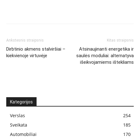
Ankstesnis straipsnis
Kitas straipsnis
Dirbtinio akmens stalviršiai –
Atsinaujinanti energetika ir
kiekvienoje virtuvėje
saulės moduliai: alternatyva
išeikvojamiems ištekliams
Kategorijos
Verslas
254
Sveikata
185
Automobiliai
170