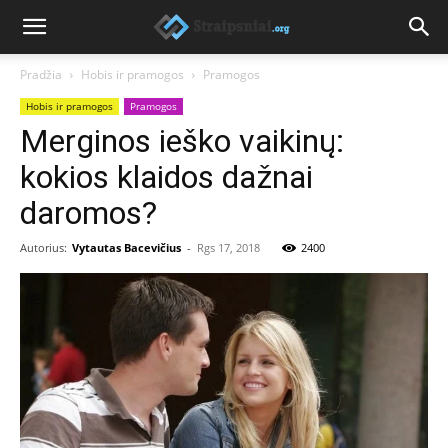
Pradžia
Hobis ir pramogos
Pramogos
Hobis ir pramogos
Pramogos
Merginos ieško vaikinų:
kokios klaidos dažnai
daromos?
Autorius:
Vytautas Bacevičius
-
Rgs 17, 2018
2400