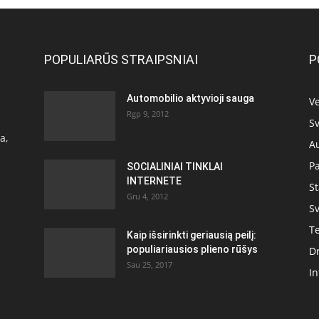
POPULIARŪS STRAIPSNIAI
P
Automobilio aktyvioji sauga
Ve
Rgp 9, 2012
Sv
a,
A
P
SOCIALINIAI TINKLAI
INTERNETE
S
Gru 4, 2012
Sv
T
Kaip išsirinkti geriausią peilį:
populiariausios plieno rūšys
D
Sau 25, 2017
In