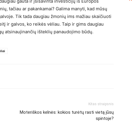
augiau gauta ir įsisavinta investicijų iš Europos
monių, tačiau ar pakankamai? Galima manyti, kad mūsų
galvoje. Tik tada daugiau žmonių ims mažiau skaičiuoti
tį ir galvos, ko reikės vėliau. Taip ir gims daugiau
ingų atsinaujinančių išteklių panaudojimo būdų.
liai
Kitas straipsnis
Moteriškos kelnės: kokios turėtų rasti vietą jūsų
spintoje?