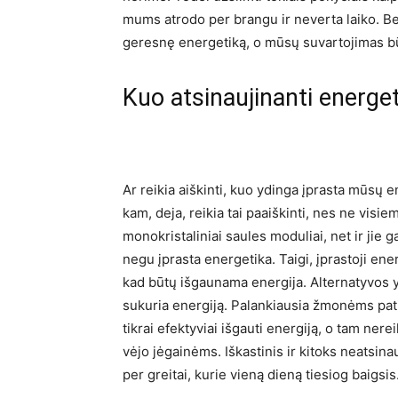
mums atrodo per brangu ir neverta laiko. Bet
geresnę energetiką, o mūsų suvartojimas bū
Kuo atsinaujinanti energet
Ar reikia aiškinti, kuo ydinga įprasta mūsų 
kam, deja, reikia tai paaiškinti, nes ne visie
monokristaliniai saules moduliai, net ir jie 
negu įprasta energetika. Taigi, įprastoji ene
kad būtų išgaunama energija. Alternatyvos yr
sukuria energiją. Palankiausia žmonėms pati
tikrai efektyviai išgauti energiją, o tam nerei
vėjo jėgainėms. Iškastinis ir kitoks neatsina
per greitai, kurie vieną dieną tiesiog baigsis