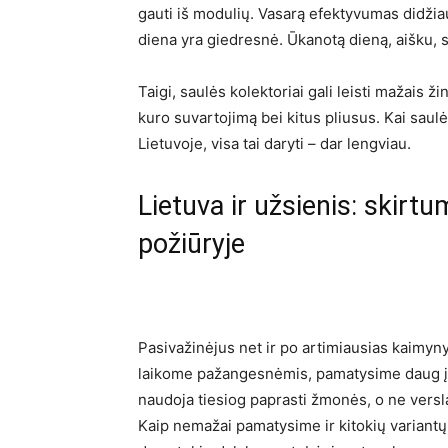
gauti iš modulių. Vasarą efektyvumas didžiau
diena yra giedresnė. Ūkanotą dieną, aišku, s
Taigi, saulės kolektoriai gali leisti mažais ži
kuro suvartojimą bei kitus pliusus. Kai sau
Lietuvoje, visa tai daryti – dar lengviau.
Lietuva ir užsienis: skirtum
požiūryje
Pasivažinėjus net ir po artimiausias kaimynyst
laikome pažangesnėmis, pamatysime daug įva
naudoja tiesiog paprasti žmonės, o ne versl
Kaip nemažai pamatysime ir kitokių variantų,