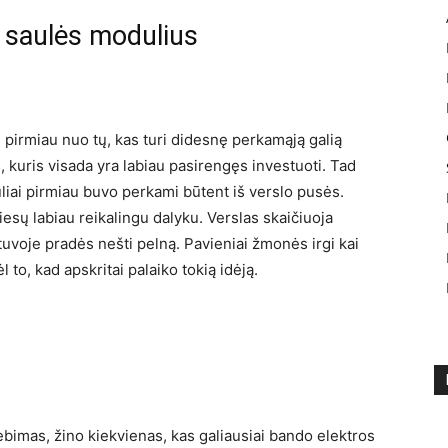
 saulės modulius
 pirmiau nuo tų, kas turi didesnę perkamąją galią
s, kuris visada yra labiau pasirengęs investuoti. Tad
liai pirmiau buvo perkami būtent iš verslo pusės.
esų labiau reikalingu dalyku. Verslas skaičiuoja
etuvoje pradės nešti pelną. Pavieniai žmonės irgi kai
l to, kad apskritai palaiko tokią idėją.
bimas, žino kiekvienas, kas galiausiai bando elektros