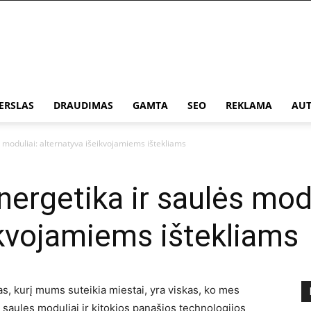
ERSLAS
DRAUDIMAS
GAMTA
SEO
REKLAMA
AUT
s moduliai: alternatyva išeikvojamiems ištekliams
nergetika ir saulės modu
ikvojamiems ištekliams
s, kurį mums suteikia miestai, yra viskas, ko mes
p saules moduliai ir kitokios panašios technologijos