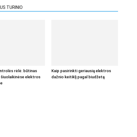
US TURINIO
trolės rėlė: būtinas
Kaip pasirinkti geriausią elektros
šiuolaikinėse elektros
dažnio keitiklį pagal biudžetą
se