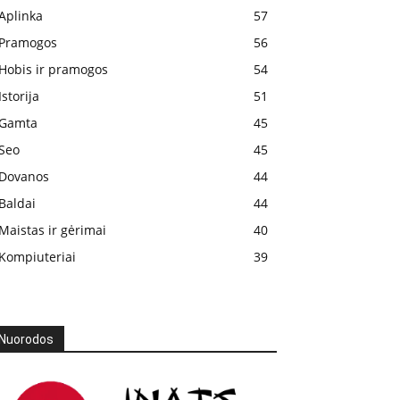
Aplinka
57
Pramogos
56
Hobis ir pramogos
54
Istorija
51
Gamta
45
Seo
45
Dovanos
44
Baldai
44
Maistas ir gėrimai
40
Kompiuteriai
39
Nuorodos