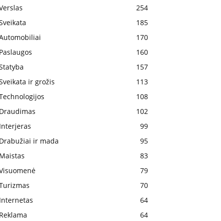
Verslas
254
Sveikata
185
Automobiliai
170
Paslaugos
160
Statyba
157
Sveikata ir grožis
113
Technologijos
108
Draudimas
102
Interjeras
99
Drabužiai ir mada
95
Maistas
83
Visuomenė
79
Turizmas
70
Internetas
64
Reklama
64