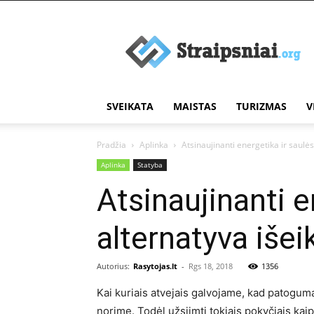
Įdomūs
straipsniai
SVEIKATA
MAISTAS
TURIZMAS
V
Pradžia
Aplinka
Atsinaujinanti energetika ir saulė
Aplinka
Statyba
Atsinaujinanti e
alternatyva iše
Autorius:
Rasytojas.lt
-
Rgs 18, 2018
1356
Kai kuriais atvejais galvojame, kad patoguma
norime. Todėl užsiimti tokiais pokyčiais kai