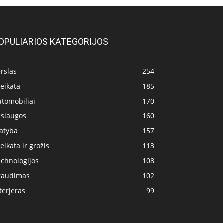
OPULIARIOS KATEGORIJOS
rslas
254
eikata
185
utomobiliai
170
aslaugos
160
tatyba
157
eikata ir grožis
113
echnologijos
108
raudimas
102
terjeras
99