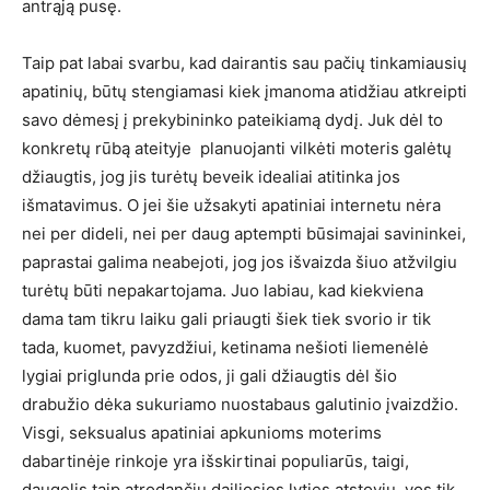
antrąją pusę.
Taip pat labai svarbu, kad dairantis sau pačių tinkamiausių
apatinių, būtų stengiamasi kiek įmanoma atidžiau atkreipti
savo dėmesį į prekybininko pateikiamą dydį. Juk dėl to
konkretų rūbą ateityje planuojanti vilkėti moteris galėtų
džiaugtis, jog jis turėtų beveik idealiai atitinka jos
išmatavimus. O jei šie užsakyti apatiniai internetu nėra
nei per dideli, nei per daug aptempti būsimajai savininkei,
paprastai galima neabejoti, jog jos išvaizda šiuo atžvilgiu
turėtų būti nepakartojama. Juo labiau, kad kiekviena
dama tam tikru laiku gali priaugti šiek tiek svorio ir tik
tada, kuomet, pavyzdžiui, ketinama nešioti liemenėlė
lygiai priglunda prie odos, ji gali džiaugtis dėl šio
drabužio dėka sukuriamo nuostabaus galutinio įvaizdžio.
Visgi, seksualus apatiniai apkunioms moterims
dabartinėje rinkoje yra išskirtinai populiarūs, taigi,
daugelis taip atrodančių dailiosios lyties atstovių, vos tik