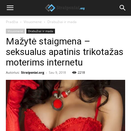
Pradžia
Visuomenė
Drabužiai ir mada
Visuomenė
Drabužiai ir mada
Mažytė staigmena –
seksualus apatinis trikotažas
moterims internetu
Autorius:
Straipsniai.org
-
Sau 9, 2018
2218