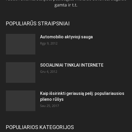
gamta ir t.t.
POPULIARŪS STRAIPSNIAI
Automobilio aktyvioji sauga
Rgp 9, 2012
SOCIALINIAI TINKLAI INTERNETE
Gru 4, 2012
Kaip išsirinkti geriausią peilį: populiariausios
plieno rūšys
Sau 25, 2017
POPULIARIOS KATEGORIJOS