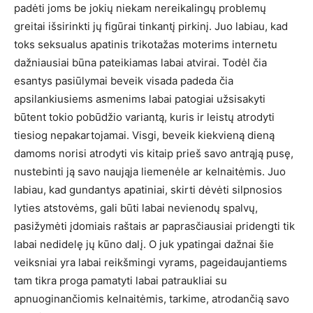
padėti joms be jokių niekam nereikalingų problemų
greitai išsirinkti jų figūrai tinkantį pirkinį. Juo labiau, kad
toks seksualus apatinis trikotažas moterims internetu
dažniausiai būna pateikiamas labai atvirai. Todėl čia
esantys pasiūlymai beveik visada padeda čia
apsilankiusiems asmenims labai patogiai užsisakyti
būtent tokio pobūdžio variantą, kuris ir leistų atrodyti
tiesiog nepakartojamai. Visgi, beveik kiekvieną dieną
damoms norisi atrodyti vis kitaip prieš savo antrąją pusę,
nustebinti ją savo naująja liemenėle ar kelnaitėmis. Juo
labiau, kad gundantys apatiniai, skirti dėvėti silpnosios
lyties atstovėms, gali būti labai nevienodų spalvų,
pasižymėti įdomiais raštais ar paprasčiausiai pridengti tik
labai nedidelę jų kūno dalį. O juk ypatingai dažnai šie
veiksniai yra labai reikšmingi vyrams, pageidaujantiems
tam tikra proga pamatyti labai patraukliai su
apnuoginančiomis kelnaitėmis, tarkime, atrodančią savo