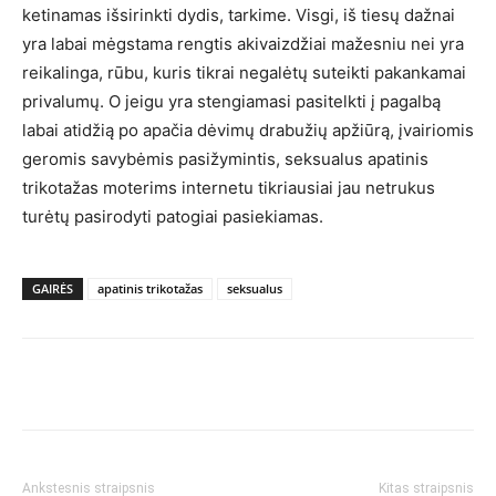
ketinamas išsirinkti dydis, tarkime. Visgi, iš tiesų dažnai
yra labai mėgstama rengtis akivaizdžiai mažesniu nei yra
reikalinga, rūbu, kuris tikrai negalėtų suteikti pakankamai
privalumų. O jeigu yra stengiamasi pasitelkti į pagalbą
labai atidžią po apačia dėvimų drabužių apžiūrą, įvairiomis
geromis savybėmis pasižymintis, seksualus apatinis
trikotažas moterims internetu tikriausiai jau netrukus
turėtų pasirodyti patogiai pasiekiamas.
GAIRĖS
apatinis trikotažas
seksualus
Ankstesnis straipsnis
Kitas straipsnis