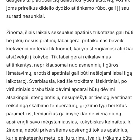
joms prireikus didelio dydžio atitinkamo rūbo, gali jį sau
surasti nesunkiai.
Žinoma, šiais laikais seksualus apatinis trikotazas gali būti
be jokių nesusipratimų labai gerai pritaikomas beveik
kiekvienai moteriai tik tuomet, kai yra stengiamasi atidžiai
atsižvelgti į kokybę. Tik labai gerai reikalavimus
atitinkantys, nepriklausomai nuo asmeninių figūros
išmatavimų, erotiski apatiniai gali būti nešiojami labai ilgą
laikotarpį. Svarbiausia, kad šie trokštami išskirtiniai, po
viršutiniais drabužiais dėvimi apdarai būtų dėvimi
atsakingai, stengiantis jų nesuplėšyti ar tiesiog įvertinant
reikalingą skalbimo temperatūrą, gręžimo lygį bei kitus
parametrus, lemiančius galimybę dar ne vieną dieną
apsirengti savo mėgstamiausias, kokybiškas kelnaites. Ir,
žinoma, nebūti priverstiems apsirengti tokius apatinius,
kurie ankstesniu metu, dėl jų turimų, įvairių trūkumų būtų