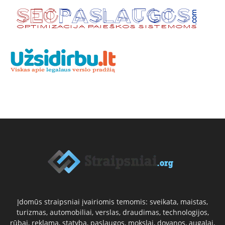
Įdomūs straipsniai įvairiomis temomis: sveikata, maistas,
turizmas, automobiliai, verslas, draudimas, technologijos,
rūbai, reklama, statyba, paslaugos, mokslai, dovanos, augalai,