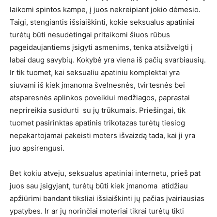
laikomi spintos kampe, į juos nekreipiant jokio dėmesio.
Taigi, stengiantis išsiaiškinti, kokie seksualus apatiniai
turėtų būti nesudėtingai pritaikomi šiuos rūbus
pageidaujantiems įsigyti asmenims, tenka atsižvelgti į
labai daug savybių. Kokybė yra viena iš pačių svarbiausių.
Ir tik tuomet, kai seksualiu apatiniu komplektai yra
siuvami iš kiek įmanoma švelnesnės, tvirtesnės bei
atsparesnės aplinkos poveikiui medžiagos, paprastai
neprireikia susidurti su jų trūkumais. Priešingai, tik
tuomet pasirinktas apatinis trikotazas turėtų tiesiog
nepakartojamai pakeisti moters išvaizdą tada, kai ji yra
juo apsirengusi.
Bet kokiu atveju, seksualus apatiniai internetu, prieš pat
juos sau įsigyjant, turėtų būti kiek įmanoma atidžiau
apžiūrimi bandant tiksliai išsiaiškinti jų pačias įvairiausias
ypatybes. Ir ar jų norinčiai moteriai tikrai turėtų tikti