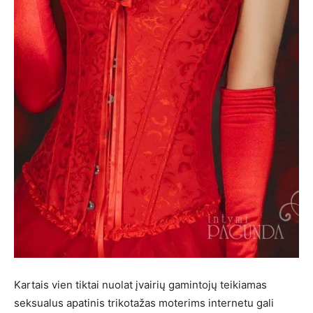
Kartais vien tiktai nuolat įvairių gamintojų teikiamas
seksualus apatinis trikotažas moterims internetu gali