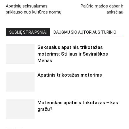
Apatinių seksualumas
Pajūrio mados dabar ir
priklauso nuo kultūros normų
anksčiau
SUSIJĘ STRAIPSNIAI
DAUGIAU ŠIO AUTORIAUS TURINIO
Seksualus apatinis trikotažas
moterims: Stiliaus ir Saviraiškos
Menas
Apatinis trikotažas moterims
Moteriškas apatinis trikotažas – kas
gražu?