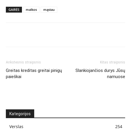
GAIRĖS
malkos
mąstau
Ankstesnis straipsnis
Kitas straipsnis
Greitas kreditas greitai pinigų
Slankiojančios durys Jūsų
paieškai
namuose
Kategorijos
Verslas
254