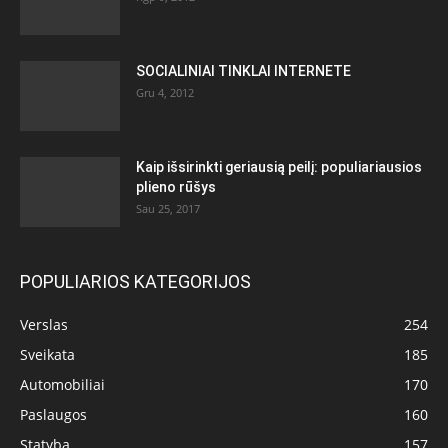
SOCIALINIAI TINKLAI INTERNETE
Gru 4, 2012
Kaip išsirinkti geriausią peilį: populiariausios
plieno rūšys
Sau 25, 2017
POPULIARIOS KATEGORIJOS
Verslas
254
Sveikata
185
Automobiliai
170
Paslaugos
160
Statyba
157