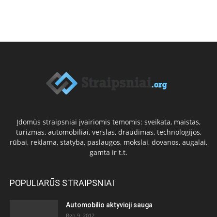
Įdomūs straipsniai įvairiomis temomis: sveikata, maistas,
turizmas, automobiliai, verslas, draudimas, technologijos,
rūbai, reklama, statyba, paslaugos, mokslai, dovanos, augalai,
gamta ir t.t.
POPULIARŪS STRAIPSNIAI
Automobilio aktyvioji sauga
Rgp 9, 2012