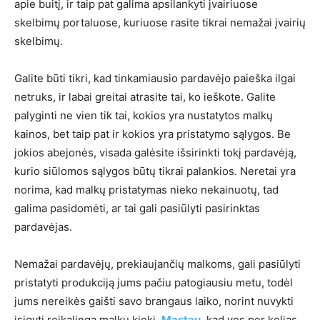
apie buitį, ir taip pat galima apsilankyti įvairiuose
skelbimų portaluose, kuriuose rasite tikrai nemažai įvairių
skelbimų.
Galite būti tikri, kad tinkamiausio pardavėjo paieška ilgai
netruks, ir labai greitai atrasite tai, ko ieškote. Galite
palyginti ne vien tik tai, kokios yra nustatytos malkų
kainos, bet taip pat ir kokios yra pristatymo sąlygos. Be
jokios abejonės, visada galėsite išsirinkti tokį pardavėją,
kurio siūlomos sąlygos būtų tikrai palankios. Neretai yra
norima, kad malkų pristatymas nieko nekainuotų, tad
galima pasidomėti, ar tai gali pasiūlyti pasirinktas
pardavėjas.
Nemažai pardavėjų, prekiaujančių malkoms, gali pasiūlyti
pristatyti produkciją jums pačiu patogiausiu metu, todėl
jums nereikės gaišti savo brangaus laiko, norint nuvykti
įsigyti reikalingą malkų kiekį.
Mąstau
, kad vos per kelias