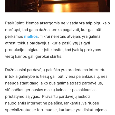
Pasirūpinti žiemos atsargomis ne visada yra taip pigu kaip
norėtųsi, tad gana dažnai tenka pagalvoti, kur gali būti
perkamos
malkos
. Tikrai neretais atvejais yra galima
atrasti tokius pardavėjus, kurie pasiūlytų įsigyti
produkcijos pigiau, ir įsitikinsite, kad įvairių prekybos
vietų kainos gali gerokai skirtis.
Dažniausiai pardavėjų paieška yra pradedama internetu,
ir tokia galimybė iš tiesų gali būti viena palankiausių, nes
nesugaištant daug laiko bus galima atrasti pardavėjus,
siūlančius geriausias malkų kainas ir palankiausias
pristatymo sąlygas. Pravartu pardavėjų ieškoti
naudojantis internetine paieška, lankantis įvairiuose
specializuotuose forumuose, kuriuose yra diskutuojama