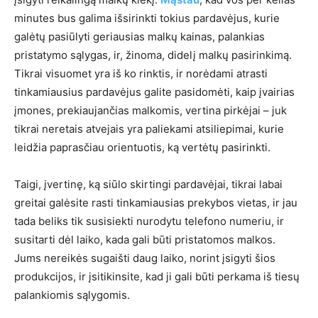
minutes bus galima išsirinkti tokius pardavėjus, kurie
galėtų pasiūlyti geriausias malkų kainas, palankias
pristatymo sąlygas, ir, žinoma, didelį malkų pasirinkimą.
Tikrai visuomet yra iš ko rinktis, ir norėdami atrasti
tinkamiausius pardavėjus galite pasidomėti, kaip įvairias
įmones, prekiaujančias malkomis, vertina pirkėjai – juk
tikrai neretais atvejais yra paliekami atsiliepimai, kurie
leidžia paprasčiau orientuotis, ką vertėtų pasirinkti.
Taigi, įvertinę, ką siūlo skirtingi pardavėjai, tikrai labai
greitai galėsite rasti tinkamiausias prekybos vietas, ir jau
tada beliks tik susisiekti nurodytu telefono numeriu, ir
susitarti dėl laiko, kada gali būti pristatomos malkos.
Jums nereikės sugaišti daug laiko, norint įsigyti šios
produkcijos, ir įsitikinsite, kad ji gali būti perkama iš tiesų
palankiomis sąlygomis.