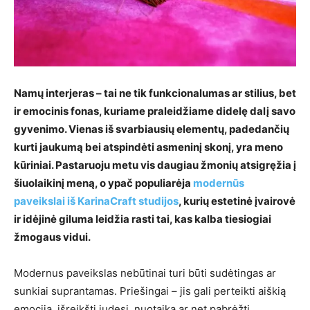
Namų interjeras – tai ne tik funkcionalumas ar stilius, bet
ir emocinis fonas, kuriame praleidžiame didelę dalį savo
gyvenimo. Vienas iš svarbiausių elementų, padedančių
kurti jaukumą bei atspindėti asmeninį skonį, yra meno
kūriniai. Pastaruoju metu vis daugiau žmonių atsigręžia į
šiuolaikinį meną, o ypač populiarėja
modernūs
paveikslai iš KarinaCraft studijos
, kurių estetinė įvairovė
ir idėjinė giluma leidžia rasti tai, kas kalba tiesiogiai
žmogaus vidui.
Modernus paveikslas nebūtinai turi būti sudėtingas ar
sunkiai suprantamas. Priešingai – jis gali perteikti aiškią
emociją, išreikšti judesį, nuotaiką ar net pabrėžti