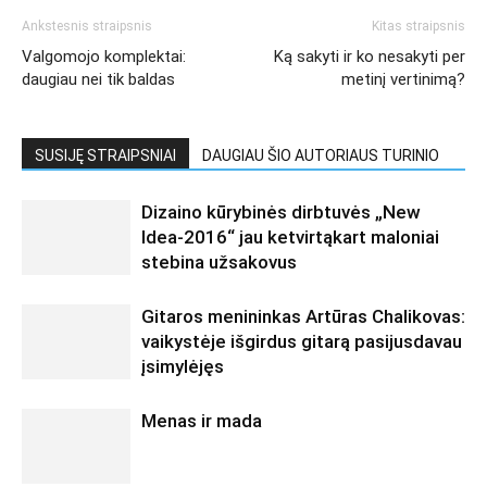
Ankstesnis straipsnis
Kitas straipsnis
Valgomojo komplektai:
Ką sakyti ir ko nesakyti per
daugiau nei tik baldas
metinį vertinimą?
SUSIJĘ STRAIPSNIAI
DAUGIAU ŠIO AUTORIAUS TURINIO
Dizaino kūrybinės dirbtuvės „New
Idea-2016“ jau ketvirtąkart maloniai
stebina užsakovus
Gitaros menininkas Artūras Chalikovas:
vaikystėje išgirdus gitarą pasijusdavau
įsimylėjęs
Menas ir mada