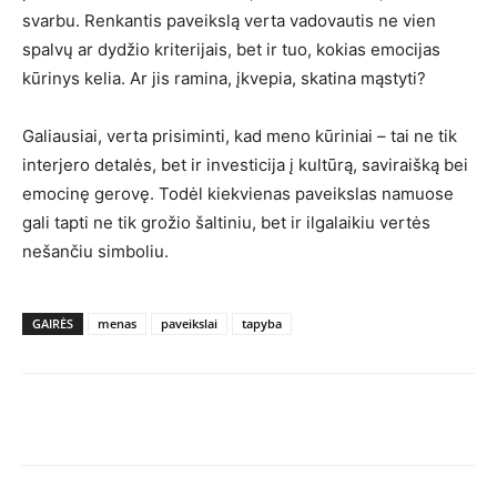
svarbu. Renkantis paveikslą verta vadovautis ne vien
spalvų ar dydžio kriterijais, bet ir tuo, kokias emocijas
kūrinys kelia. Ar jis ramina, įkvepia, skatina mąstyti?
Galiausiai, verta prisiminti, kad meno kūriniai – tai ne tik
interjero detalės, bet ir investicija į kultūrą, saviraišką bei
emocinę gerovę. Todėl kiekvienas paveikslas namuose
gali tapti ne tik grožio šaltiniu, bet ir ilgalaikiu vertės
nešančiu simboliu.
GAIRĖS
menas
paveikslai
tapyba