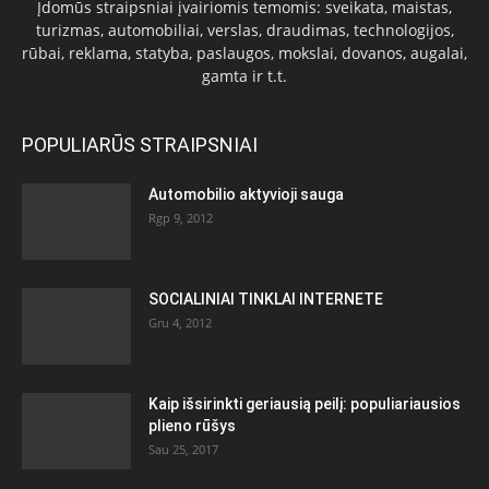
Įdomūs straipsniai įvairiomis temomis: sveikata, maistas,
turizmas, automobiliai, verslas, draudimas, technologijos,
rūbai, reklama, statyba, paslaugos, mokslai, dovanos, augalai,
gamta ir t.t.
POPULIARŪS STRAIPSNIAI
Automobilio aktyvioji sauga
Rgp 9, 2012
SOCIALINIAI TINKLAI INTERNETE
Gru 4, 2012
Kaip išsirinkti geriausią peilį: populiariausios
plieno rūšys
Sau 25, 2017