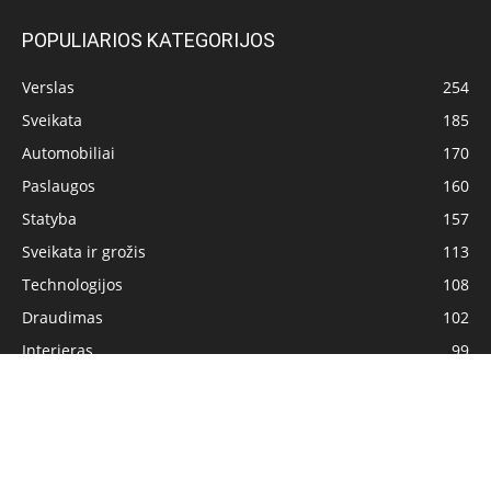
POPULIARIOS KATEGORIJOS
Verslas
254
Sveikata
185
Automobiliai
170
Paslaugos
160
Statyba
157
Sveikata ir grožis
113
Technologijos
108
Draudimas
102
Interjeras
99
Pagrindinis
Privatumo politika
Turinio naudojimo sąlygos
Kontaktai
© Visos teisės saugomos