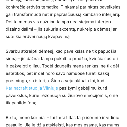
konkrečią erdvės tematiką. Tinkamai parinktas paveikslas
gali transformuoti net ir paprasčiausią kambario interjerą.
Dėl to menas vis dažniau tampa neatsiejama interjero
dizaino dalimi – jis sukuria akcentą, nukreipia dėmesį ar
suteikia erdvei naują kvėpavimą.
Svarbu atkreipti dėmesį, kad paveikslas ne tik papuošia
sieną – jis dažnai tampa pokalbio pradžia, kviečia sustoti
ir pažvelgti giliau. Todėl daugelis meną renkasi ne tik dėl
estetikos, bet ir dėl noro savo namuose turėti kažką
prasmingo, su istorija. Šiuo atveju aktualu tai, kad
Karinacraft studija Vilniuje
pasižymi gebėjimu kurti
paveikslus, kurie rezonuoja su žiūrovo emocijomis, o ne
tik papildo foną.
Be to, meno kūriniai – tai tarsi tiltas tarp išorinio ir vidinio
pasaulio. Jie leidžia atskleisti, kas mes esame, kas mums