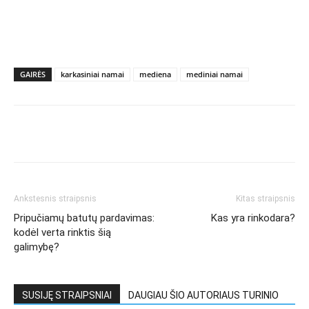
GAIRĖS
karkasiniai namai
mediena
mediniai namai
Ankstesnis straipsnis
Kitas straipsnis
Pripučiamų batutų pardavimas:
Kas yra rinkodara?
kodėl verta rinktis šią
galimybę?
SUSIJĘ STRAIPSNIAI
DAUGIAU ŠIO AUTORIAUS TURINIO