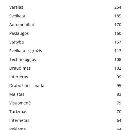
Verslas
254
Sveikata
185
Automobiliai
170
Paslaugos
160
Statyba
157
Sveikata ir grožis
113
Technologijos
108
Draudimas
102
Interjeras
99
Drabužiai ir mada
95
Maistas
83
Visuomenė
79
Turizmas
70
Internetas
64
Reklama
64