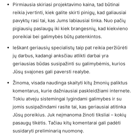
Pirmiausia skiriasi projektavimo kaina, tad būtinai
reikia įvertinti, kiek galite skirti pinigų, kad galiausiai
pavyktų rasi tai, kas Jums labiausiai tinka. Nuo pačių
pigiausių paslaugų iki kiek brangesnių, kad kiekvieno
poreikiai bei galimybės būtų patenkintos.
Ieškant geriausių specialistų taip pat reikia peržiūrėti
jų darbus, kadangi anksčiau atlikti darbai yra
geriausias būdas susipažinti su galimybėmis, kurios
Jūsų svajones gali paversti realybe.
Žinoma, visada naudinga skaityti kitų žmonių paliktus
komentarus, kurie dažniausiai paskleidžiami internete.
Tokiu atveju sistemingai lygindami galimybes ir su
jomis susipažindami rasite tai, kas geriausiai atitinka
Jūsų poreikius. Juk neįmanoma žinoti tiksliai – kokių
pasaugų tikėtis. Tačiau kitų komentarai gali padėti
susidaryti preliminarią nuomonę.