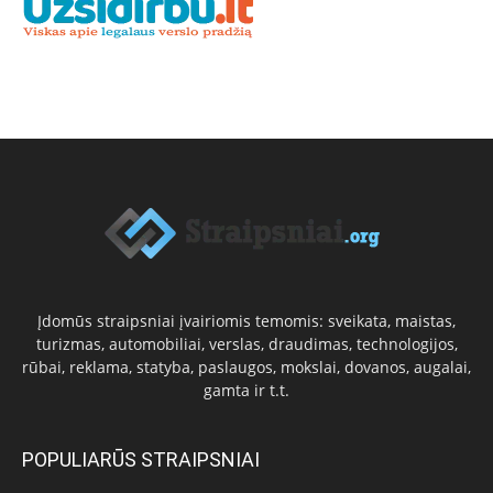
Įdomūs straipsniai įvairiomis temomis: sveikata, maistas,
turizmas, automobiliai, verslas, draudimas, technologijos,
rūbai, reklama, statyba, paslaugos, mokslai, dovanos, augalai,
gamta ir t.t.
POPULIARŪS STRAIPSNIAI