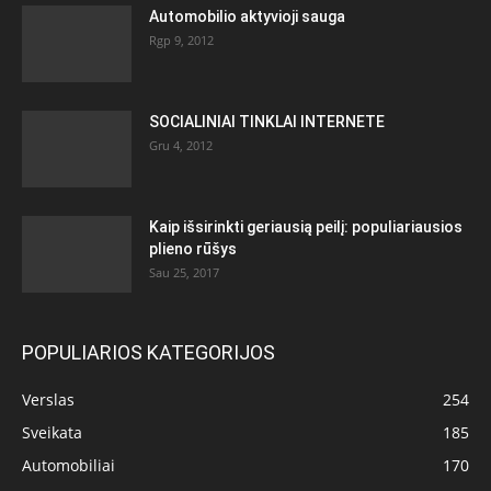
Automobilio aktyvioji sauga
Rgp 9, 2012
SOCIALINIAI TINKLAI INTERNETE
Gru 4, 2012
Kaip išsirinkti geriausią peilį: populiariausios
plieno rūšys
Sau 25, 2017
POPULIARIOS KATEGORIJOS
Verslas
254
Sveikata
185
Automobiliai
170