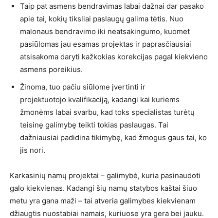
Taip pat asmens bendravimas labai dažnai dar pasako
apie tai, kokių tiksliai paslaugų galima tėtis. Nuo
malonaus bendravimo iki neatsakingumo, kuomet
pasiūlomas jau esamas projektas ir paprasčiausiai
atsisakoma daryti kažkokias korekcijas pagal kiekvieno
asmens poreikius.
Žinoma, tuo pačiu siūlome įvertinti ir
projektuotojo kvalifikaciją, kadangi kai kuriems
žmonėms labai svarbu, kad toks specialistas turėtų
teisinę galimybę teikti tokias paslaugas. Tai
dažniausiai padidina tikimybę, kad žmogus gaus tai, ko
jis nori.
Karkasinių namų projektai – galimybė, kuria pasinaudoti
galo kiekvienas. Kadangi šių namų statybos kaštai šiuo
metu yra gana maži – tai atveria galimybes kiekvienam
džiaugtis nuostabiai namais, kuriuose yra gera bei jauku.