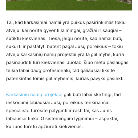
Tai, kad karkasiniai namai yra puikus pasirinkimas tokiu
atveju, kai norite gyventi laimingai, gražiai ir saugiai –
sutiktų kiekvienas. Tiesa, jeigu norite, kad namai būtų
sukurti ir pastatyti būtent pagal Jūsų poreikius – tokiu
atveju karkasinių namų projektai yra ta galimybė, kuria
pasinaudoti turi kiekvienas. Juolab, šiuo metu paslaugas
teikia labai daug profesionalų, tad galiausiai liksite
patenkintas tomis galimybėmis, kurias pavyks pasiekti.
Karkasinių namų projektai
gali būti labai skirtingi, tad
ieškodami labiausiai Jūsų poreikius tenkinančio
specialisto turėsite palyginti ir rasti tai, kas Jums
labiausiai tinka. O sistemingam lyginimui – aspektai,
kuriuos turėtų apžiūrėti kiekvienas.