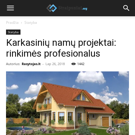
Pradžia
Statyba
Statyba
Karkasinių namų projektai:
rinkimės profesionalus
Autorius:
Rasytojas.lt
-
Lap 26, 2018
1442