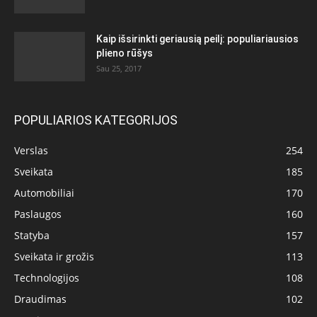
Kaip išsirinkti geriausią peilį: populiariausios
plieno rūšys
Sau 25, 2017
POPULIARIOS KATEGORIJOS
Verslas
254
Sveikata
185
Automobiliai
170
Paslaugos
160
Statyba
157
Sveikata ir grožis
113
Technologijos
108
Draudimas
102