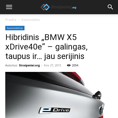
Pradžia
Automobiliai
Automobiliai
Hibridinis „BMW X5
xDrive40e“ – galingas,
taupus ir… jau serijinis
Autorius:
Straipsniai.org
-
Kov 27, 2015
2054