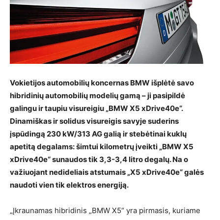
Vokietijos automobilių koncernas BMW išplėtė savo
hibridinių automobilių modelių gamą – ji pasipildė
galingu ir taupiu visureigiu „BMW X5 xDrive40e“.
Dinamiškas ir solidus visureigis savyje suderins
įspūdingą 230 kW/313 AG galią ir stebėtinai kuklų
apetitą degalams: šimtui kilometrų įveikti „BMW X5
xDrive40e“ sunaudos tik 3,3-3,4 litro degalų. Na o
važiuojant nedideliais atstumais „X5 xDrive40e“ galės
naudoti vien tik elektros energiją.
„Įkraunamas hibridinis „BMW X5“ yra pirmasis, kuriame