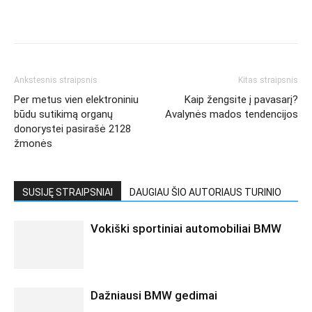
Ankstesnis straipsnis
Kitas straipsnis
Per metus vien elektroniniu
Kaip žengsite į pavasarį?
būdu sutikimą organų
Avalynės mados tendencijos
donorystei pasirašė 2128
žmonės
SUSIJĘ STRAIPSNIAI
DAUGIAU ŠIO AUTORIAUS TURINIO
Vokiški sportiniai automobiliai BMW
Dažniausi BMW gedimai