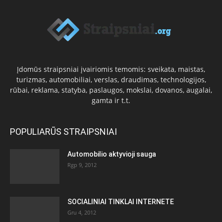
Įdomūs straipsniai įvairiomis temomis: sveikata, maistas,
turizmas, automobiliai, verslas, draudimas, technologijos,
rūbai, reklama, statyba, paslaugos, mokslai, dovanos, augalai,
gamta ir t.t.
POPULIARŪS STRAIPSNIAI
Automobilio aktyvioji sauga
Rgp 9, 2012
SOCIALINIAI TINKLAI INTERNETE
Gru 4, 2012