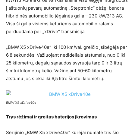
kW/113 AG elektros variklis šiame visureigyje integruotas
į aštuonių pavarų automatinę „Steptronic“ dėžę, bendra
hibridinės automobilio jėgainės galia – 230 kW/313 AG.
Visa ši galia visiems keturiems automobilio ratams
perduodama per „xDrive“ transmisija.
„BMW X5 xDrive40e“ iki 100 km/val. greičio įsibėgėja per
6,8 sekundės. Važiuojant nedideliais atstumais, nuo 0 iki
25 kilometrų, degalų sąnaudos svyruoja tarp 0 ir 3 litrų
šimtui kilometrų kelio. Važinėjant 50-60 kilometrų
atstumu jos siekia iki 6,5 litro šimtui kilometrų.
BMW X5 xDrive40e
Trys rėžimai ir greitas baterijos įkrovimas
Serijinio „BMW X5 xDrive40e“ kūrėjai numatė tris šio