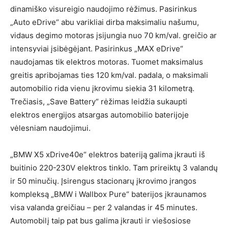
dinamiško visureigio naudojimo rėžimus. Pasirinkus
„Auto eDrive“ abu varikliai dirba maksimaliu našumu,
vidaus degimo motoras įsijungia nuo 70 km/val. greičio ar
intensyviai įsibėgėjant. Pasirinkus „MAX eDrive“
naudojamas tik elektros motoras. Tuomet maksimalus
greitis apribojamas ties 120 km/val. padala, o maksimali
automobilio rida vienu įkrovimu siekia 31 kilometrą.
Trečiasis, „Save Battery“ rėžimas leidžia sukaupti
elektros energijos atsargas automobilio baterijoje
vėlesniam naudojimui.
„BMW X5 xDrive40e“ elektros bateriją galima įkrauti iš
buitinio 220-230V elektros tinklo. Tam prireiktų 3 valandų
ir 50 minučių. Įsirengus stacionarų įkrovimo įrangos
kompleksą „BMW i Wallbox Pure“ baterijos įkraunamos
visa valanda greičiau – per 2 valandas ir 45 minutes.
Automobilį taip pat bus galima įkrauti ir viešosiose