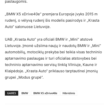
paslaugomis.
„BMW X5 xDrive40e“ premjera Europoje įvyks 2015 m
rudenį, o vėlyvą rudenį šis modelis pasirodys ir „Krasta
Auto“ salonuose Lietuvoje.
UAB „Krasta Auto“ yra oficiali BMW ir „Mini“ atstovė
Lietuvoje. Įmonė užsiima naujų ir naudotų BMW ir „Mini“
automobilių, motociklų prekyba bei teikia visas techninio
aptarnavimo paslaugas ir turi oficialias atstovybes bei
techninio aptarnavimo servisų tinklą Vilniuje, Kaune ir
Klaipėdoje. „Krasta Auto“ priklauso tarptautinei įmonių
grupei „Modus grupė“.
GAIRĖS
BMW
BMW X5 xDrive40e
Hibridinis