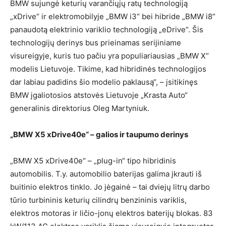
BMW sujungė keturių varančiųjų ratų technologiją
„xDrive“ ir elektromobilyje „BMW i3“ bei hibride „BMW i8“
panaudotą elektrinio variklio technologiją „eDrive“. Šis
technologijų derinys bus prieinamas serijiniame
visureigyje, kuris tuo pačiu yra populiariausias „BMW X“
modelis Lietuvoje. Tikime, kad hibridinės technologijos
dar labiau padidins šio modelio paklausą“, – įsitikinęs
BMW įgaliotosios atstovės Lietuvoje „Krasta Auto“
generalinis direktorius Oleg Martyniuk.
„BMW X5 xDrive40e“ – galios ir taupumo derinys
„BMW X5 xDrive40e“ – „plug-in“ tipo hibridinis
automobilis. T.y. automobilio baterijas galima įkrauti iš
buitinio elektros tinklo. Jo jėgainė – tai dviejų litrų darbo
tūrio turbininis keturių cilindrų benzininis variklis,
elektros motoras ir ličio-jonų elektros baterijų blokas. 83