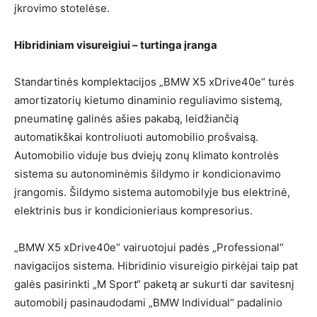
įkrovimo stotelėse.
Hibridiniam visureigiui – turtinga įranga
Standartinės komplektacijos „BMW X5 xDrive40e“ turės
amortizatorių kietumo dinaminio reguliavimo sistemą,
pneumatinę galinės ašies pakabą, leidžiančią
automatikškai kontroliuoti automobilio prošvaisą.
Automobilio viduje bus dviejų zonų klimato kontrolės
sistema su autonominėmis šildymo ir kondicionavimo
įrangomis. Šildymo sistema automobilyje bus elektrinė,
elektrinis bus ir kondicionieriaus kompresorius.
„BMW X5 xDrive40e“ vairuotojui padės „Professional“
navigacijos sistema. Hibridinio visureigio pirkėjai taip pat
galės pasirinkti „M Sport“ paketą ar sukurti dar savitesnį
automobilį pasinaudodami „BMW Individual“ padalinio