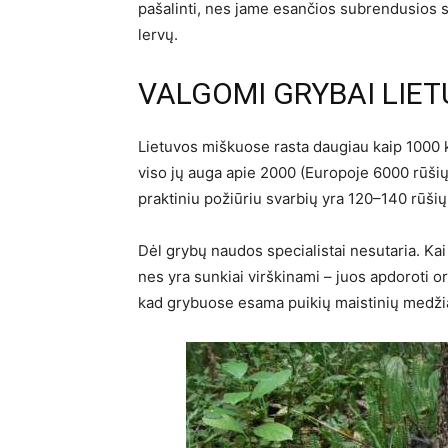
pašalinti, nes jame esančios subrendusios 
lervų.
VALGOMI GRYBAI LIE
Lietuvos miškuose rasta daugiau kaip 1000 
viso jų auga apie 2000 (Europoje 6000 rūšių
praktiniu požiūriu svarbių yra 120–140 rūšių
Dėl grybų naudos specialistai nesutaria. Kai 
nes yra sunkiai virškinami – juos apdoroti o
kad grybuose esama puikių maistinių medžiagų 