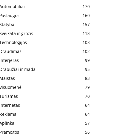
Automobiliai
170
Paslaugos
160
Statyba
157
Sveikata ir grožis
113
Technologijos
108
Draudimas
102
Interjeras
99
Drabužiai ir mada
95
Maistas
83
Visuomenė
79
Turizmas
70
Internetas
64
Reklama
64
Aplinka
57
Pramogos
56