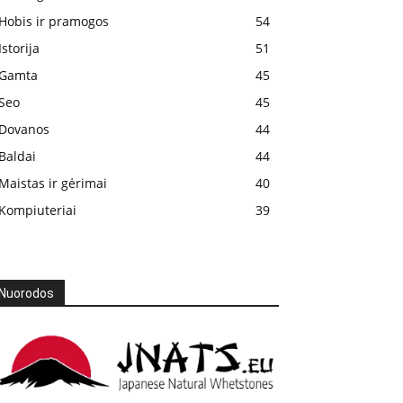
Hobis ir pramogos
54
Istorija
51
Gamta
45
Seo
45
Dovanos
44
Baldai
44
Maistas ir gėrimai
40
Kompiuteriai
39
Nuorodos