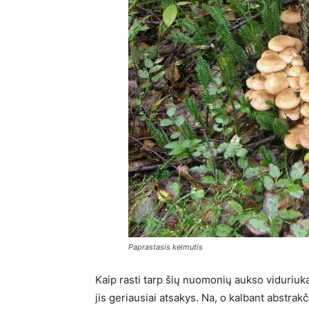
Paprastasis kelmutis
Kaip rasti tarp šių nuomonių aukso viduriuką
jis geriausiai atsakys. Na, o kalbant abstrakč