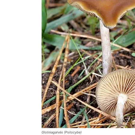
Glotniagalvės (Psilocybe)