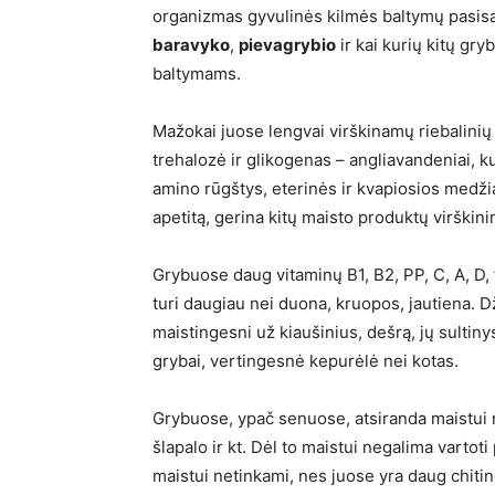
organizmas gyvulinės kilmės baltymų pasisav
baravyko
,
pievagrybio
ir kai kurių kitų gr
baltymams.
Mažokai juose lengvai virškinamų riebalini
trehalozė ir glikogenas – angliavandeniai, ku
amino rūgštys, eterinės ir kvapiosios medži
apetitą, gerina kitų maisto produktų virškini
Grybuose daug vitaminų B1, B2, PP, C, A, D,
turi daugiau nei duona, kruopos, jautiena. D
maistingesni už kiaušinius, dešrą, jų sultiny
grybai, vertingesnė kepurėlė nei kotas.
Grybuose, ypač senuose, atsiranda maistui
šlapalo ir kt. Dėl to maistui negalima varto
maistui netinkami, nes juose yra daug chiti