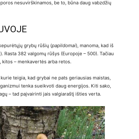
sporos nesuvirškinamos, be to, būna daug vabzdžių
TUVOJE
kepurėtųjų grybų rūšių (
papildomai
), manoma, kad iš
). Rasta 382 valgomų rūšys (Europoje – 500). Tačiau
, kitos – menkavertės arba retos.
kurie teigia, kad grybai ne pats geriausias maistas,
rganizmui tenka sueikvoti daug energijos. Kiti sako,
– tad paįvairinti jais valgiaraštį išties verta.