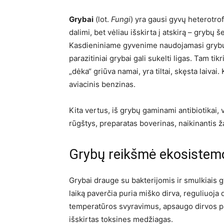
Grybai
(lot.
Fungi
) yra gausi gyvų heterotro
dalimi, bet vėliau išskirta į atskirą – grybų
Kasdieniniame gyvenime naudojamasi grybų
parazitiniai grybai gali sukelti ligas. Tam ti
„dėka“ griūva namai, yra tiltai, skęsta laiva
aviacinis benzinas.
Kita vertus, iš grybų gaminami antibiotikai, 
rūgštys, preparatas boverinas, naikinantis 
Grybų reikšmė ekosistem
Grybai drauge su bakterijomis ir smulkiais 
laiką paverčia puria miško dirva, reguliuoja
temperatūros svyravimus, apsaugo dirvos pa
išskirtas toksines medžiagas.