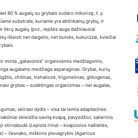
et 80 % augalų su grybais sudaro mikorizę, t. y.
kiame substrate, kuriame yra atitinkamų grybų, ir
tam tikrų augalų (pvz., lepšės auga dažniausiai
išleisti net daigelio, net bulvės, kukurūzai, kviečiai
rybais.
lo ir minta „gatavomis“ organinėmis medžiagomis,
pinga augalams medžiaga asparaginas. Grybai, kurių
štis, chitinas, trehaliozė, trigonelinas, glikogenas,
dinasi grybas – sudėtingas organizmas – nei augalas,
umas, skiriasi dydis – visa tai lemia adaptacines
kūniai skleidžia savitą kvapą, pavyzdžiui, salierinis
oji stirnabudė (
Lepista irina
) – kvapiosios našlaitės,
s
) – česnako, miškinis pievagrybis (
Agaricus