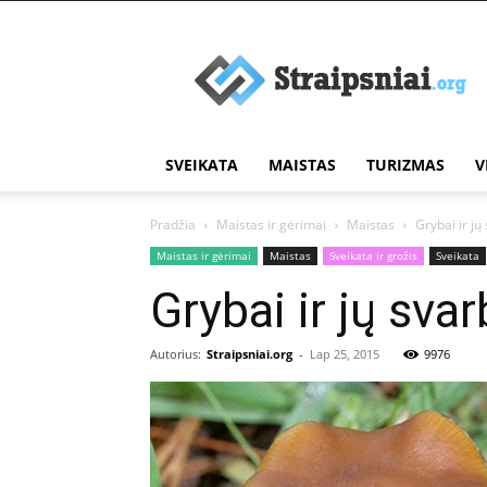
Įdomūs
straipsniai
SVEIKATA
MAISTAS
TURIZMAS
V
Pradžia
Maistas ir gėrimai
Maistas
Grybai ir j
Maistas ir gėrimai
Maistas
Sveikata ir grožis
Sveikata
Grybai ir jų sv
Autorius:
Straipsniai.org
-
Lap 25, 2015
9976