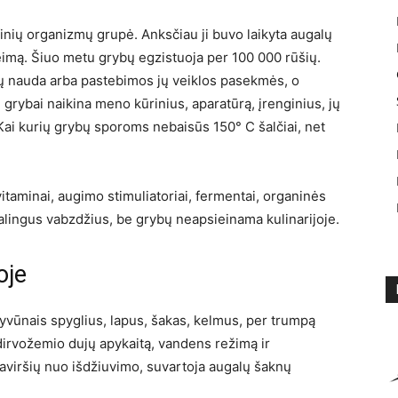
finių organizmų grupė. Anksčiau ji buvo laikyta augalų
 šeimą. Šiuo metu grybų egzistuoja per 100 000 rūšių.
 nauda arba pastebimos jų veiklos pasekmės, o
kri grybai naikina meno kūrinius, aparatūrą, įrenginius, jų
i. Kai kurių grybų sporoms nebaisūs 150° C šalčiai, net
vitaminai, augimo stimuliatoriai, fermentai, organinės
žalingus vabzdžius, be grybų neapsieinama kulinarijoje.
oje
gyvūnais spyglius, lapus, šakas, kelmus, per trumpą
 dirvožemio dujų apykaitą, vandens režimą ir
viršių nuo išdžiuvimo, suvartoja augalų šaknų