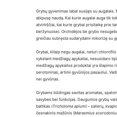
Grybų gyvenimas labai susijęs su augalais. N
abipusę naudą. Kai kurie augalai auga tik to
atvirkščiai, kai kurie grybai prisitaikę prie 
beržynuose). Orchidėjos be grybo nesugebėtų 
greičiau subręsta sudarydami mikorizę su g
Grybai, kitaip negu augalai, neturi chlorofi
vykstant medžiagų apykaitai, nesusidaro ti
medžiagų apykaitos produktai yra šlapimo rūg
serotoninas, artimi gyvūnijos pasauliui. Va
nei gyvūnas.
Grybams būdingas savitas aromatas, spalving
savybes bei funkcijas. Daugumos grybų vaisia
baltikas (
Tricholoma apium
) – salierų, kvapi
česnakinis mažūnis (
Marasmius scorodoniu