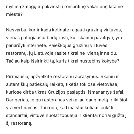
mylimą žmogų ir pakviesti į romantinę vakarienę kitame
mieste?
Nesvarbu, kur ir kada ketinate ragauti gruzinų virtuvės,
vienas patogiausiu būdų rasti, kur skaniai pavalgyti, yra
panaršyti internete. Paieškojus gruzinų virtuvės
restoranų, jų Lietuvoje rasite tikrai ne vieną ir ne du.
Tačiau kaip išsirinkti tą, kuris tikrai nustebins kokybe?
Pirmiausia, apžvelkite restoranų aprašymus. Skanių ir
autentiškų patiekalų reikėtų tikėtis tokiose vietovėse,
kuriose dirba tikras Gruzijos paslaptis išmanantys šefai.
Dar geriau, jeigu restoranas veika jau daug metų ir iki šiol
yra vertinamas. Tai rodo, kad maistui keliami aukšti
standartai, virtuvė nuolat tobulėja ir klientai noriai grįžta į
šį restoraną.