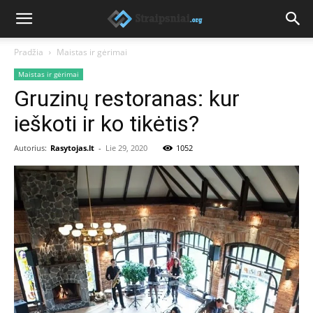
Pradžia
Maistas ir gėrimai
Maistas ir gėrimai
Gruzinų restoranas: kur
ieškoti ir ko tikėtis?
Autorius:
Rasytojas.lt
-
Lie 29, 2020
1052