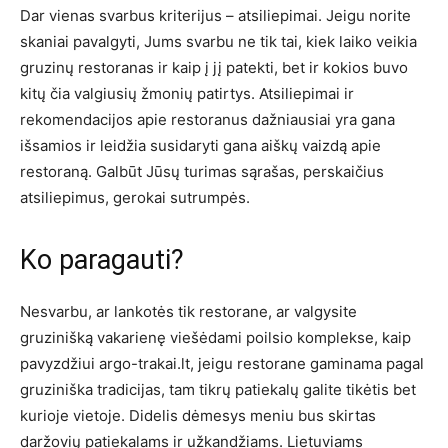
Dar vienas svarbus kriterijus – atsiliepimai. Jeigu norite
skaniai pavalgyti, Jums svarbu ne tik tai, kiek laiko veikia
gruzinų restoranas ir kaip į jį patekti, bet ir kokios buvo
kitų čia valgiusių žmonių patirtys. Atsiliepimai ir
rekomendacijos apie restoranus dažniausiai yra gana
išsamios ir leidžia susidaryti gana aiškų vaizdą apie
restoraną. Galbūt Jūsų turimas sąrašas, perskaičius
atsiliepimus, gerokai sutrumpės.
Ko paragauti?
Nesvarbu, ar lankotės tik restorane, ar valgysite
gruzinišką vakarienę viešėdami poilsio komplekse, kaip
pavyzdžiui argo-trakai.lt, jeigu restorane gaminama pagal
gruziniška tradicijas, tam tikrų patiekalų galite tikėtis bet
kurioje vietoje. Didelis dėmesys meniu bus skirtas
daržovių patiekalams ir užkandžiams. Lietuviams