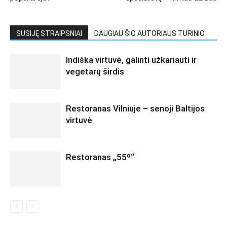
SUSIJĘ STRAIPSNIAI
DAUGIAU ŠIO AUTORIAUS TURINIO
Indiška virtuvė, galinti užkariauti ir
vegetarų širdis
Restoranas Vilniuje – senoji Baltijos
virtuvė
Restoranas „55º“