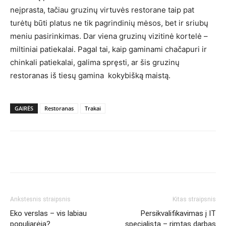
neįprasta, tačiau gruzinų virtuvės restorane taip pat
turėtų būti platus ne tik pagrindinių mėsos, bet ir sriubų
meniu pasirinkimas. Dar viena gruzinų vizitinė kortelė –
miltiniai patiekalai. Pagal tai, kaip gaminami chačapuri ir
chinkali patiekalai, galima spręsti, ar šis gruzinų
restoranas iš tiesų gamina kokybišką maistą.
GAIRĖS
Restoranas
Trakai
Ankstesnis straipsnis
Kitas straipsnis
Eko verslas – vis labiau
Persikvalifikavimas į IT
populiarėja?
specialistą – rimtas darbas