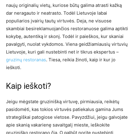
naujų originalių vietų, kuriose būtų galima atrasti kažką
dar neragauto ir neatrasto. Todėl Lietuvoje labai
populiarios įvairių tautų virtuvės. Deja, ne visuose
skambiai besireklamuojančios restoranuose galima aptikti
kokybę, autentiką ir skonį. Todėl ir paieškos, kur skaniai
pavalgyti, nuolat vykdomos. Viena geidžiamiausių virtuvių
Lietuvoje, kuri gali nustebinti net ir tikrus ekspertus –
gruzinų restoranas
. Tiesa, reikia žinoti, kaip ir kur jo
ieškoti.
Kaip ieškoti?
Jeigu mėgstate gruzinišką virtuvę, pirmiausia, reikėtų
pasidomėti, kas tokios virtuvės patiekalus gamina Jums
strategiškai patogiose vietose. Pavyzdžiui, jeigu galvojate
apie skanią vakarienę savaitgalį mieste, ieškokite
gruziniško restorano čia. O galbūt norite nustebinti