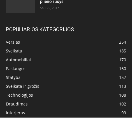
plieno rūšys
Sau 25, 2017
POPULIARIOS KATEGORIJOS
Verslas
254
Sveikata
185
Automobiliai
170
Paslaugos
160
Statyba
157
Sveikata ir grožis
113
Technologijos
108
Draudimas
102
Interjeras
99