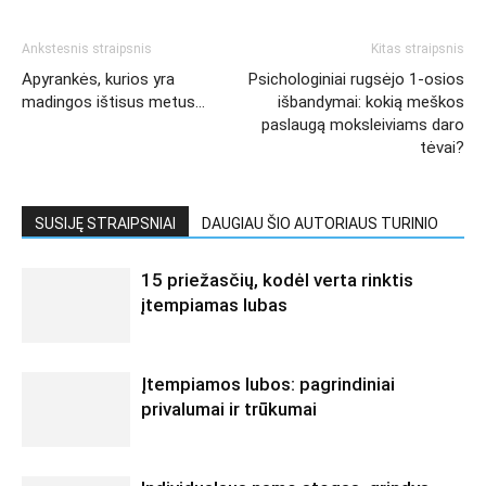
Ankstesnis straipsnis
Kitas straipsnis
Apyrankės, kurios yra
Psichologiniai rugsėjo 1-osios
madingos ištisus metus…
išbandymai: kokią meškos
paslaugą moksleiviams daro
tėvai?
SUSIJĘ STRAIPSNIAI
DAUGIAU ŠIO AUTORIAUS TURINIO
15 priežasčių, kodėl verta rinktis
įtempiamas lubas
Įtempiamos lubos: pagrindiniai
privalumai ir trūkumai