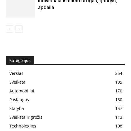
Individualaus namo stogas, grindys,
apdaila
Kategorijos
Verslas
254
Sveikata
185
Automobiliai
170
Paslaugos
160
Statyba
157
Sveikata ir grožis
113
Technologijos
108