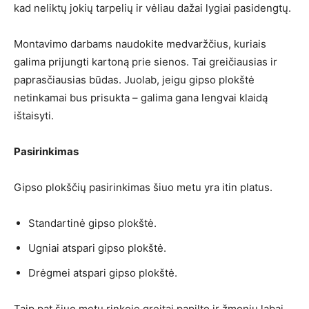
kad neliktų jokių tarpelių ir vėliau dažai lygiai pasidengtų.
Montavimo darbams naudokite medvaržčius, kuriais
galima prijungti kartoną prie sienos. Tai greičiausias ir
paprasčiausias būdas. Juolab, jeigu gipso plokštė
netinkamai bus prisukta – galima gana lengvai klaidą
ištaisyti.
Pasirinkimas
Gipso plokščių pasirinkimas šiuo metu yra itin platus.
Standartinė gipso plokštė.
Ugniai atspari gipso plokštė.
Drėgmei atspari gipso plokštė.
Taip pat šiuo metu rinkoje greitai papilto ir žmonių labai