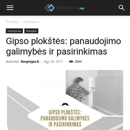
Pradžia
Interjeras
Interjeras
Statyba
Gipso plokštės: panaudojimo
galimybės ir pasirinkimas
Autorius:
Rasytojas.lt
-
Rgp 28, 2017
2894