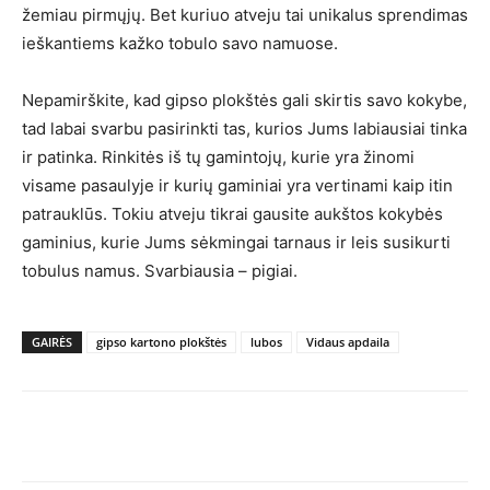
žemiau pirmųjų. Bet kuriuo atveju tai unikalus sprendimas
ieškantiems kažko tobulo savo namuose.
Nepamirškite, kad gipso plokštės gali skirtis savo kokybe,
tad labai svarbu pasirinkti tas, kurios Jums labiausiai tinka
ir patinka. Rinkitės iš tų gamintojų, kurie yra žinomi
visame pasaulyje ir kurių gaminiai yra vertinami kaip itin
patrauklūs. Tokiu atveju tikrai gausite aukštos kokybės
gaminius, kurie Jums sėkmingai tarnaus ir leis susikurti
tobulus namus. Svarbiausia – pigiai.
GAIRĖS
gipso kartono plokštės
lubos
Vidaus apdaila