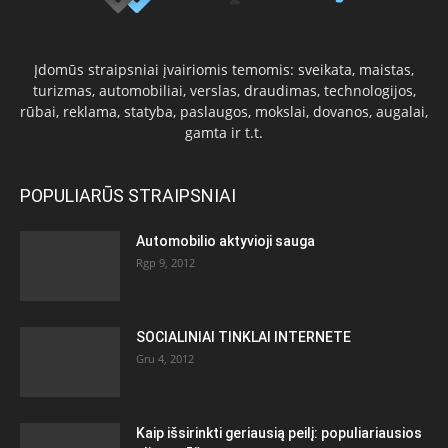
Įdomūs straipsniai įvairiomis temomis: sveikata, maistas,
turizmas, automobiliai, verslas, draudimas, technologijos,
rūbai, reklama, statyba, paslaugos, mokslai, dovanos, augalai,
gamta ir t.t.
POPULIARŪS STRAIPSNIAI
Automobilio aktyvioji sauga
Rgp 9, 2012
SOCIALINIAI TINKLAI INTERNETE
Gru 4, 2012
Kaip išsirinkti geriausią peilį: populiariausios