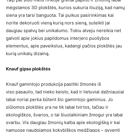
mėgstamos 3D plokštės, kurios sukuria iliuziją, kad namų
siena yra tarsi banguota. Tai puikus pasirinkimas kai
norite dekoruoti vieną kurią nors sieną, suteikti jai
daugiau spalvų bei unikalumo. Tokiu atveju nereikia net
galvoti apie jokius papildomus interjero puošybos
elementus, apie paveikslus, kadangi pačios plokštės jau
kurią unikalų dizainą.
Knauf gipso plokštės
Knauf gamintojo produkcija pasitiki žmonės iš
viso pasaulio, tad nieko keisto, kad ir lietuviai dažniausiai
labai noriai perka būtent šio gamintojo gaminius. Jo
siūlomos plokštės yra ne tik labai tvirtos, tačiau ir
ekologiškos, švarios, o tai šiuolaikiniam žmogui yra labai
svarbu. Vis daugiau žmonių kalba apie ekologišką ir kai
namuose naudojamos kokybiškos medžiagos – gyventi