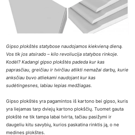
Gipso plokštės statybose naudojamos kiekvieną dieną.
Vos tik jos atsirado – kilo revoliucija statybos rinkoje.
Kodėl? Kadangi gipso plokštės padeda kur kas
paprasčiau, greičiau ir tvirčiau atlikti nemažai darbų, kurie
anksčiau buvo atliekami naudojant kur kas
sudėtingesnes, labiau lepias medžiagas.
Gipso plokštės yra pagamintos iš kartono bei gipso, kuris
yra liejamas tarp dviejų kartono plokščių. Tuomet gauta
plokštė ne tik tampa labai tvirta, tačiau pasižymi ir
daugeliu kitu savybių, kurios paskatina rinktis ją, o ne
medines plokštes.