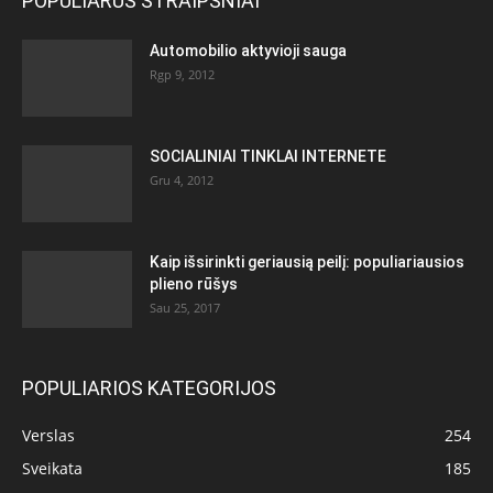
POPULIARŪS STRAIPSNIAI
Automobilio aktyvioji sauga
Rgp 9, 2012
SOCIALINIAI TINKLAI INTERNETE
Gru 4, 2012
Kaip išsirinkti geriausią peilį: populiariausios
plieno rūšys
Sau 25, 2017
POPULIARIOS KATEGORIJOS
Verslas
254
Sveikata
185