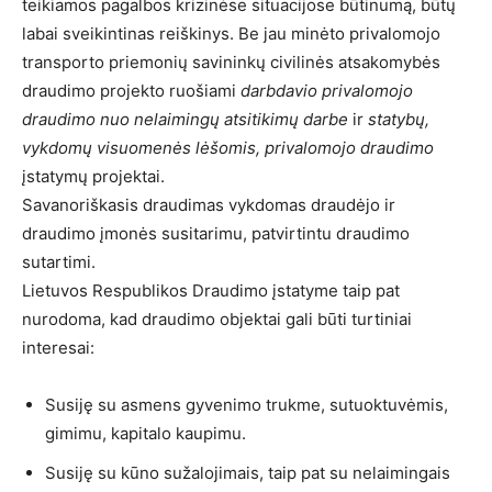
teikiamos pagalbos krizinėse situacijose būtinumą, būtų
labai sveikintinas reiškinys. Be jau minėto privalomojo
transporto priemonių savininkų civilinės atsakomybės
draudimo projekto ruošiami
darbdavio privalomojo
draudimo nuo nelaimingų atsitikimų darbe
ir
statybų,
vykdomų visuomenės lėšomis, privalomojo draudimo
įstatymų projektai.
Savanoriškasis draudimas vykdomas draudėjo ir
draudimo įmonės susitarimu, patvirtintu draudimo
sutartimi.
Lietuvos Respublikos Draudimo įstatyme taip pat
nurodoma, kad draudimo objektai gali būti turtiniai
interesai:
Susiję su asmens gyvenimo trukme, sutuoktuvėmis,
gimimu, kapitalo kaupimu.
Susiję su kūno sužalojimais, taip pat su nelaimingais