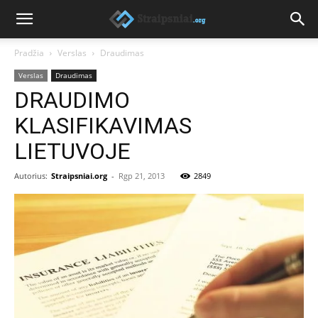
Pradžia
Verslas
Draudimas
Verslas
Draudimas
DRAUDIMO
KLASIFIKAVIMAS
LIETUVOJE
Autorius:
Straipsniai.org
-
Rgp 21, 2013
2849