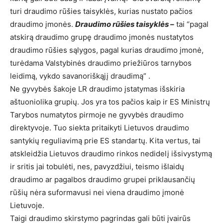
turi draudimo rūšies taisyklės, kurias nustato pačios
draudimo įmonės.
Draudimo rūšies taisyklės –
tai “pagal
atskirą draudimo grupę draudimo įmonės nustatytos
draudimo rūšies sąlygos, pagal kurias draudimo įmonė,
turėdama Valstybinės draudimo priežiūros tarnybos
leidimą, vykdo savanoriškąjį draudimą” .
Ne gyvybės šakoje LR draudimo įstatymas išskiria
aštuoniolika grupių. Jos yra tos pačios kaip ir ES Ministrų
Tarybos numatytos pirmoje ne gyvybės draudimo
direktyvoje. Tuo siekta pritaikyti Lietuvos draudimo
santykių reguliavimą prie ES standartų. Kita vertus, tai
atskleidžia Lietuvos draudimo rinkos nedidelį išsivystymą
ir sritis jai tobulėti, nes, pavyzdžiui, teismo išlaidų
draudimo ar pagalbos draudimo grupei priklausančių
rūšių nėra suformavusi nei viena draudimo įmonė
Lietuvoje.
Taigi draudimo skirstymo pagrindas gali būti įvairūs