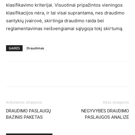
klasifikavimo kriterijai. Visuotinai pripažintos vieningos
klasifikacijos nėra, ir tai visai suprantama, nes draudimo
santykių įvairovė, skirtinga draudimo raida bei
reglamentavimas neišvengiamai sąlygoja tokį skirtumą.
GAIRĖS
Draudimas
Ankstesnis straipsnis
Kitas straipsnis
DRAUDIMO PASLAUGŲ
NEGYVYBĖS DRAUDIMO
BAZINIS PAKETAS
PASLAUGOS ANALIZĖ