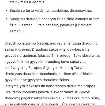
atsitikimais ir ligomis.
Susiję su turto valdymu, naudojimu, disponavimu.
Susiję su draudėjo padaryta žala fizinio asmens ar tam
fiziniui asmeniui, taip pat žala, padaryta juridiniam
asmeniui.
Draudimo įstatymo 5 straipsnis reglamentuoja draudimo
šakas ir grupes
. Draudimo šakos – tai gyvybės ir ne
gyvybės draudimas (plačiau žr. 3 priedą). Toks skirstymas
į gyvybės ir ne gyvybės draudimą buvo sudarytas
atsižvelgiant į Europos Sąjungos Ministrų Tarybos
direktyvas draudimo klausimais, kuriose aiškiai išskirtos
gyvybės ir ne gyvybės draudimo šakos.
Įstatyme yra išskirtos tik bendresnės draudimo grupės.
Draudimo įmonėms palikta laisvė formuoti ir vykdyti
draudimą pagal konkrečias savo sukurtas draudimo rūšis,
kurių gali būti daug ir labai įvairių. Čia svarbią reikšmę