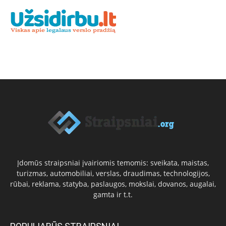
Įdomūs straipsniai įvairiomis temomis: sveikata, maistas,
turizmas, automobiliai, verslas, draudimas, technologijos,
rūbai, reklama, statyba, paslaugos, mokslai, dovanos, augalai,
gamta ir t.t.