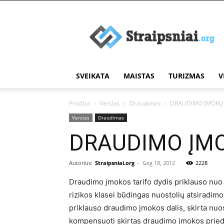
Įdomūs
straipsniai
SVEIKATA
MAISTAS
TURIZMAS
V
Pradžia
Verslas
Draudimas
DRAUDIMO ĮMOKŲ 
Verslas
Draudimas
DRAUDIMO ĮMO
Autorius:
Straipsniai.org
-
Geg 18, 2012
2228
Draudimo įmokos tarifo dydis priklauso nuo įv
rizikos klasei būdingas nuostolių atsiradimo
priklauso draudimo įmokos dalis, skirta nuost
kompensuoti skirtas draudimo įmokos priedas