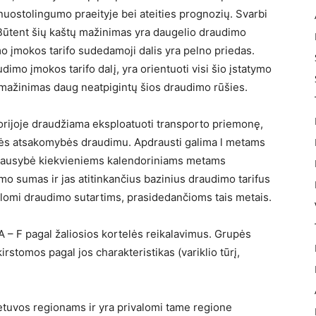
uostolingumo praeityje bei ateities prognozių. Svarbi
. Būtent šių kaštų mažinimas yra daugelio draudimo
mo įmokos tarifo sudedamoji dalis yra pelno priedas.
dimo įmokos tarifo dalį, yra orientuoti visi šio įstatymo
mažinimas daug neatpigintų šios draudimo rūšies.
torijoje draudžiama eksploatuoti transporto priemonę,
inės atsakomybės draudimu. Apdrausti galima l metams
yriausybė kiekvieniems kalendoriniams metams
mo sumas ir jas atitinkančius bazinius draudimo tarifus
alomi draudimo sutartims, prasidedančioms tais metais.
 – F pagal žaliosios kortelės reikalavimus. Grupės
rstomos pagal jos charakteristikas (variklio tūrį,
 Lietuvos regionams ir yra privalomi tame regione