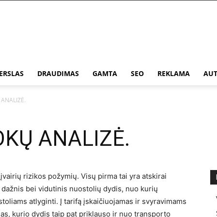
ERSLAS
DRAUDIMAS
GAMTA
SEO
REKLAMA
AUT
ANALIZĖ.
KŲ ANALIZĖ.
airių rizikos požymių. Visų pirma tai yra atskirai
 dažnis bei vidutinis nuostolių dydis, nuo kurių
oliams atlyginti. Į tarifą įskaičiuojamas ir svyravimams
, kurio dydis taip pat priklauso ir nuo transporto