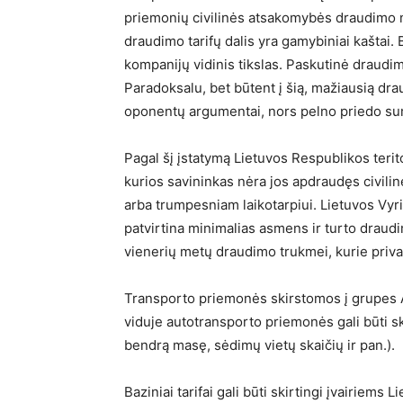
priemonių civilinės atsakomybės draudimo n
draudimo tarifų dalis yra gamybiniai kaštai
kompanijų vidinis tikslas. Paskutinė draudi
Paradoksalu, bet būtent į šią, mažiausią drau
oponentų argumentai, nors pelno priedo su
Pagal šį įstatymą Lietuvos Respublikos teri
kurios savininkas nėra jos apdraudęs civil
arba trumpesniam laikotarpiui. Lietuvos V
patvirtina minimalias asmens ir turto draudi
vienerių metų draudimo trukmei, kurie priv
Transporto priemonės skirstomos į grupes A
viduje autotransporto priemonės gali būti ski
bendrą masę, sėdimų vietų skaičių ir pan.).
Baziniai tarifai gali būti skirtingi įvairiems