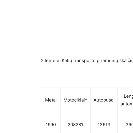
2 lentelė. Kelių transporto priemonių skaič
Leng
Metai
Motociklai*
Autobusai
autom
1990
208281
13613
39