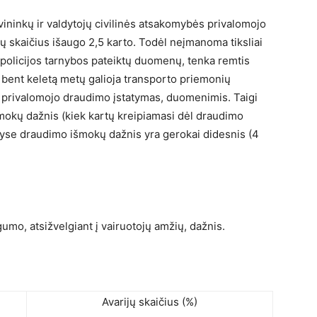
vininkų ir valdytojų civilinės atsakomybės privalomojo
ų skaičius išaugo 2,5 karto. Todėl neįmanoma tiksliai
ių policijos tarnybos pateiktų duomenų, tenka remtis
se bent keletą metų galioja transporto priemonių
s privalomojo draudimo įstatymas, duomenimis. Taigi
mokų dažnis (kiek kartų kreipiamasi dėl draudimo
yse draudimo išmokų dažnis yra gerokai didesnis (4
umo, atsižvelgiant į vairuotojų amžių, dažnis.
Avarijų skaičius (%)