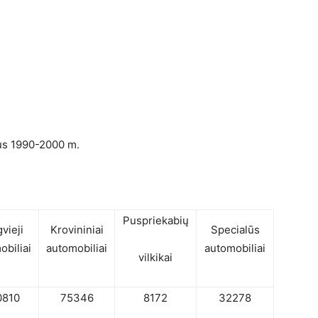
ius 1990-2000 m.
Puspriekabių
vieji
Krovininiai
Specialūs
obiliai
automobiliai
automobiliai
vilkikai
0810
75346
8172
32278