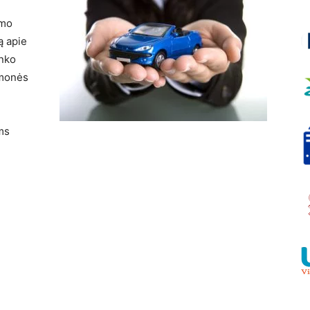
imo
ą apie
inko
emonės
ms