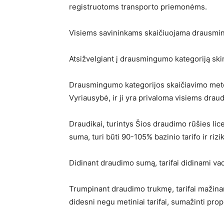
registruotoms transporto priemonėms.
Visiems savininkams skaičiuojama drausming
Atsižvelgiant į drausmingumo kategoriją skiri
Drausmingumo kategorijos skaičiavimo metodi
Vyriausybė, ir ji yra privaloma visiems drau
Draudikai, turintys Šios draudimo rūšies lice
suma, turi būti 90-105% bazinio tarifo ir riz
Didinant draudimo sumą, tarifai didinami va
Trumpinant draudimo trukmę, tarifai mažinami
didesni negu metiniai tarifai, sumažinti pro