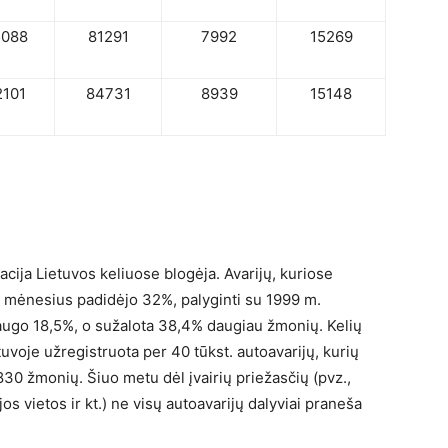
5088
81291
7992
15269
2101
84731
8939
15148
cija Lietuvos keliuose blogėja. Avarijų, kuriose
 mėnesius padidėjo 32%, palyginti su 1999 m.
išaugo 18,5%, o sužalota 38,4% daugiau žmonių. Kelių
voje užregistruota per 40 tūkst. autoavarijų, kurių
30 žmonių. Šiuo metu dėl įvairių priežasčių (pvz.,
jos vietos ir kt.) ne visų autoavarijų dalyviai praneša