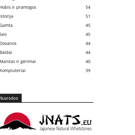
Hobis ir pramogos
54
Istorija
51
Gamta
45
Seo
45
Dovanos
44
Baldai
44
Maistas ir gėrimai
40
Kompiuteriai
39
Nuorodos