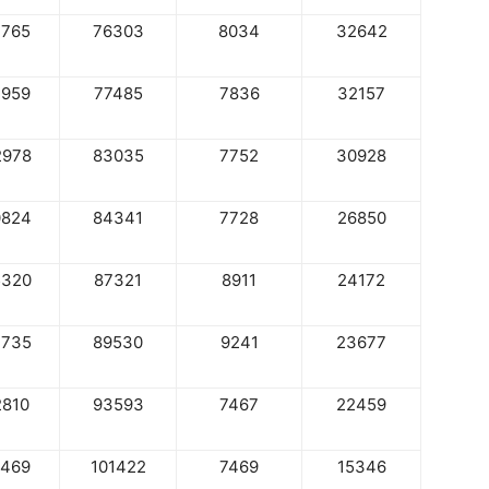
7765
76303
8034
32642
1959
77485
7836
32157
2978
83035
7752
30928
0824
84341
7728
26850
5320
87321
8911
24172
7735
89530
9241
23677
2810
93593
7467
22459
8469
101422
7469
15346