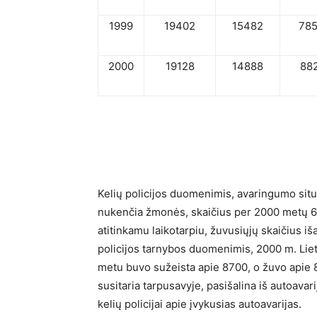
1999
19402
15482
78
2000
19128
14888
88
Kelių policijos duomenimis, avaringumo situa
nukenčia žmonės, skaičius per 2000 metų 6
atitinkamu laikotarpiu, žuvusiųjų skaičius 
policijos tarnybos duomenimis, 2000 m. Lietu
metu buvo sužeista apie 8700, o žuvo apie 8
susitaria tarpusavyje, pasišalina iš autoavari
kelių policijai apie įvykusias autoavarijas.