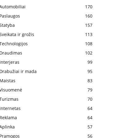
Automobiliai
170
Paslaugos
160
Statyba
157
Sveikata ir grožis
113
Technologijos
108
Draudimas
102
Interjeras
99
Drabužiai ir mada
95
Maistas
83
Visuomenė
79
Turizmas
70
Internetas
64
Reklama
64
Aplinka
57
Pramogos
56