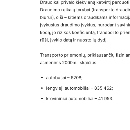
Draudikai privalo kiekvieną ketvirtį perduoti
Draudimo reikalų tarybai (transporto draud
biurui), o ši – kitiems draudikams informacij
įvykusius draudimo įvykius, nurodant savin
kodą, jo rizikos koeficientą, transporto pri
rūšį, įvykio datą ir nuostolių dydį.
Transporto priemonių, priklausančių fizinia
asmenims 2000m., skaičius:
autobusai – 6208;
lengvieji automobiliai – 835 462;
krovininiai automobiliai – 41 953.