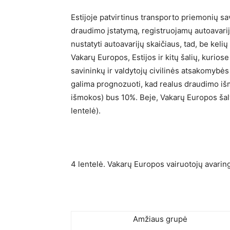
Estijoje patvirtinus transporto priemonių sa
draudimo įstatymą, registruojamų autoavarij
nustatyti autoavarijų skaičiaus, tad, be kel
Vakarų Europos, Estijos ir kitų šalių, kurio
savininkų ir valdytojų civilinės atsakomybė
galima prognozuoti, kad realus draudimo iš
išmokos) bus 10%. Beje, Vakarų Europos šal
lentelė).
4 lentelė. Vakarų Europos vairuotojų avaring
Amžiaus grupė