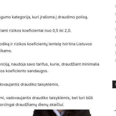
umo kategorija, kuri įrašoma į draudimo polisą.
ami rizikos koeficientai nuo 0,5 iki 2,0.
ką ir rizikos koeficientų lentelę tvirtina Lietuvos
dikams.
nciją, naudoja savo tarifus, kurie, draudžiant minimalia
ikos koeficiento sandaugos.
dovaujantis draudiko taisyklėmis.
, vadovaujantis draudiko taisyklėmis, bet turi būti
porcingai draudžiamų dienų skaičiui.