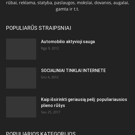
rūbai, reklama, statyba, paslaugos, mokslai, dovanos, augalai,
gamta ir t.t.
POPULIARŪS STRAIPSNIAI
Automobilio aktyvioji sauga
Rgp 9, 2012
SOCIALINIAI TINKLAI INTERNETE
Gru 4, 2012
Kaip išsirinkti geriausią peilį: populiariausios
plieno rūšys
Sau 25, 2017
POPULIARIOS KATEGORIJOS