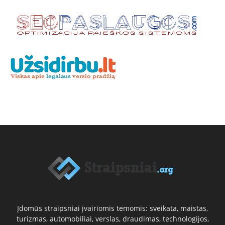
Įdomūs straipsniai įvairiomis temomis: sveikata, maistas,
turizmas, automobiliai, verslas, draudimas, technologijos,