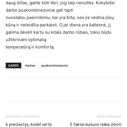
daug šiltas, galite būti tikri, jog taip nenutiks. Kokybiški
darbo puskombinezoniai gali tapti
nuostabiu pasirinkimu, kai yra šilta, nes jis vėdina jūsų
kūną ir neleidžia perkaisti. O jei diena yra šaltesnė, jį
galima dėvėti kartu su kitais darbo rūbais, tokiu būdu
užtikrinant optimalią
temperatūrą ir komfortą.
GAIRĖS
darbas
puskombinezonis
Ankstesnis straipsnis
Kitas straipsnis
6 priežastys, kodėl verta
5 faktai kuriuos reikia žinoti