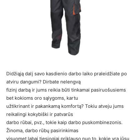
Didžiąją dalį savo kasdienio darbo laiko praleidžiate po
atviru dangumi? Dirbate nelengvą
fizinį darbą ir jums reikia būti tinkamai pasiruošusiems
bet kokioms oro sąlygoms, kartu
užtikrinant ir pakankamą komfortą? Tokiu atveju jums
reikalingi kokybiški ir patvarūs
darbo rūbai, pvz., tokie kaip darbo puskombinezonis.
Žinoma, darbo rūbų pasirinkimas
visuomet labai tiesiogiai priklauso nuo to, kokie yra jūsų