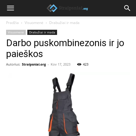
Pradžia
Visuomenė
Drabužiai ir mada
Visuomenė
Drabužiai ir mada
Darbo puskombinezonis ir jo
paieškos
Autorius:
Straipsniai.org
-
Kov 17, 2023
423