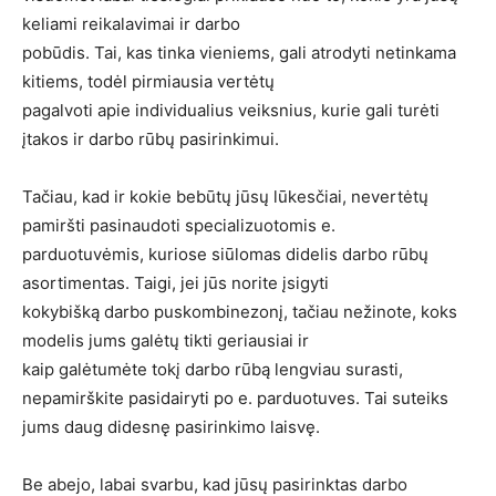
keliami reikalavimai ir darbo
pobūdis. Tai, kas tinka vieniems, gali atrodyti netinkama
kitiems, todėl pirmiausia vertėtų
pagalvoti apie individualius veiksnius, kurie gali turėti
įtakos ir darbo rūbų pasirinkimui.
Tačiau, kad ir kokie bebūtų jūsų lūkesčiai, nevertėtų
pamiršti pasinaudoti specializuotomis e.
parduotuvėmis, kuriose siūlomas didelis darbo rūbų
asortimentas. Taigi, jei jūs norite įsigyti
kokybišką darbo puskombinezonį, tačiau nežinote, koks
modelis jums galėtų tikti geriausiai ir
kaip galėtumėte tokį darbo rūbą lengviau surasti,
nepamirškite pasidairyti po e. parduotuves. Tai suteiks
jums daug didesnę pasirinkimo laisvę.
Be abejo, labai svarbu, kad jūsų pasirinktas darbo