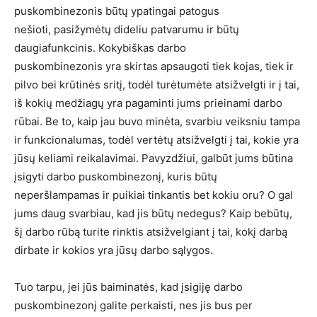
puskombinezonis būtų ypatingai patogus
nešioti, pasižymėtų dideliu patvarumu ir būtų
daugiafunkcinis. Kokybiškas darbo
puskombinezonis yra skirtas apsaugoti tiek kojas, tiek ir
pilvo bei krūtinės sritį, todėl turėtumėte atsižvelgti ir į tai,
iš kokių medžiagų yra pagaminti jums prieinami darbo
rūbai. Be to, kaip jau buvo minėta, svarbiu veiksniu tampa
ir funkcionalumas, todėl vertėtų atsižvelgti į tai, kokie yra
jūsų keliami reikalavimai. Pavyzdžiui, galbūt jums būtina
įsigyti darbo puskombinezonį, kuris būtų
neperšlampamas ir puikiai tinkantis bet kokiu oru? O gal
jums daug svarbiau, kad jis būtų nedegus? Kaip bebūtų,
šį darbo rūbą turite rinktis atsižvelgiant į tai, kokį darbą
dirbate ir kokios yra jūsų darbo sąlygos.
Tuo tarpu, jei jūs baiminatės, kad įsigiję darbo
puskombinezonį galite perkaisti, nes jis bus per