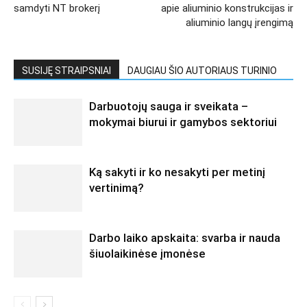
samdyti NT brokerį
apie aliuminio konstrukcijas ir
aliuminio langų įrengimą
SUSIJĘ STRAIPSNIAI
DAUGIAU ŠIO AUTORIAUS TURINIO
Darbuotojų sauga ir sveikata –
mokymai biurui ir gamybos sektoriui
Ką sakyti ir ko nesakyti per metinį
vertinimą?
Darbo laiko apskaita: svarba ir nauda
šiuolaikinėse įmonėse