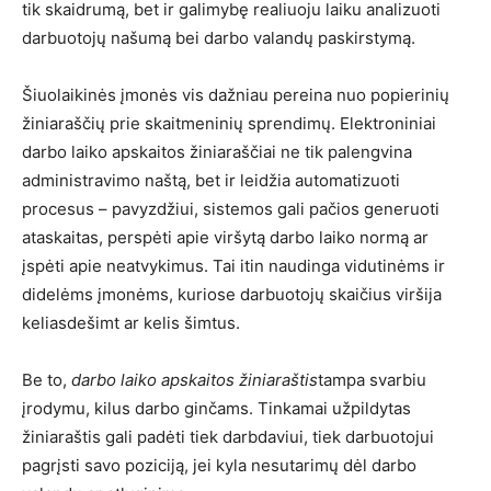
tik skaidrumą, bet ir galimybę realiuoju laiku analizuoti
darbuotojų našumą bei darbo valandų paskirstymą.
Šiuolaikinės įmonės vis dažniau pereina nuo popierinių
žiniaraščių prie skaitmeninių sprendimų. Elektroniniai
darbo laiko apskaitos žiniaraščiai ne tik palengvina
administravimo naštą, bet ir leidžia automatizuoti
procesus – pavyzdžiui, sistemos gali pačios generuoti
ataskaitas, perspėti apie viršytą darbo laiko normą ar
įspėti apie neatvykimus. Tai itin naudinga vidutinėms ir
didelėms įmonėms, kuriose darbuotojų skaičius viršija
keliasdešimt ar kelis šimtus.
Be to,
darbo laiko apskaitos žiniaraštis
tampa svarbiu
įrodymu, kilus darbo ginčams. Tinkamai užpildytas
žiniaraštis gali padėti tiek darbdaviui, tiek darbuotojui
pagrįsti savo poziciją, jei kyla nesutarimų dėl darbo