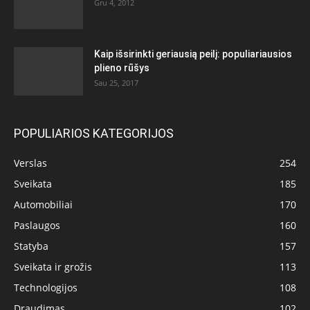
Gru 4, 2012
Kaip išsirinkti geriausią peilį: populiariausios
plieno rūšys
Sau 25, 2017
POPULIARIOS KATEGORIJOS
Verslas
254
Sveikata
185
Automobiliai
170
Paslaugos
160
Statyba
157
Sveikata ir grožis
113
Technologijos
108
Draudimas
102