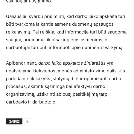
valandų ar atlyginimo.
Galiausiai, svarbu prisiminti, kad darbo laiko apskaita turi
būti tvarkoma laikantis asmens duomenų apsaugos
reikalavimų. Tai reiškia, kad informacija turi būti saugoma
saugiai, prieinama tik atsakingiems asmenims, o
darbuotojai turi būti informuoti apie duomenų tvarkymą.
Apibendrinant,
darbo laiko apskaitos žiniaraštis
yra
neatsiejama kiekvienos įmonės administravimo dalis. Jis
padeda ne tik laikytis įstatymų, bet ir optimizuoti darbo
procesus, skatinti sąžiningą bei efektyvų darbo
organizavimą, užtikrinti abipusį pasitikėjimą tarp
darbdavio ir darbuotojo.
GAIRĖS
it