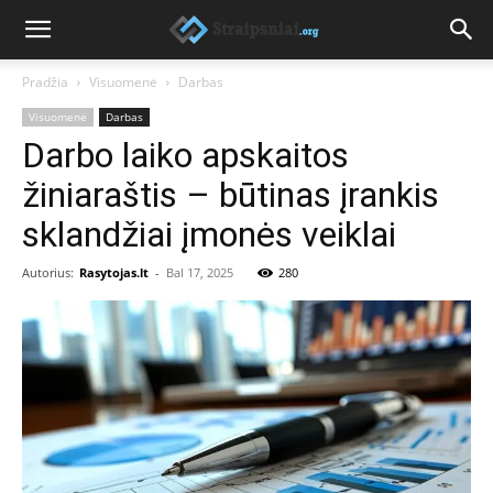
Pradžia
Visuomenė
Darbas
Visuomenė
Darbas
Darbo laiko apskaitos
žiniaraštis – būtinas įrankis
sklandžiai įmonės veiklai
Autorius:
Rasytojas.lt
-
Bal 17, 2025
280