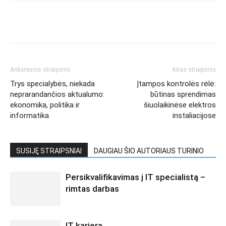
Ankstesnis straipsnis
Kitas straipsnis
Trys specialybės, niekada
Įtampos kontrolės rėlė:
neprarandančios aktualumo:
būtinas sprendimas
ekonomika, politika ir
šiuolaikinėse elektros
informatika
instaliacijose
SUSIJĘ STRAIPSNIAI
DAUGIAU ŠIO AUTORIAUS TURINIO
Persikvalifikavimas į IT specialistą –
rimtas darbas
IT karjera