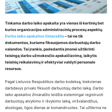
Tinkama darbo laiko apskaita yra vienas iš kertinių bet
kurios organizacijos administracinių procesų aspektų.
Darbo laiko apskaitos žiniaraštis
– tai ne tik
dokumentas, kuriame fiksuojamos darbuotojų darbo
valandos. Tai įrankis, padedantis įmonei užtikrinti
teisingą darbo užmokesčio apskaičiavimą, laikytis
teisinių reikalavimų ir efektyviai valdyti personalo
resursus.
Pagal Lietuvos Respublikos darbo kodeksą, kiekvienas
darbdavys privalo fiksuoti darbuotojų darbo laiką.
Darbo
laiko apskaitos žiniaraštis
leidžia sistemingai registruoti
darbuotojų atvykimo ir išvykimo laiką, viršvalandžius,
atostogas, ligos dienas ar komandiruotes. Tai užtikrina ne