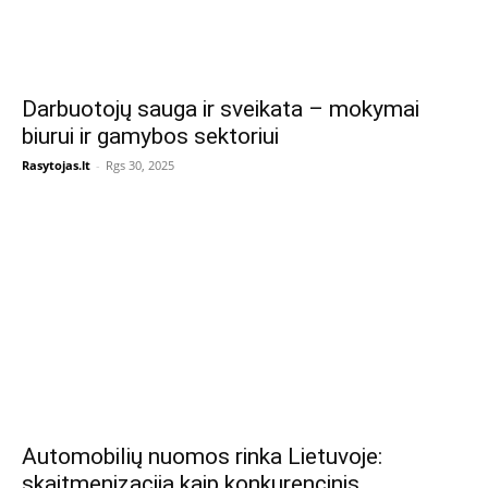
Darbuotojų sauga ir sveikata – mokymai
biurui ir gamybos sektoriui
Rasytojas.lt
-
Rgs 30, 2025
Automobilių nuomos rinka Lietuvoje:
skaitmenizacija kaip konkurencinis