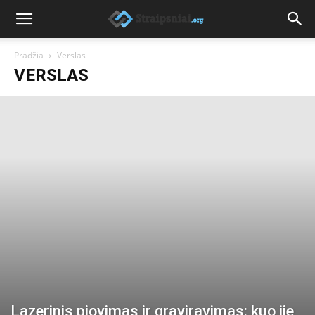
Pradžia
Verslas
VERSLAS
Lazerinis pjovimas ir graviravimas: kuo jie