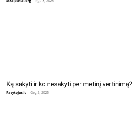
Straipsniai.org
-
Rgp 8, 2025
Ką sakyti ir ko nesakyti per metinį vertinimą?
Rasytojas.lt
-
Geg 5, 2025