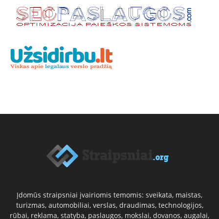
Įdomūs straipsniai įvairiomis temomis: sveikata, maistas,
turizmas, automobiliai, verslas, draudimas, technologijos,
rūbai, reklama, statyba, paslaugos, mokslai, dovanos, augalai,