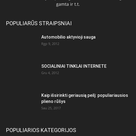
gamta ir t.t.
POPULIARŪS STRAIPSNIAI
Automobilio aktyvioji sauga
Rgp 9, 2012
SOCIALINIAI TINKLAI INTERNETE
Gru 4, 2012
Kaip išsirinkti geriausią peilį: populiariausios
plieno rūšys
Sau 25, 2017
POPULIARIOS KATEGORIJOS