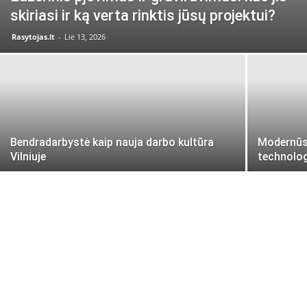
skiriasi ir ką verta rinktis jūsų projektui?
Rasytojas.lt
-
Lie 13, 2026
Bendradarbystė kaip nauja darbo kultūra
Modernūs 
Vilniuje
technolo