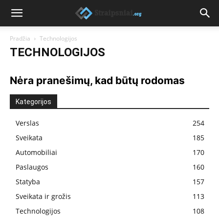
Pradžia
Technologijos
TECHNOLOGIJOS
Nėra pranešimų, kad būtų rodomas
Kategorijos
Verslas
254
Sveikata
185
Automobiliai
170
Paslaugos
160
Statyba
157
Sveikata ir grožis
113
Technologijos
108