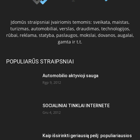
Įdomūs straipsniai įvairiomis temomis: sveikata, maistas,
turizmas, automobiliai, verslas, draudimas, technologijos,
rūbai, reklama, statyba, paslaugos, mokslai, dovanos, augalai,
gamta ir t.t.
POPULIARŪS STRAIPSNIAI
Automobilio aktyvioji sauga
Rgp 9, 2012
SOCIALINIAI TINKLAI INTERNETE
Gru 4, 2012
Kaip išsirinkti geriausią peilį: populiariausios