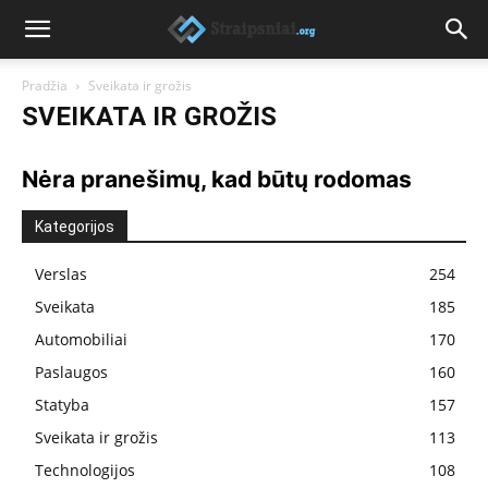
Pradžia
Sveikata ir grožis
SVEIKATA IR GROŽIS
Nėra pranešimų, kad būtų rodomas
Kategorijos
Verslas
254
Sveikata
185
Automobiliai
170
Paslaugos
160
Statyba
157
Sveikata ir grožis
113
Technologijos
108