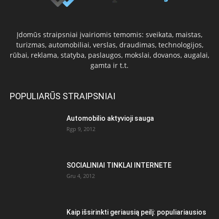
Įdomūs straipsniai įvairiomis temomis: sveikata, maistas,
turizmas, automobiliai, verslas, draudimas, technologijos,
rūbai, reklama, statyba, paslaugos, mokslai, dovanos, augalai,
gamta ir t.t.
POPULIARŪS STRAIPSNIAI
Automobilio aktyvioji sauga
Rgp 9, 2012
SOCIALINIAI TINKLAI INTERNETE
Gru 4, 2012
Kaip išsirinkti geriausią peilį: populiariausios