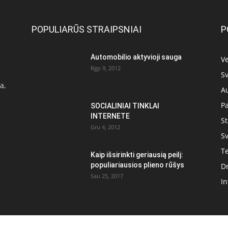
POPULIARŪS STRAIPSNIAI
P
Automobilio aktyvioji sauga
Ve
Rgp 9, 2012
Sv
a,
A
P
SOCIALINIAI TINKLAI
INTERNETE
S
Gru 4, 2012
Sv
T
Kaip išsirinkti geriausią peilį:
populiariausios plieno rūšys
D
Sau 25, 2017
In