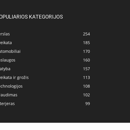
OPULIARIOS KATEGORIJOS
rslas
254
eikata
185
utomobiliai
170
aslaugos
160
tatyba
157
eikata ir grožis
113
echnologijos
108
raudimas
102
terjeras
99