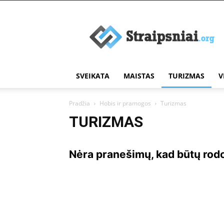
Įdomūs
straipsniai
SVEIKATA
MAISTAS
TURIZMAS
V
Pradžia
Hobis ir pramogos
Turizmas
TURIZMAS
Nėra pranešimų, kad būtų ro