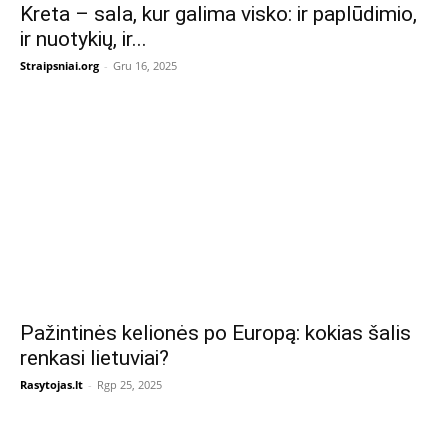
Kreta – sala, kur galima visko: ir paplūdimio,
ir nuotykių, ir...
Straipsniai.org
-
Gru 16, 2025
Pažintinės kelionės po Europą: kokias šalis
renkasi lietuviai?
Rasytojas.lt
-
Rgp 25, 2025