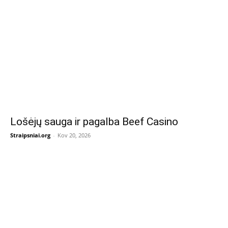
Lošėjų sauga ir pagalba Beef Casino
Straipsniai.org
-
Kov 20, 2026