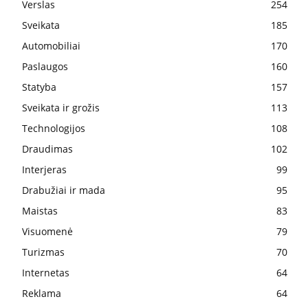
Verslas
254
Sveikata
185
Automobiliai
170
Paslaugos
160
Statyba
157
Sveikata ir grožis
113
Technologijos
108
Draudimas
102
Interjeras
99
Drabužiai ir mada
95
Maistas
83
Visuomenė
79
Turizmas
70
Internetas
64
Reklama
64