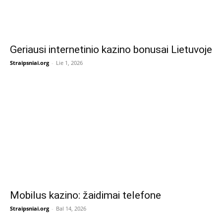
Geriausi internetinio kazino bonusai Lietuvoje
Straipsniai.org
-
Lie 1, 2026
Mobilus kazino: žaidimai telefone
Straipsniai.org
-
Bal 14, 2026