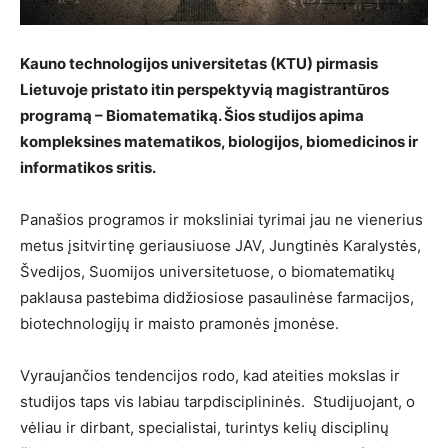
Kauno technologijos universitetas (KTU) pirmasis
Lietuvoje pristato itin perspektyvią magistrantūros
programą – Biomatematiką. Šios studijos apima
kompleksines matematikos, biologijos, biomedicinos ir
informatikos sritis.
Panašios programos ir moksliniai tyrimai jau ne vienerius
metus įsitvirtinę geriausiuose JAV, Jungtinės Karalystės,
Švedijos, Suomijos universitetuose, o biomatematikų
paklausa pastebima didžiosiose pasaulinėse farmacijos,
biotechnologijų ir maisto pramonės įmonėse.
Vyraujančios tendencijos rodo, kad ateities mokslas ir
studijos taps vis labiau tarpdisciplininės. Studijuojant, o
vėliau ir dirbant, specialistai, turintys kelių disciplinų