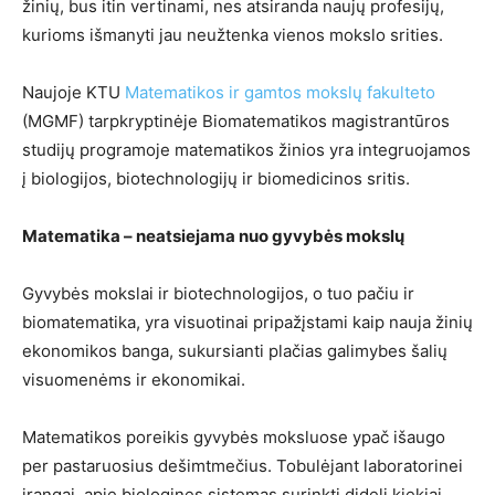
žinių, bus itin vertinami, nes atsiranda naujų profesijų,
kurioms išmanyti jau neužtenka vienos mokslo srities.
Naujoje KTU
Matematikos ir gamtos mokslų fakulteto
(MGMF) tarpkryptinėje Biomatematikos magistrantūros
studijų programoje matematikos žinios yra integruojamos
į biologijos, biotechnologijų ir biomedicinos sritis.
Matematika – neatsiejama nuo gyvybės mokslų
Gyvybės mokslai ir biotechnologijos, o tuo pačiu ir
biomatematika, yra visuotinai pripažįstami kaip nauja žinių
ekonomikos banga, sukursianti plačias galimybes šalių
visuomenėms ir ekonomikai.
Matematikos poreikis gyvybės moksluose ypač išaugo
per pastaruosius dešimtmečius. Tobulėjant laboratorinei
įrangai, apie biologines sistemas surinkti dideli kiekiai