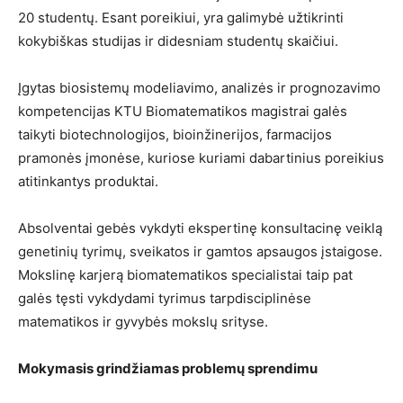
20 studentų. Esant poreikiui, yra galimybė užtikrinti
kokybiškas studijas ir didesniam studentų skaičiui.
Įgytas biosistemų modeliavimo, analizės ir prognozavimo
kompetencijas KTU Biomatematikos magistrai galės
taikyti biotechnologijos, bioinžinerijos, farmacijos
pramonės įmonėse, kuriose kuriami dabartinius poreikius
atitinkantys produktai.
Absolventai gebės vykdyti ekspertinę konsultacinę veiklą
genetinių tyrimų, sveikatos ir gamtos apsaugos įstaigose.
Mokslinę karjerą biomatematikos specialistai taip pat
galės tęsti vykdydami tyrimus tarpdisciplinėse
matematikos ir gyvybės mokslų srityse.
Mokymasis grindžiamas problemų sprendimu