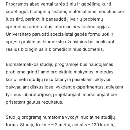
Programos absolventai turės žinių ir gebėjimų kurti
sudėtingus biologinių sistemų matematinius modelius bei
juos tirti, parinkti ir panaudoti į įvairių problemų
sprendimą orientuotas informacines technologijas.
Universiteto paruošti specialistai gebės formuluoti ir
spręsti praktinius biomokslų uždavinius bei analizuoti
realius biologinius ir biomedicininius duomenis.
Biomatematikos studijų programoje bus naudojamas
problema grindžiamo projektinio mokymosi metodas,
kurio metu studijų rezultatai yra pasiekiami aktyviai
dalyvaujant diskusijose, vykdant eksperimentus, atliekant
tyrimus laboratorijose, projektuojant, modeliuojant bei
pristatant gautus rezultatus.
Studijų programą numatoma vykdyti nuolatine studijų
forma. Studijų trukmė – 2 metai, apimtis – 120 kreditų,