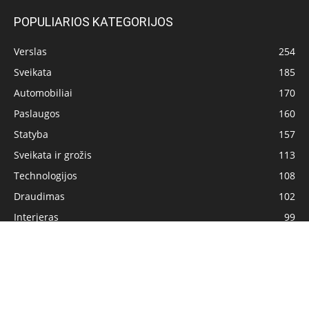
POPULIARIOS KATEGORIJOS
Verslas
254
Sveikata
185
Automobiliai
170
Paslaugos
160
Statyba
157
Sveikata ir grožis
113
Technologijos
108
Draudimas
102
Interjeras
99
Pagrindinis
Privatumo politika
Turinio naudojimo sąlygos
Kontaktai
© Visos teisės saugomos