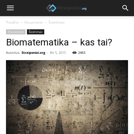
Pradžia
Visuomenė
Švietimas
Visuomenė
Švietimas
Biomatematika – kas tai?
Autorius:
Straipsniai.org
-
Bir 5, 2015
2463