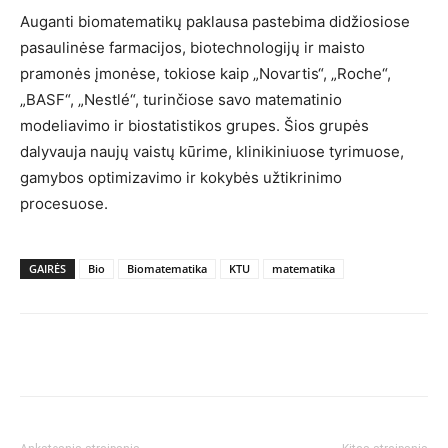
Auganti biomatematikų paklausa pastebima didžiosiose
pasaulinėse farmacijos, biotechnologijų ir maisto
pramonės įmonėse, tokiose kaip „Novartis“, „Roche“,
„BASF“, „Nestlé“, turinčiose savo matematinio
modeliavimo ir biostatistikos grupes. Šios grupės
dalyvauja naujų vaistų kūrime, klinikiniuose tyrimuose,
gamybos optimizavimo ir kokybės užtikrinimo
procesuose.
GAIRĖS
Bio
Biomatematika
KTU
matematika