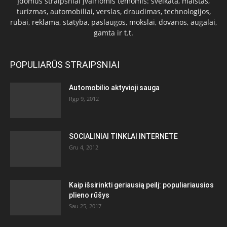
Įdomūs straipsniai įvairiomis temomis: sveikata, maistas,
turizmas, automobiliai, verslas, draudimas, technologijos,
rūbai, reklama, statyba, paslaugos, mokslai, dovanos, augalai,
gamta ir t.t.
POPULIARŪS STRAIPSNIAI
Automobilio aktyvioji sauga
Rgp 9, 2012
SOCIALINIAI TINKLAI INTERNETE
Gru 4, 2012
Kaip išsirinkti geriausią peilį: populiariausios
plieno rūšys
Sau 25, 2017