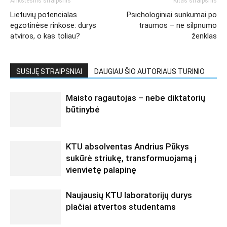
Ankstesnis straipsnis
Kitas straipsnis
Lietuvių potencialas
Psichologiniai sunkumai po
egzotinėse rinkose: durys
traumos – ne silpnumo
atviros, o kas toliau?
ženklas
SUSIJĘ STRAIPSNIAI
DAUGIAU ŠIO AUTORIAUS TURINIO
Maisto ragautojas – nebe diktatorių
būtinybė
KTU absolventas Andrius Pūkys
sukūrė striukę, transformuojamą į
vienvietę palapinę
Naujausių KTU laboratorijų durys
plačiai atvertos studentams