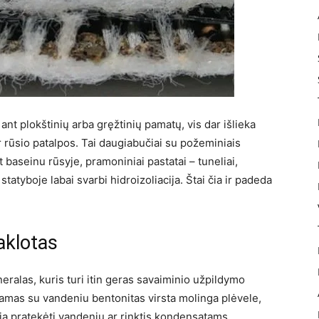
ant plokštinių arba gręžtinių pamatų, vis dar išlieka
r rūsio patalpos. Tai daugiabučiai su požeminiais
t baseinu rūsyje, pramoniniai pastatai – tuneliai,
tatyboje labai svarbi hidroizoliacija. Štai čia ir padeda
aklotas
ralas, kuris turi itin geras savaiminio užpildymo
amas su vandeniu bentonitas virsta molinga plėvele,
džia pratekėti vandeniu ar rinktis kondensatams.