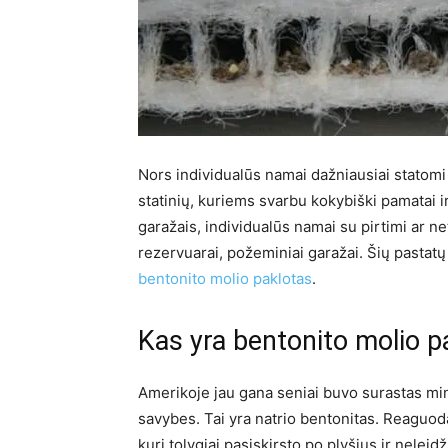
Nors individualūs namai dažniausiai statomi 
statinių, kuriems svarbu kokybiški pamatai i
garažais, individualūs namai su pirtimi ar ne
rezervuarai, požeminiai garažai. Šių pastatų s
bentonito molio paklotas
.
Kas yra bentonito molio p
Amerikoje jau gana seniai buvo surastas mine
savybes. Tai yra natrio bentonitas. Reaguod
kuri tolygiai pasiskirsto po plyšius ir nelei