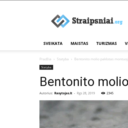
Įdomūs
straipsniai
SVEIKATA
MAISTAS
TURIZMAS
V
Pradžia
Statyba
Bentonito molio paklotas montuo
Statyba
Bentonito moli
Autorius:
Rasytojas.lt
-
Rgs 28, 2019
2345