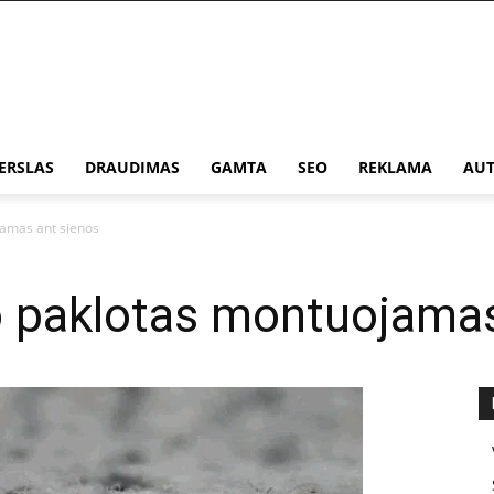
ERSLAS
DRAUDIMAS
GAMTA
SEO
REKLAMA
AUT
jamas ant sienos
o paklotas montuojamas