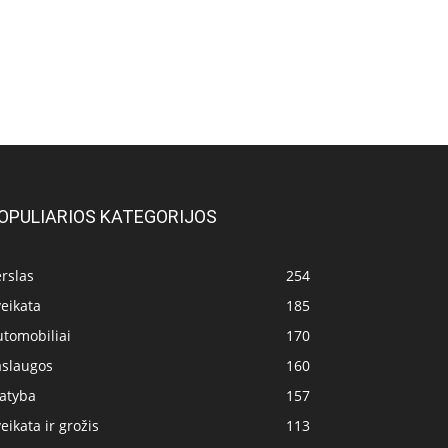
OPULIARIOS KATEGORIJOS
rslas
254
eikata
185
utomobiliai
170
aslaugos
160
tatyba
157
eikata ir grožis
113