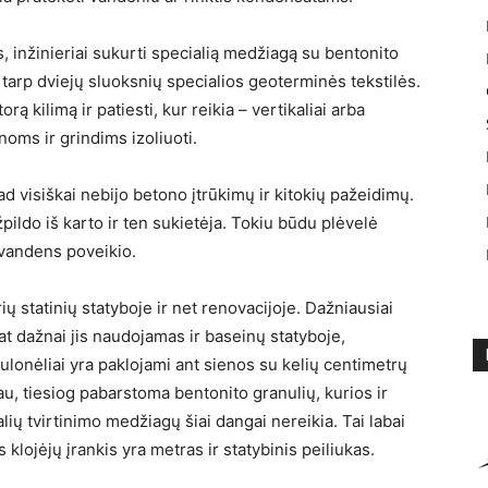
 inžinieriai sukurti specialią medžiagą su bentonito
tarp dviejų sluoksnių specialios geoterminės tekstilės.
rą kilimą ir patiesti, kur reikia – vertikaliai arba
noms ir grindims izoliuoti.
ad visiškai nebijo betono įtrūkimų ir kitokių pažeidimų.
žpildo iš karto ir ten sukietėja. Tokiu būdu plėvelė
vandens poveikio.
ių statinių statyboje ir net renovacijoje. Dažniausiai
t dažnai jis naudojamas ir baseinų statyboje,
Rulonėliai yra paklojami ant sienos su kelių centimetrų
au, tiesiog pabarstoma bentonito granulių, kurios ir
alių tvirtinimo medžiagų šiai dangai nereikia. Tai labai
klojėjų įrankis yra metras ir statybinis peiliukas.