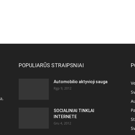
POPULIARŪS STRAIPSNIAI
P
Automobilio aktyvioji sauga
Ve
Rgp 9, 2012
Sv
a,
A
P
SOCIALINIAI TINKLAI
INTERNETE
S
Gru 4, 2012
Sv