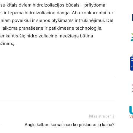
 su kitais dviem hidroizoliacijos būdais – prilydoma
s ir tepama hidroizoliacinė danga. Abu konkurentai turi
iniam poveikiui ir sienos plyšimams ir trūkinėjimui. Dėl
ra laikoma pranašesne ir patikimesne technologija.
 renkantis šią hidroizoliacinę medžiagą būtina
ažinimą.
Kitas straipsnis
r
Anglų kalbos kursai: nuo ko priklauso jų kaina?