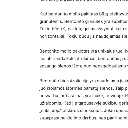
Kad bentonito molio paklotas būtų efektyvus,
granulėmis. Bentonito granulės yra supiltos 
Tokiu būdu šį paklotą galima išvynioti kaip sto
horizontaliai. Tokiu būdu jis naudojamas sie
Bentonito molio paklotas yra unikalus tuo, k
Jei atsiranda koks įtrūkimas, bentonitas jį u
apsaugo sienos išorę nuo nepageidaujamo 
Bentonito hidroizoliacija yra naudojama įvair
juo klojamos išorinės pamatų sienos. Taip pa
nesvarbu, ar baseinas yra lauke, ar viduje. 
užlaidomis. Kad jie tarpusavyje sukibtų geri
„suklijuoja“ atskirus sluoksnius. Jokių speci
supaprastina klojimo darbus, nes pagrindinis 