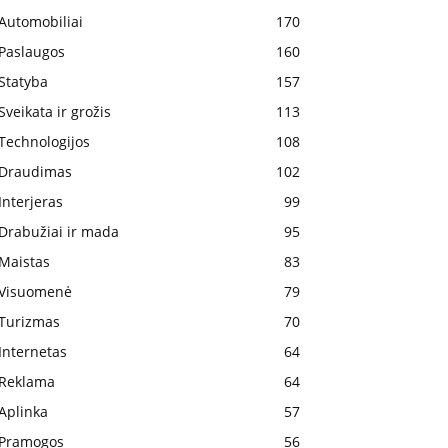
Automobiliai
170
Paslaugos
160
Statyba
157
Sveikata ir grožis
113
Technologijos
108
Draudimas
102
Interjeras
99
Drabužiai ir mada
95
Maistas
83
Visuomenė
79
Turizmas
70
Internetas
64
Reklama
64
Aplinka
57
Pramogos
56