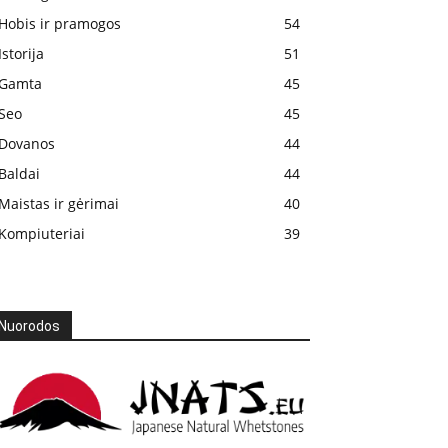
Hobis ir pramogos
54
Istorija
51
Gamta
45
Seo
45
Dovanos
44
Baldai
44
Maistas ir gėrimai
40
Kompiuteriai
39
Nuorodos