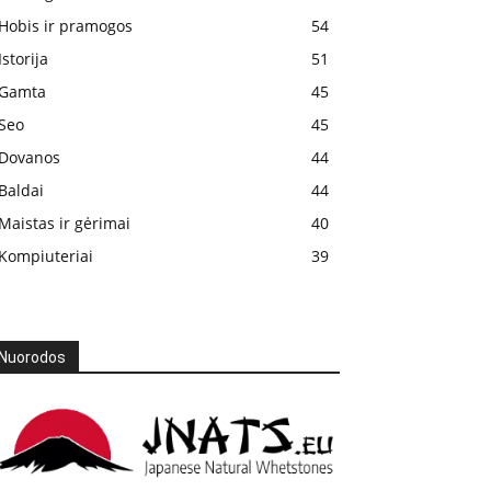
Hobis ir pramogos
54
Istorija
51
Gamta
45
Seo
45
Dovanos
44
Baldai
44
Maistas ir gėrimai
40
Kompiuteriai
39
Nuorodos