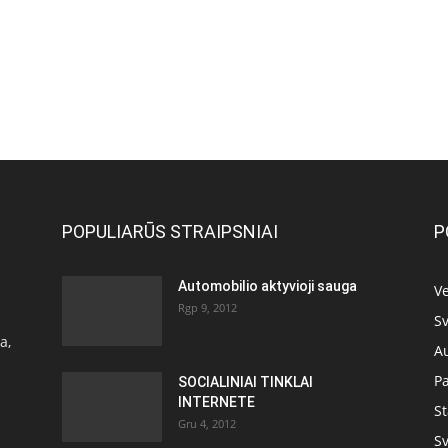
POPULIARŪS STRAIPSNIAI
P
Automobilio aktyvioji sauga
Ve
Rgp 9, 2012
Sv
a,
A
P
SOCIALINIAI TINKLAI
INTERNETE
S
Gru 4, 2012
Sv