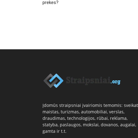
prekes?
Įdomūs straipsniai įvairiomis temomis: sveikat
maistas, turizmas, automobiliai, verslas,
draudimas, technologijos, rūbai, reklama,
statyba, paslaugos, mokslai, dovanos, augalai,
gamta ir t.t.