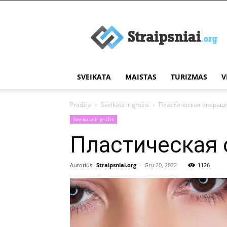
Įdomūs
straipsniai
SVEIKATA
MAISTAS
TURIZMAS
V
Pradžia
Sveikata ir grožis
Пластическая операц
Sveikata ir grožis
Пластическая 
Autorius:
Straipsniai.org
-
Gru 20, 2022
1126