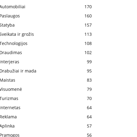
Automobiliai
170
Paslaugos
160
Statyba
157
Sveikata ir grožis
113
Technologijos
108
Draudimas
102
Interjeras
99
Drabužiai ir mada
95
Maistas
83
Visuomenė
79
Turizmas
70
Internetas
64
Reklama
64
Aplinka
57
Pramogos
56