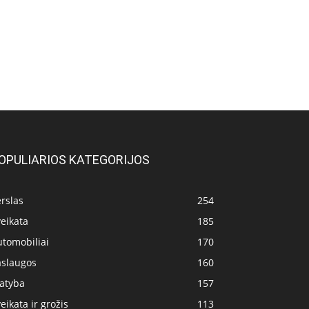
OPULIARIOS KATEGORIJOS
rslas
254
eikata
185
utomobiliai
170
aslaugos
160
tatyba
157
eikata ir grožis
113