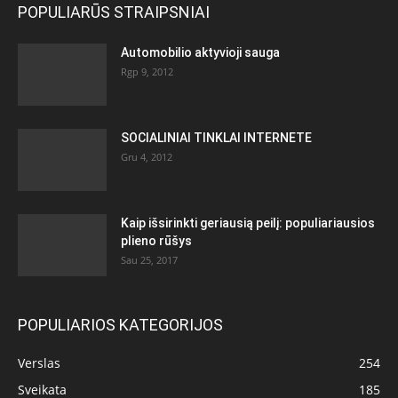
POPULIARŪS STRAIPSNIAI
Automobilio aktyvioji sauga
Rgp 9, 2012
SOCIALINIAI TINKLAI INTERNETE
Gru 4, 2012
Kaip išsirinkti geriausią peilį: populiariausios
plieno rūšys
Sau 25, 2017
POPULIARIOS KATEGORIJOS
Verslas
254
Sveikata
185