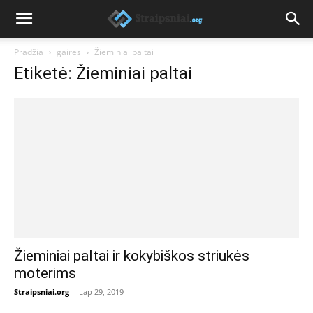
Pradžia
gairės
Žieminiai paltai
Etiketė: Žieminiai paltai
Žieminiai paltai ir kokybiškos striukės
moterims
Straipsniai.org
-
Lap 29, 2019