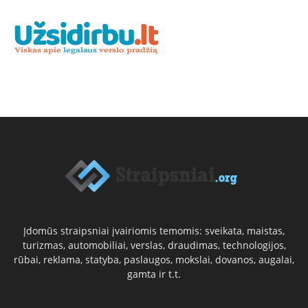
Įdomūs straipsniai įvairiomis temomis: sveikata, maistas,
turizmas, automobiliai, verslas, draudimas, technologijos,
rūbai, reklama, statyba, paslaugos, mokslai, dovanos, augalai,
gamta ir t.t.