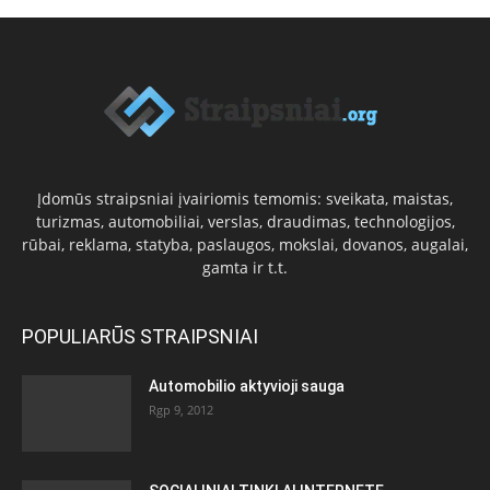
Įdomūs straipsniai įvairiomis temomis: sveikata, maistas,
turizmas, automobiliai, verslas, draudimas, technologijos,
rūbai, reklama, statyba, paslaugos, mokslai, dovanos, augalai,
gamta ir t.t.
POPULIARŪS STRAIPSNIAI
Automobilio aktyvioji sauga
Rgp 9, 2012