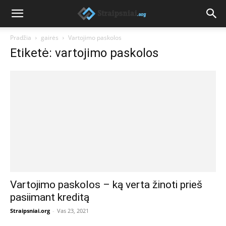
Pradžia
gairės
Vartojimo paskolos
Etiketė: vartojimo paskolos
Vartojimo paskolos – ką verta žinoti prieš
pasiimant kreditą
Straipsniai.org
-
Vas 23, 2021