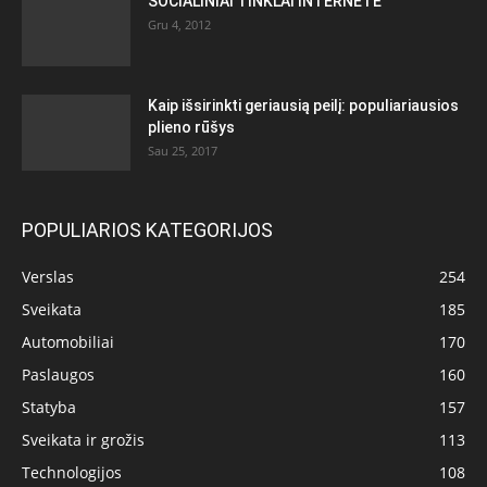
SOCIALINIAI TINKLAI INTERNETE
Gru 4, 2012
Kaip išsirinkti geriausią peilį: populiariausios
plieno rūšys
Sau 25, 2017
POPULIARIOS KATEGORIJOS
Verslas
254
Sveikata
185
Automobiliai
170
Paslaugos
160
Statyba
157
Sveikata ir grožis
113
Technologijos
108