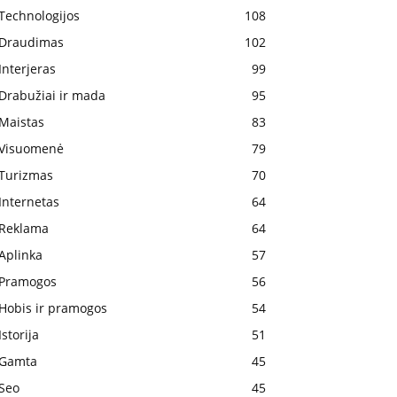
Technologijos
108
Draudimas
102
Interjeras
99
Drabužiai ir mada
95
Maistas
83
Visuomenė
79
Turizmas
70
Internetas
64
Reklama
64
Aplinka
57
Pramogos
56
Hobis ir pramogos
54
Istorija
51
Gamta
45
Seo
45