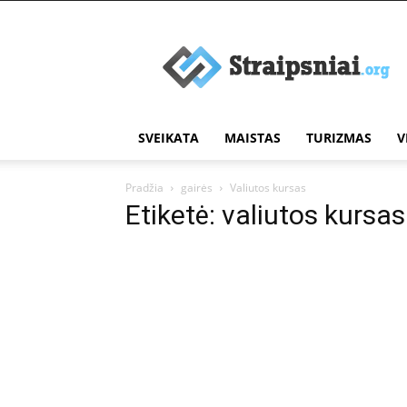
Įdomūs
straipsniai
SVEIKATA
MAISTAS
TURIZMAS
V
Pradžia
gairės
Valiutos kursas
Etiketė: valiutos kursas