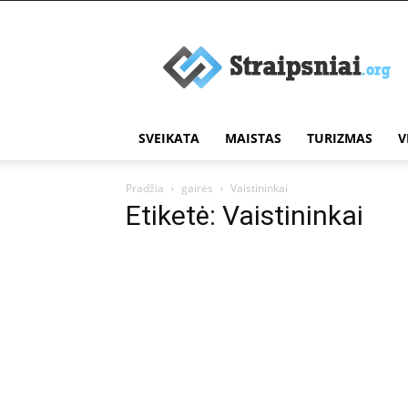
Įdomūs
straipsniai
SVEIKATA
MAISTAS
TURIZMAS
V
Pradžia
gairės
Vaistininkai
Etiketė: Vaistininkai