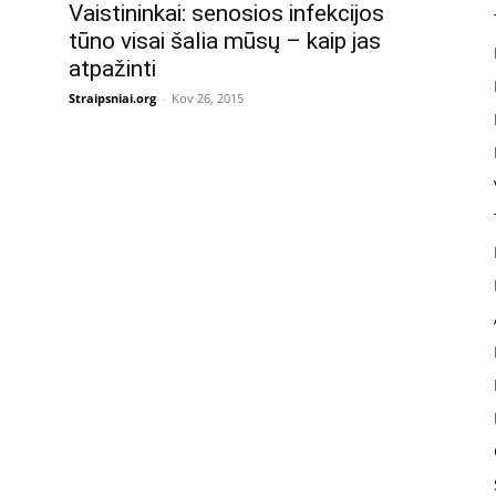
Vaistininkai: senosios infekcijos
tūno visai šalia mūsų – kaip jas
atpažinti
Straipsniai.org
-
Kov 26, 2015