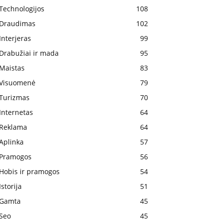
Technologijos
108
Draudimas
102
Interjeras
99
Drabužiai ir mada
95
Maistas
83
Visuomenė
79
Turizmas
70
Internetas
64
Reklama
64
Aplinka
57
Pramogos
56
Hobis ir pramogos
54
Istorija
51
Gamta
45
Seo
45