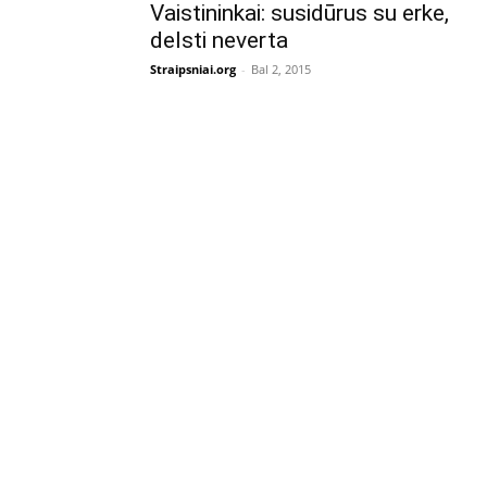
Vaistininkai: susidūrus su erke,
delsti neverta
Straipsniai.org
-
Bal 2, 2015