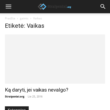
Pradžia
gairės
Vaikas
Etiketė: Vaikas
Ką daryti, jei vaikas nevalgo?
Straipsniai.org
-
Lie 25, 2016