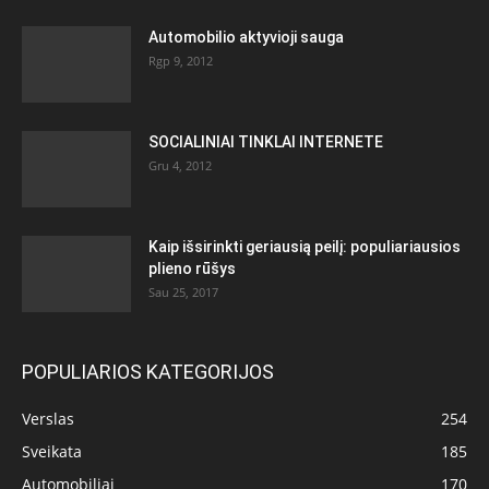
Automobilio aktyvioji sauga
Rgp 9, 2012
SOCIALINIAI TINKLAI INTERNETE
Gru 4, 2012
Kaip išsirinkti geriausią peilį: populiariausios
plieno rūšys
Sau 25, 2017
POPULIARIOS KATEGORIJOS
Verslas
254
Sveikata
185
Automobiliai
170