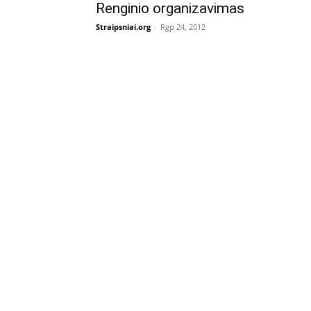
Renginio organizavimas
Straipsniai.org
-
Rgp 24, 2012