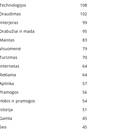
Technologijos
108
Draudimas
102
Interjeras
99
Drabužiai ir mada
95
Maistas
83
Visuomenė
79
Turizmas
70
Internetas
64
Reklama
64
Aplinka
57
Pramogos
56
Hobis ir pramogos
54
Istorija
51
Gamta
45
Seo
45