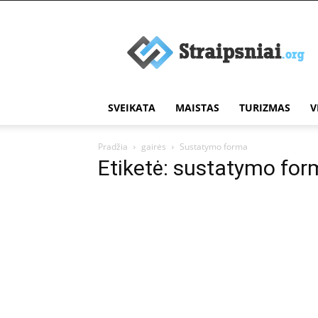
Įdomūs
straipsniai
SVEIKATA
MAISTAS
TURIZMAS
V
Pradžia
gairės
Sustatymo forma
Etiketė: sustatymo fo