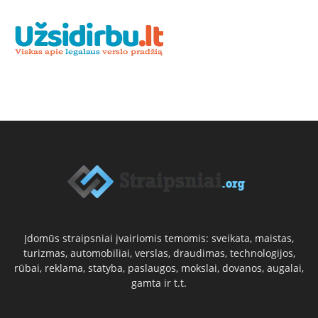
Įdomūs straipsniai įvairiomis temomis: sveikata, maistas,
turizmas, automobiliai, verslas, draudimas, technologijos,
rūbai, reklama, statyba, paslaugos, mokslai, dovanos, augalai,
gamta ir t.t.