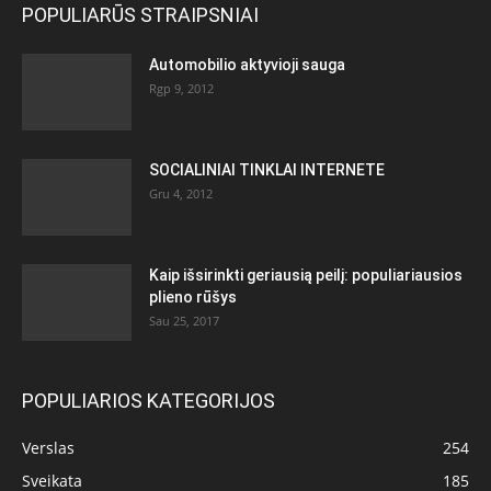
POPULIARŪS STRAIPSNIAI
Automobilio aktyvioji sauga
Rgp 9, 2012
SOCIALINIAI TINKLAI INTERNETE
Gru 4, 2012
Kaip išsirinkti geriausią peilį: populiariausios
plieno rūšys
Sau 25, 2017
POPULIARIOS KATEGORIJOS
Verslas
254
Sveikata
185