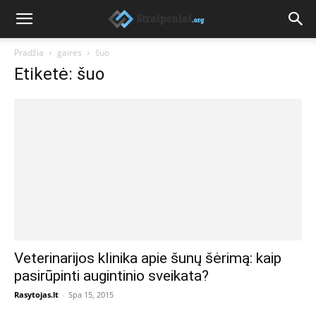
Pradžia
gairės
šuo
Etiketė: šuo
Veterinarijos klinika apie šunų šėrimą: kaip
pasirūpinti augintinio sveikata?
Rasytojas.lt
-
Spa 15, 2015