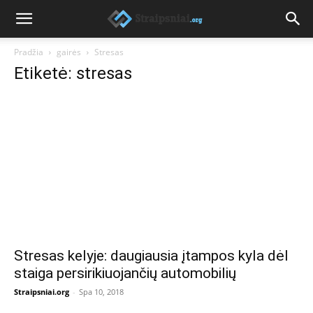
Pradžia
gairės
Stresas
Etiketė: stresas
Stresas kelyje: daugiausia įtampos kyla dėl
staiga persirikiuojančių automobilių
Straipsniai.org
-
Spa 10, 2018