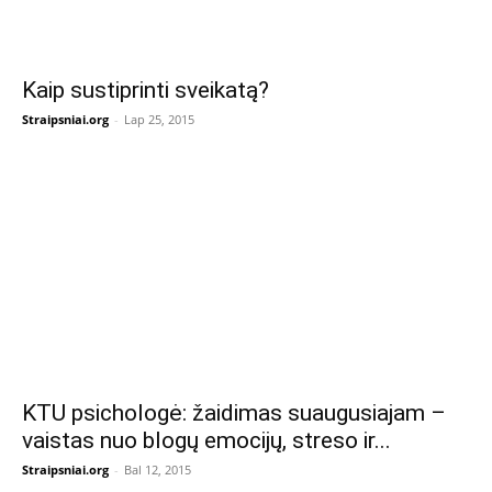
Kaip sustiprinti sveikatą?
Straipsniai.org
-
Lap 25, 2015
KTU psichologė: žaidimas suaugusiajam –
vaistas nuo blogų emocijų, streso ir...
Straipsniai.org
-
Bal 12, 2015