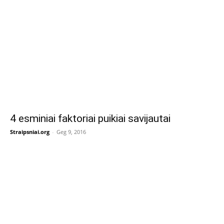
4 esminiai faktoriai puikiai savijautai
Straipsniai.org
-
Geg 9, 2016