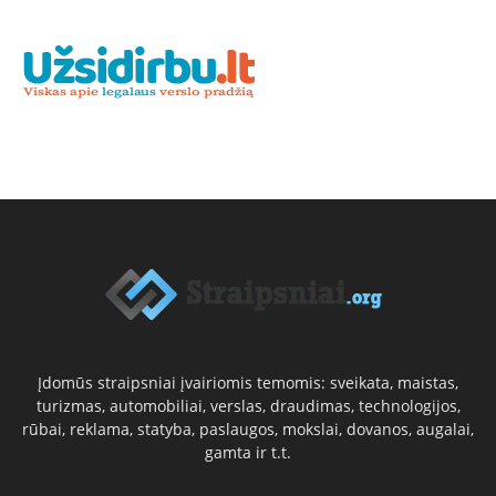
Įdomūs straipsniai įvairiomis temomis: sveikata, maistas,
turizmas, automobiliai, verslas, draudimas, technologijos,
rūbai, reklama, statyba, paslaugos, mokslai, dovanos, augalai,
gamta ir t.t.