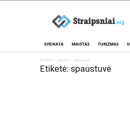
Įdomūs
straipsniai
SVEIKATA
MAISTAS
TURIZMAS
V
Pradžia
gairės
Spaustuvė
Etiketė: spaustuvė