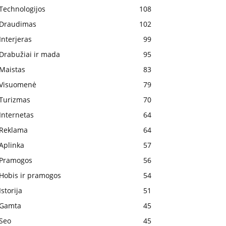
Technologijos
108
Draudimas
102
Interjeras
99
Drabužiai ir mada
95
Maistas
83
Visuomenė
79
Turizmas
70
Internetas
64
Reklama
64
Aplinka
57
Pramogos
56
Hobis ir pramogos
54
Istorija
51
Gamta
45
Seo
45