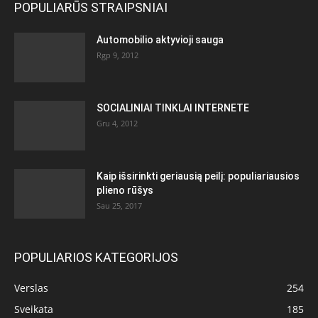
POPULIARŪS STRAIPSNIAI
Automobilio aktyvioji sauga
Rgp 9, 2012
SOCIALINIAI TINKLAI INTERNETE
Gru 4, 2012
Kaip išsirinkti geriausią peilį: populiariausios
plieno rūšys
Sau 25, 2017
POPULIARIOS KATEGORIJOS
Verslas
254
Sveikata
185