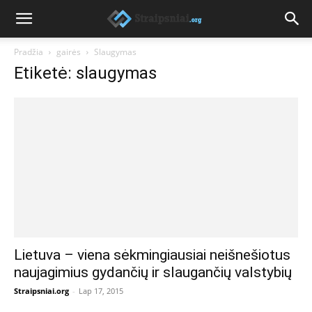
Pradžia
gairės
Slaugymas
Etiketė: slaugymas
Lietuva – viena sėkmingiausiai neišnešiotus
naujagimius gydančių ir slaugančių valstybių
Straipsniai.org
-
Lap 17, 2015