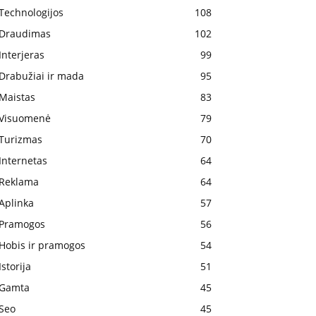
Technologijos
108
Draudimas
102
Interjeras
99
Drabužiai ir mada
95
Maistas
83
Visuomenė
79
Turizmas
70
Internetas
64
Reklama
64
Aplinka
57
Pramogos
56
Hobis ir pramogos
54
Istorija
51
Gamta
45
Seo
45