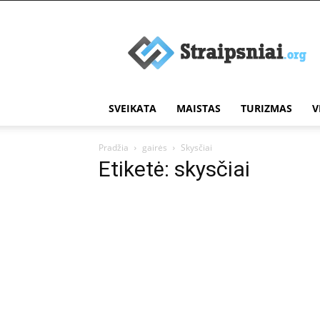
Įdomūs
straipsniai
SVEIKATA
MAISTAS
TURIZMAS
V
Pradžia
gairės
Skysčiai
Etiketė: skysčiai