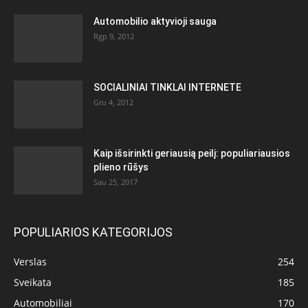
Automobilio aktyvioji sauga
Rgp 9, 2012
SOCIALINIAI TINKLAI INTERNETE
Gru 4, 2012
Kaip išsirinkti geriausią peilį: populiariausios
plieno rūšys
Sau 25, 2017
POPULIARIOS KATEGORIJOS
Verslas
254
Sveikata
185
Automobiliai
170