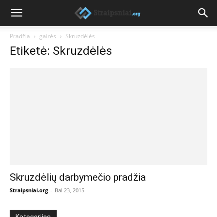
Pradžia
gairės
Skruzdėlės
Etiketė: Skruzdėlės
Skruzdėlių darbymečio pradžia
Straipsniai.org
-
Bal 23, 2015