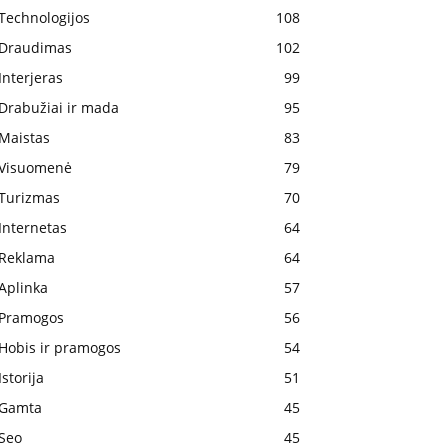
Technologijos
108
Draudimas
102
Interjeras
99
Drabužiai ir mada
95
Maistas
83
Visuomenė
79
Turizmas
70
Internetas
64
Reklama
64
Aplinka
57
Pramogos
56
Hobis ir pramogos
54
Istorija
51
Gamta
45
Seo
45