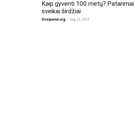
Kaip gyventi 100 metų? Patarimai
sveikai širdžiai
Straipsniai.org
-
Geg 22, 2015