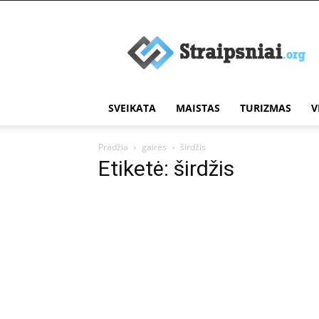
Įdomūs
straipsniai
SVEIKATA
MAISTAS
TURIZMAS
V
Pradžia
gairės
širdžis
Etiketė: širdžis