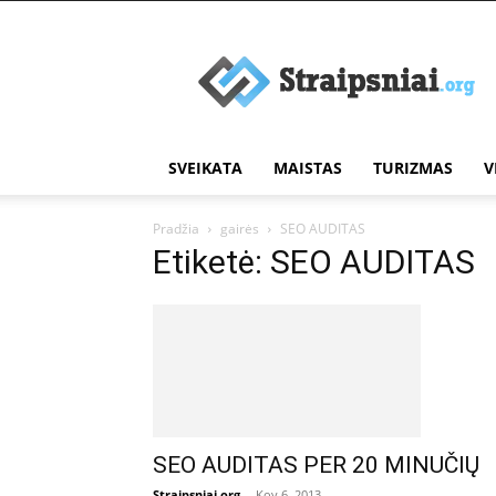
Įdomūs
straipsniai
SVEIKATA
MAISTAS
TURIZMAS
V
Pradžia
gairės
SEO AUDITAS
Etiketė: SEO AUDITAS
SEO AUDITAS PER 20 MINUČIŲ
Straipsniai.org
-
Kov 6, 2013