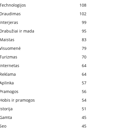
Technologijos
108
Draudimas
102
Interjeras
99
Drabužiai ir mada
95
Maistas
83
Visuomenė
79
Turizmas
70
Internetas
64
Reklama
64
Aplinka
57
Pramogos
56
Hobis ir pramogos
54
Istorija
51
Gamta
45
Seo
45