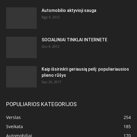
Automobilio aktyvioji sauga
Rgp 9, 2012
SOCIALINIAI TINKLAI INTERNETE
Gru 4, 2012
Kaip išsirinkti geriausią peilį: populiariausios
plieno rūšys
Sau 25, 2017
POPULIARIOS KATEGORIJOS
Verslas
254
Sveikata
185
Automobiliai
170