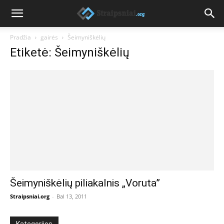
Pradžia
gairės
Šeimyniškėlių
Etiketė: Šeimyniškėlių
Šeimyniškėlių piliakalnis „Voruta”
Straipsniai.org
-
Bal 13, 2011