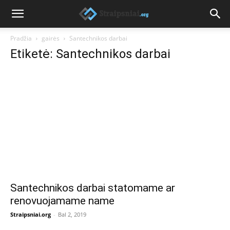
Pradžia
gairės
Santechnikos darbai
Etiketė: Santechnikos darbai
Santechnikos darbai statomame ar
renovuojamame name
Straipsniai.org
-
Bal 2, 2019