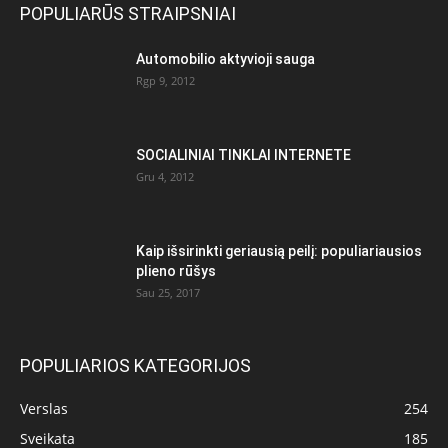
POPULIARŪS STRAIPSNIAI
Automobilio aktyvioji sauga
Rgp 9, 2012
SOCIALINIAI TINKLAI INTERNETE
Gru 4, 2012
Kaip išsirinkti geriausią peilį: populiariausios
plieno rūšys
Sau 25, 2017
POPULIARIOS KATEGORIJOS
Verslas
254
Sveikata
185