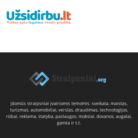
Įdomūs straipsniai įvairiomis temomis: sveikata, maistas,
turizmas, automobiliai, verslas, draudimas, technologijos,
rūbai, reklama, statyba, paslaugos, mokslai, dovanos, augalai,
gamta ir t.t.